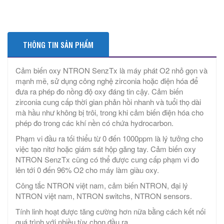
THÔNG TIN SẢN PHẨM
Cảm biến oxy NTRON SenzTx là máy phát O2 nhỏ gọn và
mạnh mẽ, sử dụng công nghệ zirconia hoặc điện hóa để
đưa ra phép đo nồng độ oxy đáng tin cậy. Cảm biến
zirconia cung cấp thời gian phản hồi nhanh và tuổi thọ dài
mà hầu như không bị trôi, trong khi cảm biến điện hóa cho
phép đo trong các khí nền có chứa hydrocarbon.
Phạm vi đầu ra tối thiểu từ 0 đến 1000ppm là lý tưởng cho
việc tạo nitơ hoặc giám sát hộp găng tay. Cảm biến oxy
NTRON SenzTx cũng có thể được cung cấp phạm vi đo
lên tới 0 đến 96% O2 cho máy làm giàu oxy.
Công tắc NTRON việt nam, cảm biến NTRON, đại lý
NTRON việt nam, NTRON switchs, NTRON sensors.
Tính linh hoạt được tăng cường hơn nữa bằng cách kết nối
quá trình với nhiều tùy chọn đầu ra