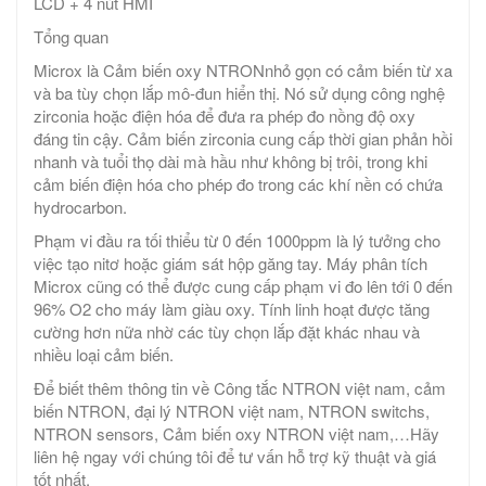
LCD + 4 nút HMI
Tổng quan
Microx là Cảm biến oxy NTRONnhỏ gọn có cảm biến từ xa
và ba tùy chọn lắp mô-đun hiển thị. Nó sử dụng công nghệ
zirconia hoặc điện hóa để đưa ra phép đo nồng độ oxy
đáng tin cậy. Cảm biến zirconia cung cấp thời gian phản hồi
nhanh và tuổi thọ dài mà hầu như không bị trôi, trong khi
cảm biến điện hóa cho phép đo trong các khí nền có chứa
hydrocarbon.
Phạm vi đầu ra tối thiểu từ 0 đến 1000ppm là lý tưởng cho
việc tạo nitơ hoặc giám sát hộp găng tay. Máy phân tích
Microx cũng có thể được cung cấp phạm vi đo lên tới 0 đến
96% O2 cho máy làm giàu oxy. Tính linh hoạt được tăng
cường hơn nữa nhờ các tùy chọn lắp đặt khác nhau và
nhiều loại cảm biến.
Để biết thêm thông tin về Công tắc NTRON việt nam, cảm
biến NTRON, đại lý NTRON việt nam, NTRON switchs,
NTRON sensors, Cảm biến oxy NTRON việt nam,…Hãy
liên hệ ngay với chúng tôi để tư vấn hỗ trợ kỹ thuật và giá
tốt nhất.