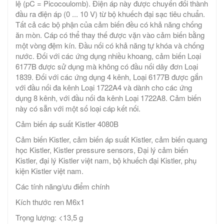
lệ (pC = Picocoulomb). Điện áp này được chuyển đổi thành
đầu ra điện áp (0 ... 10 V) từ bộ khuếch đại sạc tiêu chuẩn.
Tất cả các bộ phận của cảm biến đều có khả năng chống
ăn mòn. Cáp có thể thay thế được vặn vào cảm biến bằng
một vòng đệm kín. Đầu nối có khả năng tự khóa và chống
nước. Đối với các ứng dụng nhiều khoang, cảm biến Loại
6177B được sử dụng mà không có đầu nối dây đơn Loại
1839. Đối với các ứng dụng 4 kênh, Loại 6177B được gắn
với đầu nối đa kênh Loại 1722A4 và dành cho các ứng
dụng 8 kênh, với đầu nối đa kênh Loại 1722A8. Cảm biến
này có sẵn với một số loại cáp kết nối.
Cảm biến áp suất Kistler 4080B
Cảm biến Kistler, cảm biến áp suất Kistler, cảm biến quang
học Kistler, Kistler pressure sensors, Đại lý cảm biến
Kistler, đại lý Kistler việt nam, bộ khuếch đại Kistler, phụ
kiện Kistler việt nam.
Các tính năng/ưu điểm chính
Kích thước ren M6x1
Trọng lượng: <13,5 g