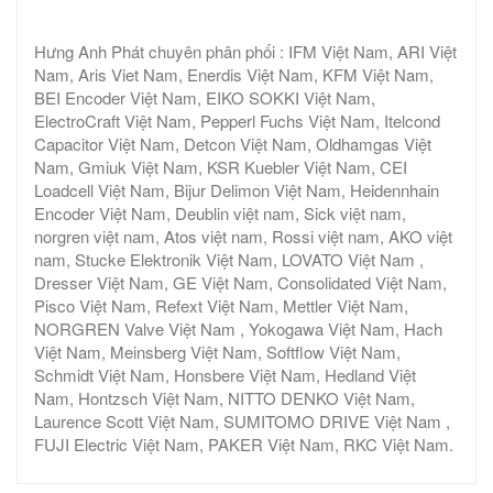
Hưng Anh Phát chuyên phân phối : IFM Việt Nam, ARI Việt
Nam, Aris Viet Nam, Enerdis Việt Nam, KFM Việt Nam,
BEI Encoder Việt Nam, EIKO SOKKI Việt Nam,
ElectroCraft Việt Nam, Pepperl Fuchs Việt Nam, Itelcond
Capacitor Việt Nam, Detcon Việt Nam, Oldhamgas Việt
Nam, Gmiuk Việt Nam, KSR Kuebler Việt Nam, CEI
Loadcell Việt Nam, Bijur Delimon Việt Nam, Heidennhain
Encoder Việt Nam, Deublin việt nam, Sick việt nam,
norgren việt nam, Atos việt nam, Rossi việt nam, AKO việt
nam, Stucke Elektronik Việt Nam, LOVATO Việt Nam ,
Dresser Việt Nam, GE Việt Nam, Consolidated Việt Nam,
Pisco Việt Nam, Refext Việt Nam, Mettler Việt Nam,
NORGREN Valve Việt Nam , Yokogawa Việt Nam, Hach
Việt Nam, Meinsberg Việt Nam, Softflow Việt Nam,
Schmidt Việt Nam, Honsbere Việt Nam, Hedland Việt
Nam, Hontzsch Việt Nam, NITTO DENKO Việt Nam,
Laurence Scott Việt Nam, SUMITOMO DRIVE Việt Nam ,
FUJI Electric Việt Nam, PAKER Việt Nam, RKC Việt Nam.