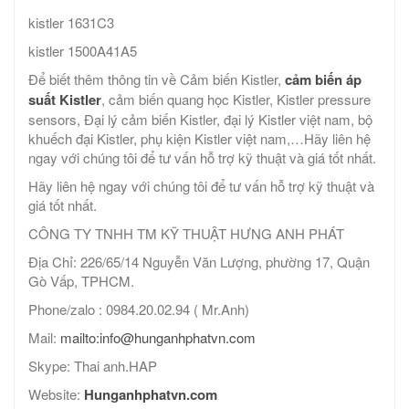
kistler 1631C3
kistler 1500A41A5
Để biết thêm thông tin về Cảm biến Kistler,
cảm biến áp
suất Kistler
, cảm biến quang học Kistler, Kistler pressure
sensors, Đại lý cảm biến Kistler, đại lý Kistler việt nam, bộ
khuếch đại Kistler, phụ kiện Kistler việt nam,…Hãy liên hệ
ngay với chúng tôi để tư vấn hỗ trợ kỹ thuật và giá tốt nhất.
Hãy liên hệ ngay với chúng tôi để tư vấn hỗ trợ kỹ thuật và
giá tốt nhất.
CÔNG TY TNHH TM KỸ THUẬT HƯNG ANH PHÁT
Địa Chỉ: 226/65/14 Nguyễn Văn Lượng, phường 17, Quận
Gò Vấp, TPHCM.
Phone/zalo : 0984.20.02.94 ( Mr.Anh)
Mail:
mailto:info@hunganhphatvn.com
Skype: Thai anh.HAP
Website:
Hunganhphatvn.com