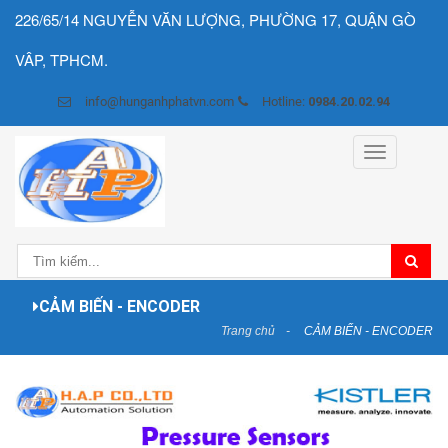
226/65/14 NGUYỄN VĂN LƯỢNG, PHƯỜNG 17, QUẬN GÒ
VÂP, TPHCM.
info@hunganhphatvn.com
Hotline:
0984.20.02.94
Toggle
navigation
CẢM BIẾN - ENCODER
Trang chủ
CẢM BIẾN - ENCODER