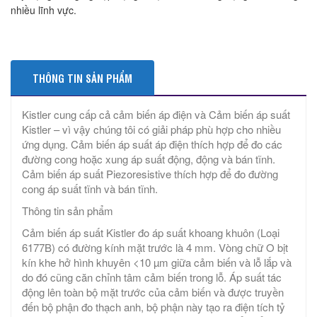
nhiều lĩnh vực.
THÔNG TIN SẢN PHẨM
Kistler cung cấp cả cảm biến áp điện và Cảm biến áp suất
Kistler – vì vậy chúng tôi có giải pháp phù hợp cho nhiều
ứng dụng. Cảm biến áp suất áp điện thích hợp để đo các
đường cong hoặc xung áp suất động, động và bán tĩnh.
Cảm biến áp suất Piezoresistive thích hợp để đo đường
cong áp suất tĩnh và bán tĩnh.
Thông tin sản phẩm
Cảm biến áp suất Kistler đo áp suất khoang khuôn (Loại
6177B) có đường kính mặt trước là 4 mm. Vòng chữ O bịt
kín khe hở hình khuyên <10 µm giữa cảm biến và lỗ lắp và
do đó cũng căn chỉnh tâm cảm biến trong lỗ. Áp suất tác
động lên toàn bộ mặt trước của cảm biến và được truyền
đến bộ phận đo thạch anh, bộ phận này tạo ra điện tích tỷ