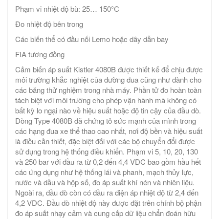
Phạm vi nhiệt độ bù: 25… 150°C
Đo nhiệt độ bên trong
Các biến thể có đầu nối Lemo hoặc dây dẫn bay
FIA tương đồng
Cảm biến áp suất Kistler 4080B được thiết kế để chịu được
môi trường khắc nghiệt của đường đua cũng như dành cho
các băng thử nghiệm trong nhà máy. Phần tử đo hoàn toàn
tách biệt với môi trường cho phép vận hành mà không có
bất kỳ lo ngại nào về hiệu suất hoặc độ tin cậy của đầu dò.
Dòng Type 4080B đã chứng tỏ sức mạnh của mình trong
các hạng đua xe thể thao cao nhất, nơi độ bền và hiệu suất
là điều cần thiết, đặc biệt đối với các bộ chuyển đổi được
sử dụng trong hệ thống điều khiển. Phạm vi 5, 10, 20, 130
và 250 bar với đầu ra từ 0,2 đến 4,4 VDC bao gồm hầu hết
các ứng dụng như hệ thống lái và phanh, mạch thủy lực,
nước và dầu và hộp số, đo áp suất khí nén và nhiên liệu.
Ngoài ra, đầu dò còn có đầu ra điện áp nhiệt độ từ 2,4 đến
4,2 VDC. Đầu dò nhiệt độ này được đặt trên chính bộ phận
đo áp suất nhạy cảm và cung cấp dữ liệu chẩn đoán hữu