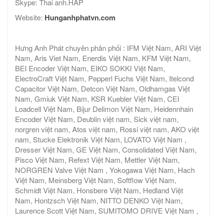
Skype: Thai anh.HAP
Website:
Hunganhphatvn.com
Hưng Anh Phát chuyên phân phối : IFM Việt Nam, ARI Việt
Nam, Aris Viet Nam, Enerdis Việt Nam, KFM Việt Nam,
BEI Encoder Việt Nam, EIKO SOKKI Việt Nam,
ElectroCraft Việt Nam, Pepperl Fuchs Việt Nam, Itelcond
Capacitor Việt Nam, Detcon Việt Nam, Oldhamgas Việt
Nam, Gmiuk Việt Nam, KSR Kuebler Việt Nam, CEI
Loadcell Việt Nam, Bijur Delimon Việt Nam, Heidennhain
Encoder Việt Nam, Deublin việt nam, Sick việt nam,
norgren việt nam, Atos việt nam, Rossi việt nam, AKO việt
nam, Stucke Elektronik Việt Nam, LOVATO Việt Nam ,
Dresser Việt Nam, GE Việt Nam, Consolidated Việt Nam,
Pisco Việt Nam, Refext Việt Nam, Mettler Việt Nam,
NORGREN Valve Việt Nam , Yokogawa Việt Nam, Hach
Việt Nam, Meinsberg Việt Nam, Softflow Việt Nam,
Schmidt Việt Nam, Honsbere Việt Nam, Hedland Việt
Nam, Hontzsch Việt Nam, NITTO DENKO Việt Nam,
Laurence Scott Việt Nam, SUMITOMO DRIVE Việt Nam ,