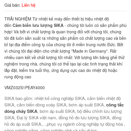
Giá bán:
Liên hệ
TRẢI NGHIỆM Từ nhiệt kế máy đến thiết bị hiệu nhiệt độ
đến
Cảm biến lưu lượng SIKA
- chúng tôi luôn có sản phẩm phù
hợp! Và bởi vì chất lượng là quan trọng đối với chúng tôi, chúng
tôi đã luôn sản xuất ra những sản phẩm có chất lượng cao và bền
bỉ tại địa điểm công ty của chúng tôi ở miền trung nước Đức. Bởi
vì chúng tôi đại diện cho chất lượng "Made in Germany". Rất
nhiều cam kết về chất lượng tốt nhất: Với lượng lớn băng ghế thử
nghiệm trong nhà, chúng tôi có thể tạo lại các tình trạng thải khí
lắp đặt, kiểm tra tuổi thọ, ứng dụng cực cao do nhiệt độ hoặc
rung động cao
VMZ032S1PEAY4000
SIKA bao gồm: nhiệt kế công nghiệp SIKA, cảm biến nhiệt độ
SIKA, cảm biến dòng xoáy SIKA, bơm áp suất SIKA,
công tắc
dòng chảy SIKA
, bơm áp suất SIKA, bộ điều chỉnh lưu lượng
SIKA, Đại lý SIKA việt nam, đồng hồ đo lưu lượng SIKA, đồng
hồ đo áp suất SIKA,…phục vụ ngành công nghiệp tự động hóa ,
công nghiệp nặng, công nghiệp nhé và xây dựng.