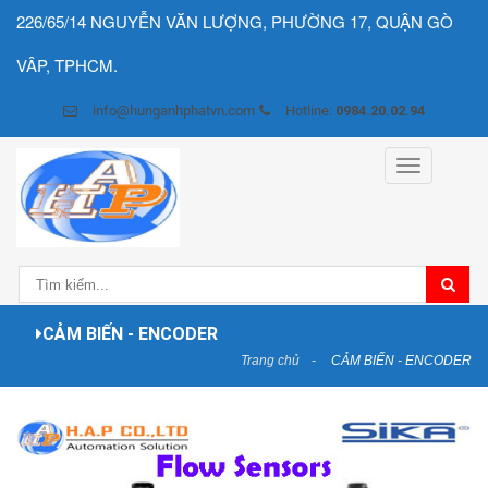
226/65/14 NGUYỄN VĂN LƯỢNG, PHƯỜNG 17, QUẬN GÒ
VÂP, TPHCM.
info@hunganhphatvn.com
Hotline:
0984.20.02.94
Toggle
navigation
CẢM BIẾN - ENCODER
Trang chủ
CẢM BIẾN - ENCODER