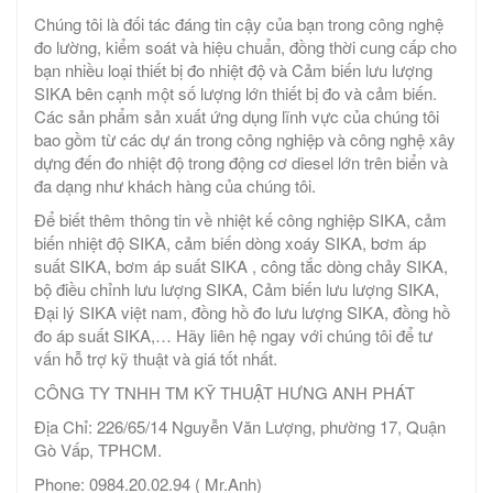
Chúng tôi là đối tác đáng tin cậy của bạn trong công nghệ
đo lường, kiểm soát và hiệu chuẩn, đồng thời cung cấp cho
bạn nhiều loại thiết bị đo nhiệt độ và Cảm biến lưu lượng
SIKA bên cạnh một số lượng lớn thiết bị đo và cảm biến.
Các sản phẩm sản xuất ứng dụng lĩnh vực của chúng tôi
bao gồm từ các dự án trong công nghiệp và công nghệ xây
dựng đến đo nhiệt độ trong động cơ diesel lớn trên biển và
đa dạng như khách hàng của chúng tôi.
Để biết thêm thông tin về nhiệt kế công nghiệp SIKA, cảm
biến nhiệt độ SIKA, cảm biến dòng xoáy SIKA, bơm áp
suất SIKA, bơm áp suất SIKA , công tắc dòng chảy SIKA,
bộ điều chỉnh lưu lượng SIKA, Cảm biến lưu lượng SIKA,
Đại lý SIKA việt nam, đồng hồ đo lưu lượng SIKA, đồng hồ
đo áp suất SIKA,… Hãy liên hệ ngay với chúng tôi để tư
vấn hỗ trợ kỹ thuật và giá tốt nhất.
CÔNG TY TNHH TM KỸ THUẬT HƯNG ANH PHÁT
Địa Chỉ: 226/65/14 Nguyễn Văn Lượng, phường 17, Quận
Gò Vấp, TPHCM.
Phone: 0984.20.02.94 ( Mr.Anh)