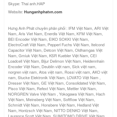
Skype: Thai anh.HAP
Website:
Hunganhphatvn.com
Hưng Anh Phát chuyên phân phối : IFM Việt Nam, ARI Việt
Nam, Aris Viet Nam, Enerdis Việt Nam, KFM Việt Nam,
BEI Encoder Việt Nam, EIKO SOKKI Việt Nam,
ElectroCraft Việt Nam, Pepperl Fuchs Việt Nam, Itelcond
Capacitor Việt Nam, Detcon Việt Nam, Oldhamgas Việt
Nam, Gmiuk Việt Nam, KSR Kuebler Việt Nam, CEI
Loadcell Việt Nam, Bijur Delimon Việt Nam, Heidennhain
Encoder Việt Nam, Deublin việt nam, Sick việt nam,
norgren việt nam, Atos việt nam, Rossi việt nam, AKO việt
nam, Stucke Elektronik Việt Nam, LOVATO Việt Nam ,
Dresser Việt Nam, GE Việt Nam, Consolidated Việt Nam,
Pisco Việt Nam, Refext Việt Nam, Mettler Việt Nam,
NORGREN Valve Việt Nam , Yokogawa Việt Nam, Hach
Việt Nam, Meinsberg Việt Nam, Softflow Việt Nam,
Schmidt Việt Nam, Honsbere Việt Nam, Hedland Việt
Nam, Hontzsch Việt Nam, NITTO DENKO Việt Nam,
Laurence Scott Việt Nam, SUMITOMO DRIVE Việt Nam ,