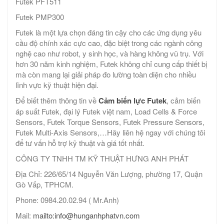
Futek PFT511
Futek PMP300
Futek là một lựa chọn đáng tin cậy cho các ứng dụng yêu
cầu độ chính xác cực cao, đặc biệt trong các ngành công
nghệ cao như robot, y sinh học, và hàng không vũ trụ. Với
hơn 30 năm kinh nghiệm, Futek không chỉ cung cấp thiết bị
mà còn mang lại giải pháp đo lường toàn diện cho nhiều
lĩnh vực kỹ thuật hiện đại.
Để biết thêm thông tin về
Cảm biến lực Futek
, cảm biến
áp suất Futek, đại lý Futek việt nam, Load Cells & Force
Sensors, Futek Torque Sensors, Futek Pressure Sensors,
Futek Multi-Axis Sensors,…Hãy liên hệ ngay với chúng tôi
để tư vấn hỗ trợ kỹ thuật và giá tốt nhất.
CÔNG TY TNHH TM KỸ THUẬT HƯNG ANH PHÁT
Địa Chỉ: 226/65/14 Nguyễn Văn Lượng, phường 17, Quận
Gò Vấp, TPHCM.
Phone: 0984.20.02.94 ( Mr.Anh)
Mail:
mailto:info@hunganhphatvn.com