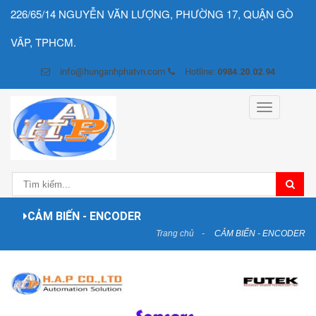
226/65/14 NGUYỄN VĂN LƯỢNG, PHƯỜNG 17, QUẬN GÒ
VÂP, TPHCM.
info@hunganhphatvn.com
Hotline:
0984.20.02.94
Toggle
navigation
CẢM BIẾN - ENCODER
Trang chủ
CẢM BIẾN - ENCODER