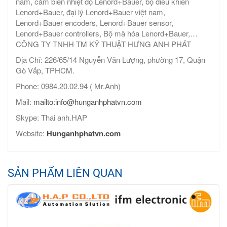
nam, cảm biến nhiệt độ Lenord+Bauer, bộ điều khiển
Lenord+Bauer, đại lý Lenord+Bauer việt nam,
Lenord+Bauer encoders, Lenord+Bauer sensor,
Lenord+Bauer controllers, Bộ mã hóa Lenord+Bauer,…
CÔNG TY TNHH TM KỸ THUẬT HƯNG ANH PHÁT
Địa Chỉ: 226/65/14 Nguyễn Văn Lượng, phường 17, Quận
Gò Vấp, TPHCM.
Phone: 0984.20.02.94 ( Mr.Anh)
Mail:
mailto:info@hunganhphatvn.com
Skype: Thai anh.HAP
Website:
Hunganhphatvn.com
SẢN PHẨM LIÊN QUAN