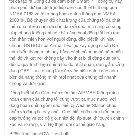
tôi đã tạo ra Công cụ đa cảm biến Smart ™ , công cụ này
phân phối dữ liệu đó trực tiếp đến các thiết bị thông qua
NMEA 0183 và tới mạng hoàn chỉnh thông qua NMEA
2000 ® . Bộ chuyển đổi chất lượng của chúng tôi đã phát
triển qua nhiều năm để dẫn đầu về các tính năng bổ sung
giúp chúng không chỉ có khả năng hoạt động tốt hơn mà
còn thân thiện hơn với người dùng, đặc biệt là khi hiệu
chuẩn. DST810 của Airmar tiếp tục xây dựng di sản Đa
cảm biến thông minh này bằng cách bổ sung cả cảm biến
thái độ và kết nối không dây vào thiết bị di động của bạn,
để có quy trình hiệu chỉnh tốc độ nhất quán, đơn giản. Ứng
dụng CAST của chúng tôi giúp việc hiệu chỉnh các cảm
biến đa năng thông minh mới nhất của chúng tôi nhanh
chóng và đơn giản.
Dòng thiết bị đa Cảm biến siêu âm AIRMAR thông minh
hoàn chỉnh của chúng tôi cũng vượt xa mực nước, với
dòng hoàn chỉnh gồm các thiết bị WeatherStation chắc
chắn và đáng tin cậy nhất. Các thiết bị đa cảm biến cung
cấp hướng và tốc độ gió, nhiệt độ, áp suất khí quyển chính
xác và rõ ràng, v.v. Họ thậm chí có thể giao hàng
B260 Traditional/CW Thru-hull