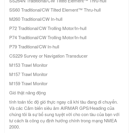
SS264N Traditional/CW Tilted Element™ Thru-hull
SS60 Traditional/CW Tilted Element™ Thru-hull
M260 Traditional/CW In-hull
P72 Traditional/CW Trolling Motor/In-hull
P74 Traditional/CW Trolling Motor/In-hull
P79 Traditional/CW In-hull
CS229 Survey or Navigation Transducer
M153 Trawl Monitor
M157 Trawl Monitor
M159 Trawl Monitor
Gió thật năng động
tính toán tốc độ gió thực ngay cả khi tàu đang di chuyển.
Và các Cảm biến siêu âm AIRMAR GPS/Heading của
chúng tôi là sự bổ sung tuyệt vời cho con tàu của bạn với
tư cách là công cụ định hướng chính trong mạng NMEA
2000.