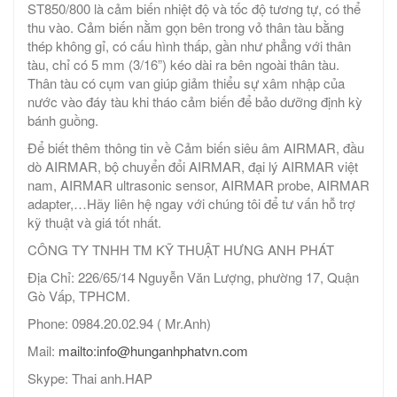
ST850/800 là cảm biến nhiệt độ và tốc độ tương tự, có thể
thu vào. Cảm biến nằm gọn bên trong vỏ thân tàu bằng
thép không gỉ, có cấu hình thấp, gần như phẳng với thân
tàu, chỉ có 5 mm (3/16”) kéo dài ra bên ngoài thân tàu.
Thân tàu có cụm van giúp giảm thiểu sự xâm nhập của
nước vào đáy tàu khi tháo cảm biến để bảo dưỡng định kỳ
bánh guồng.
Để biết thêm thông tin về Cảm biến siêu âm AIRMAR, đầu
dò AIRMAR, bộ chuyển đổi AIRMAR, đại lý AIRMAR việt
nam, AIRMAR ultrasonic sensor, AIRMAR probe, AIRMAR
adapter,…Hãy liên hệ ngay với chúng tôi để tư vấn hỗ trợ
kỹ thuật và giá tốt nhất.
CÔNG TY TNHH TM KỸ THUẬT HƯNG ANH PHÁT
Địa Chỉ: 226/65/14 Nguyễn Văn Lượng, phường 17, Quận
Gò Vấp, TPHCM.
Phone: 0984.20.02.94 ( Mr.Anh)
Mail:
mailto:info@hunganhphatvn.com
Skype: Thai anh.HAP