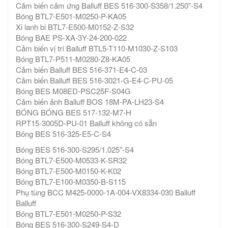
Cảm biến cảm ứng Balluff BES 516-300-S358/1.250"-S4
Bóng BTL7-E501-M0250-P-KA05
Xi lanh bi BTL7-E500-M0152-Z-S32
Bóng BAE PS-XA-3Y-24-200-022
Cảm biến vị trí Balluff BTL5-T110-M1030-Z-S103
Bóng BTL7-P511-M0280-Z8-KA05
Cảm biến Balluff BES 516-371-E4-C-03
Cảm biến Balluff BES 516-3021-G-E4-C-PU-05
Bóng BES M08ED-PSC25F-S04G
Cảm biến ảnh Balluff BOS 18M-PA-LH23-S4
BÓNG BÓNG BES 517-132-M7-H
RPT15-3005D-PU-01 Balluff không có sẵn
Bóng BES 516-325-E5-C-S4
Bóng BES 516-300-S295/1.025"-S4
Bóng BTL7-E500-M0533-K-SR32
Bóng BTL7-E500-M0150-K-K02
Bóng BTL7-E100-M0350-B-S115
Phụ tùng BCC M425-0000-1A-004-VX8334-030 Balluff
Balluff
Bóng BTL7-E501-M0250-P-S32
Bóng BES 516-300-S249-S4-D