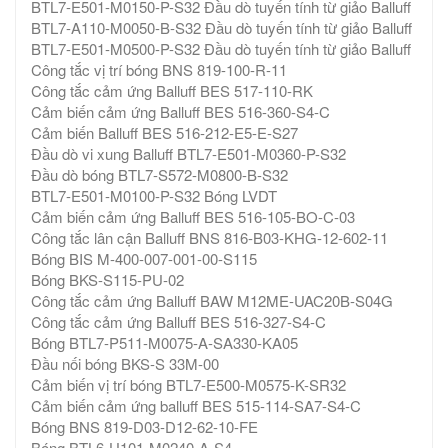
BTL7-E501-M0150-P-S32 Đầu dò tuyến tính từ giảo Balluff
BTL7-A110-M0050-B-S32 Đầu dò tuyến tính từ giảo Balluff
BTL7-E501-M0500-P-S32 Đầu dò tuyến tính từ giảo Balluff
Công tắc vị trí bóng BNS 819-100-R-11
Công tắc cảm ứng Balluff BES 517-110-RK
Cảm biến cảm ứng Balluff BES 516-360-S4-C
Cảm biến Balluff BES 516-212-E5-E-S27
Đầu dò vi xung Balluff BTL7-E501-M0360-P-S32
Đầu dò bóng BTL7-S572-M0800-B-S32
BTL7-E501-M0100-P-S32 Bóng LVDT
Cảm biến cảm ứng Balluff BES 516-105-BO-C-03
Công tắc lân cận Balluff BNS 816-B03-KHG-12-602-11
Bóng BIS M-400-007-001-00-S115
Bóng BKS-S115-PU-02
Công tắc cảm ứng Balluff BAW M12ME-UAC20B-S04G
Công tắc cảm ứng Balluff BES 516-327-S4-C
Bóng BTL7-P511-M0075-A-SA330-KA05
Đầu nối bóng BKS-S 33M-00
Cảm biến vị trí bóng BTL7-E500-M0575-K-SR32
Cảm biến cảm ứng balluff BES 515-114-SA7-S4-C
Bóng BNS 819-D03-D12-62-10-FE
Bóng BTL6-U101-M0240-A-S4