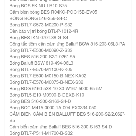
Bóng BOS 5K-NU-LR10-S75
Cảm biến bóng BES R04KC-POC15B-EV05
BÓNG BÓNG 516-356-S4-C
Bóng BTL7-S573-M0200-P-S32
Đèn báo vị trí bóng BTL-P-1012-4R
Bóng BES IKN-070T.38-G-S4
Công tắc tiệm cận cảm ứng Balluff BSW 816-203-06L3-PA
Bóng BTL7-E500-M0090-Z-S32
Bóng BES 516-200-S2/1.025"-S5
Bóng Balluff BSW 819-494-06L3
Bóng BTL7-E570-M1100-K-K05
Bóng BTL7-E500-M0150-B-NEX-KA02
Bóng BTL7-E570-M0075-B-NEX-S32
Bóng BDG 6160-52S-10-30-W167-5000-65-5M
Bóng BTL5-E10-M0900-B-DEXB-K10
Bóng BES 516-300-S162-S4-D
Bóng BCC M415-0000-1A-004-PX0334-050
CẢM BIẾN CẢM BIẾN BALLUFF BES 516-200-S2/2.062"-
S5
Cảm biến cảm ứng Balluff BES 516-300-S163-S4-D
Bóng BTL7-P511-M1700-B-S32