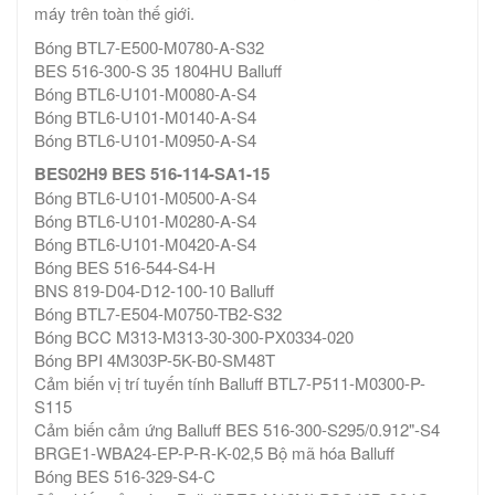
máy trên toàn thế giới.
Bóng BTL7-E500-M0780-A-S32
BES 516-300-S 35 1804HU Balluff
Bóng BTL6-U101-M0080-A-S4
Bóng BTL6-U101-M0140-A-S4
Bóng BTL6-U101-M0950-A-S4
BES02H9 BES 516-114-SA1-15
Bóng BTL6-U101-M0500-A-S4
Bóng BTL6-U101-M0280-A-S4
Bóng BTL6-U101-M0420-A-S4
Bóng BES 516-544-S4-H
BNS 819-D04-D12-100-10 Balluff
Bóng BTL7-E504-M0750-TB2-S32
Bóng BCC M313-M313-30-300-PX0334-020
Bóng BPI 4M303P-5K-B0-SM48T
Cảm biến vị trí tuyến tính Balluff BTL7-P511-M0300-P-
S115
Cảm biến cảm ứng Balluff BES 516-300-S295/0.912"-S4
BRGE1-WBA24-EP-P-R-K-02,5 Bộ mã hóa Balluff
Bóng BES 516-329-S4-C