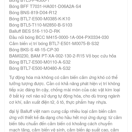
Bóng BFF T7031-HA001-D06A2A-S4
Bóng BNS-819-D04-R12
Bóng BTL7-E500-M0385-K-K10
Bóng BTL5-T110-M2850-B-S103
Balluff BES 516-110-D-RK
Đầu nối bóng BCC M415-0000-1A-004-PX0334-030
Cảm biến vị trí bóng BTL7-E501-M0075-B-S32
Bóng BKS-S 48-15-CP-30
BAM0230, BAM PT-XA-002-130-2-R15 Vỏ bọc cứu hỏa
Bóng BTL7-E500-M0110-A-S32
Bóng BTL7-E500-M0480-A-S32
Tự động hóa mà không có cảm biến cảm ứng khó có thể
tưởng tượng được. Cần có khả năng phát hiện vị trí không
tiếp xúc đáng tin cậy, chống mài mòn của các vật kim loại
ở bất kỳ nơi nào sử dụng tự động hóa, cho dù trong ngành
cơ khí, sản xuất điện tử, ô tô, thực phẩm hay nhựa.
đại lý Balluff việt nam cung cấp nhiều loại cảm biến cảm
ứng với thiết kế đa dạng cho hầu hết mọi ứng dụng: từ cảm
biến tiêu chuẩn đến cảm biến có khoảng cách chuyển
mạch tăng, cảm biến vệ sinh, cảm biến áp suất cao, cảm