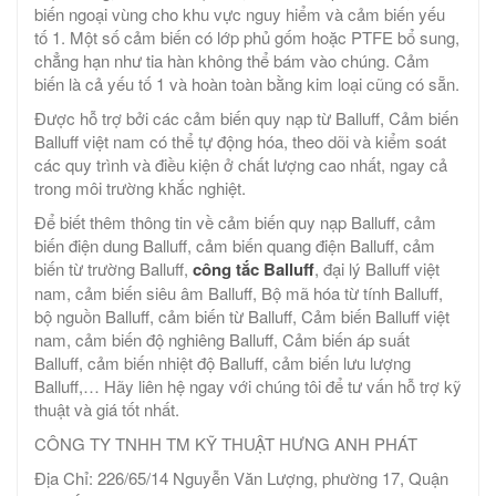
biến ngoại vùng cho khu vực nguy hiểm và cảm biến yếu
tố 1. Một số cảm biến có lớp phủ gốm hoặc PTFE bổ sung,
chẳng hạn như tia hàn không thể bám vào chúng. Cảm
biến là cả yếu tố 1 và hoàn toàn bằng kim loại cũng có sẵn.
Được hỗ trợ bởi các cảm biến quy nạp từ Balluff, Cảm biến
Balluff việt nam có thể tự động hóa, theo dõi và kiểm soát
các quy trình và điều kiện ở chất lượng cao nhất, ngay cả
trong môi trường khắc nghiệt.
Để biết thêm thông tin về cảm biến quy nạp Balluff, cảm
biến điện dung Balluff, cảm biến quang điện Balluff, cảm
biến từ trường Balluff,
công tắc Balluff
, đại lý Balluff việt
nam, cảm biến siêu âm Balluff, Bộ mã hóa từ tính Balluff,
bộ nguồn Balluff, cảm biến từ Balluff, Cảm biến Balluff việt
nam, cảm biến độ nghiêng Balluff, Cảm biến áp suất
Balluff, cảm biến nhiệt độ Balluff, cảm biến lưu lượng
Balluff,… Hãy liên hệ ngay với chúng tôi để tư vấn hỗ trợ kỹ
thuật và giá tốt nhất.
CÔNG TY TNHH TM KỸ THUẬT HƯNG ANH PHÁT
Địa Chỉ: 226/65/14 Nguyễn Văn Lượng, phường 17, Quận