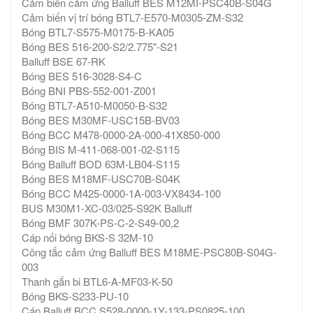
Cảm biến cảm ứng Balluff BES M12MI-PSC40B-S04G
Cảm biến vị trí bóng BTL7-E570-M0305-ZM-S32
Bóng BTL7-S575-M0175-B-KA05
Bóng BES 516-200-S2/2.775"-S21
Balluff BSE 67-RK
Bóng BES 516-3028-S4-C
Bóng BNI PBS-552-001-Z001
Bóng BTL7-A510-M0050-B-S32
Bóng BES M30MF-USC15B-BV03
Bóng BCC M478-0000-2A-000-41X850-000
Bóng BIS M-411-068-001-02-S115
Bóng Balluff BOD 63M-LB04-S115
Bóng BES M18MF-USC70B-S04K
Bóng BCC M425-0000-1A-003-VX8434-100
BUS M30M1-XC-03/025-S92K Balluff
Bóng BMF 307K-PS-C-2-S49-00,2
Cáp nối bóng BKS-S 32M-10
Công tắc cảm ứng Balluff BES M18ME-PSC80B-S04G-
003
Thanh gắn bi BTL6-A-MF03-K-50
Bóng BKS-S233-PU-10
Cáp Balluff BCC S528-0000-1Y-133-PS0825-100