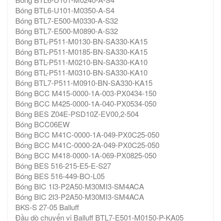
Bóng BTL6-U101-M0350-A-S4
Bóng BTL7-E500-M0330-A-S32
Bóng BTL7-E500-M0890-A-S32
Bóng BTL-P511-M0130-BN-SA330-KA15
Bóng BTL-P511-M0185-BN-SA330-KA15
Bóng BTL-P511-M0210-BN-SA330-KA10
Bóng BTL-P511-M0310-BN-SA330-KA10
Bóng BTL7-P511-M0910-BN-SA330-KA15
Bóng BCC M415-0000-1A-003-PX0434-150
Bóng BCC M425-0000-1A-040-PX0534-050
Bóng BES Z04E-PSD10Z-EV00,2-504
Bóng BCC06EW
Bóng BCC M41C-0000-1A-049-PX0C25-050
Bóng BCC M41C-0000-2A-049-PX0C25-050
Bóng BCC M418-0000-1A-069-PX0825-050
Bóng BES 516-215-E5-E-S27
Bóng BES 516-449-BO-L05
Bóng BIC 1I3-P2A50-M30MI3-SM4ACA
Bóng BIC 2I3-P2A50-M30MI3-SM4ACA
BKS-S 27-05 Balluff
Đầu dò chuyển vị Balluff BTL7-E501-M0150-P-KA05