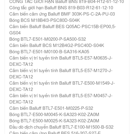
CÔNG TẮC GIỚI HẠN Balluff BNS 819-B04-R12-61-12-10
Công tắc giới hạn Balluff BNS 819-B03-R12-61-12-10
Cảm biến cảm ứng Balluff BMF 303K-PS-C-2A-PU-03
Bóng BCS M18B4I3-PSC80D-S04K
Cảm biến Balluff Balluff BES Q05AC-PSC15B-EP00,5-
GS04
Bóng BTL7-E501-M0200-P-SA500-S32
Cảm biến Balluff BCS M12B4G2-PSC40D-S04K
Bóng BTL7-E501-M0100-B-SA316-KA05
Cảm biến vị trí tuyến tính Balluff BTL5-E57-M0635-J-
DEXC-TA12
Cảm biến vị trí tuyến tính Balluff BTL5-E57-M1270-J-
DEXC-TA12
Cảm biến vị trí tuyến tính Balluff BTL7-E500-M1549-J-
DEXC-TA12
Cảm biến vị trí tuyến tính Balluff BTL5-E57-M0457-J-
DEXC-TA12
Cảm biến Balluff BTL7-E501-M0225-P-S32
Bóng BTL7-E500-M0045-K-SA323-K02-ZA0M
Bóng BTL7-E500-M0025-K-SA323-K02-ZA0M
Đầu dò dịch chuyển Balluff BTL7-E100-M1500-B-S32
Cảm biến cảm ứng Balluff BES 516-207-S27-E