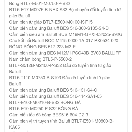
Bóng BTL7-E501-M0750-P-S32
BTL5-E17-M0075-B-NEX-S32 Bộ chuyển đổi tuyến tính từ
giảo Balluff
Cảm biến từ giảo BTL7-E500-M0100-K-F15
Cảm biến cảm ứng Balluff BES 516-300-S135-S4-D
Cảm biến siêu âm Balluff BUS M18M1-GPXI-03/025-S92G
Cáp kết nối Balluff BCC M415-0000-1A-017-PX0534-020
BÓNG BÓNG BES 517-223-M3-E
Cảm biến cảm ứng BES M12MI-PSC40B-BV03 BALLUFF
Nam châm bóng BTL5-P-5500-2
BTL7-S512B-M2400-P-S32 Đầu dò tuyến tính từ giảo
Balluff
BTL5-T110-M0750-B-S103 Đầu dò tuyến tính từ giảo
Balluff
Cảm biến cảm ứng Balluff BES 516-131-S4-C
Cảm biến cảm ứng Balluff BES 516-114-SA1-05
BTL7-E100-M0210-B-S32 BÓNG ĐÁ
BTL5-E10-M0250-P-S32 BÓNG ĐÁ
Cảm biến tốc độ bóng BES516-604-DZ-3
Cảm biến vị trí tuyến tính Balluff BTL7-E501-M0800-B-
KA05