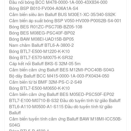
Đầu nối bóng BCC M478-0000-1A-000-43X834-000
Bóng BSP B010-FV004-A06A1A-S4
Cảm biến siêu âm Balluff BUS M30E1-XC-35/340-S92K
Cảm biến áp suất bóng BSP V050-HV009-P00S2B-S4-001
Bóng BES R01ZC-PSC70B-BZ05-108
Bóng BES M08EG-PSC40F-BP02
Bóng BAW M08EI-UAD15B-BP05
Nam châm Balluff BTL6-A-3800-2
Bóng BTL7-E500-M1220-K-K10
Bóng BTL7-E570-M0075-K-SR32
Cáp kết nối Balluff BKS-S 32M-05 5m
Cảm biến cảm ứng Balluff BES M12MI-POC40B-S04G
Bộ dây Balluff BCC M415-0000-1A-003-PX0434-050
Cảm biến từ bi BMF 32M-PS-C-2-S49
Bóng BTL7-E500-M0650-K-K10
Cảm biến cảm ứng Balluff BES M05ED-PSC50F-EP02
BTL7-E100-M0710-B-S32 Đầu dò tuyến tính từ giảo Balluff
BTL6-A110-M0500-A1-S115 Đầu dò tuyến tính từ giảo
Balluff
Cảm biến tuyến tính cảm ứng Balluff BAW M18MI-ICC50B-
S04G
Bóng BTL5-P-4500-1