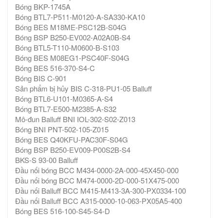
Bóng BKP-1745A
Bóng BTL7-P511-M0120-A-SA330-KA10
Bóng BES M18ME-PSC12B-S04G
Bóng BSP B250-EV002-A02A0B-S4
Bóng BTL5-T110-M0600-B-S103
Bóng BES M08EG1-PSC40F-S04G
Bóng BES 516-370-S4-C
Bóng BIS C-901
Sản phẩm bị hủy BIS C-318-PU1-05 Balluff
Bóng BTL6-U101-M0365-A-S4
Bóng BTL7-E500-M2385-A-S32
Mô-đun Balluff BNI IOL-302-S02-Z013
Bóng BNI PNT-502-105-Z015
Bóng BES Q40KFU-PAC30F-S04G
Bóng BSP B250-EV009-P00S2B-S4
BKS-S 93-00 Balluff
Đầu nối bóng BCC M434-0000-2A-000-45X450-000
Đầu nối bóng BCC M474-0000-2D-000-51X475-000
Đầu nối Balluff BCC M415-M413-3A-300-PX0334-100
Đầu nối Balluff BCC A315-0000-10-063-PX05A5-400
Bóng BES 516-100-S45-S4-D