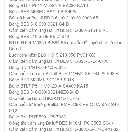
Bóng BTL7-P511-M0234-A-SA330-KA10
Bóng BES M08EC-PSC15B-S49G
Bộ mã hóa Balluff BDG 6110-2-10-30-2000-65
Bóng BES 516-300-S321-S4-D
Cảm biến cảm ứng Balluff BES 516-300-S164-S4-D
Bóng BES 516-3005-E5-C-S49
BTL5-H114-M0250-B-S94 Bộ chuyển đổi tuyến tính từ giảo
Balluff
Lưới bóng đèn BLG 1-015-210-050-PV01-SX
Cảm biến cảm ứng Balluff BES 516-325-G-E4-C-05
Bóng BNI PNT-508-105-Z015
Cảm biến siêu âm Balluff BUS M18M1-XB-03/025-S92G
Bóng BES M30MI-PSC15B-S04K
Bóng BTL7-P511-M0120-A-SA409-KA15
Bóng BES 516-300-S321-NEX-S4-D
Cáp kết nối Balluff BKS-S115-PU-05
Cảm biến từ trường Balluff BMF 235K-PS-C-2A-SA2-S49-
00,3
Bóng BNI PNT-509-105-Z033
Công tắc cảm ứng Balluff BES M18MI-POC50B-S04K
Cảm biến cảm ứng Balluff BES 516-3005-G-E4-C-PU-02