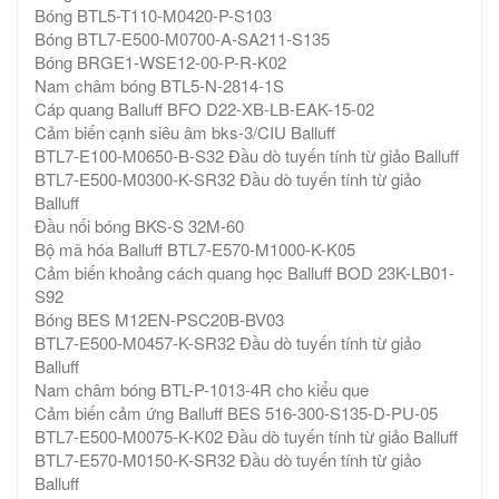
Bóng BTL5-T110-M0420-P-S103
Bóng BTL7-E500-M0700-A-SA211-S135
Bóng BRGE1-WSE12-00-P-R-K02
Nam châm bóng BTL5-N-2814-1S
Cáp quang Balluff BFO D22-XB-LB-EAK-15-02
Cảm biến cạnh siêu âm bks-3/CIU Balluff
BTL7-E100-M0650-B-S32 Đầu dò tuyến tính từ giảo Balluff
BTL7-E500-M0300-K-SR32 Đầu dò tuyến tính từ giảo
Balluff
Đầu nối bóng BKS-S 32M-60
Bộ mã hóa Balluff BTL7-E570-M1000-K-K05
Cảm biến khoảng cách quang học Balluff BOD 23K-LB01-
S92
Bóng BES M12EN-PSC20B-BV03
BTL7-E500-M0457-K-SR32 Đầu dò tuyến tính từ giảo
Balluff
Nam châm bóng BTL-P-1013-4R cho kiểu que
Cảm biến cảm ứng Balluff BES 516-300-S135-D-PU-05
BTL7-E500-M0075-K-K02 Đầu dò tuyến tính từ giảo Balluff
BTL7-E570-M0150-K-SR32 Đầu dò tuyến tính từ giảo
Balluff