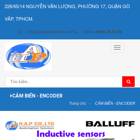
226/65/14 NGUYỄN VĂN LƯỢNG, PHƯỜNG 17, QUẬN GÒ
VÂP, TPHCM.
info@hunganhphatvn.com
Hotline:
0984.20.02.94
Toggle
navigation
CẢM BIẾN - ENCODER
Trang chủ
CẢM BIẾN - ENCODER