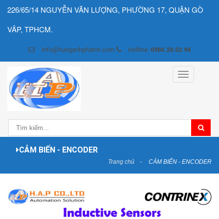
226/65/14 NGUYỄN VĂN LƯỢNG, PHƯỜNG 17, QUẬN GÒ
VÂP, TPHCM.
info@hunganhphatvn.com
Hotline:
0984.20.02.94
Toggle
navigation
CẢM BIẾN - ENCODER
Trang chủ
CẢM BIẾN - ENCODER