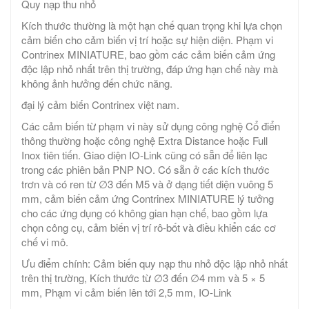
Quy nạp thu nhỏ
Kích thước thường là một hạn chế quan trọng khi lựa chọn
cảm biến cho cảm biến vị trí hoặc sự hiện diện. Phạm vi
Contrinex MINIATURE, bao gồm các cảm biến cảm ứng
độc lập nhỏ nhất trên thị trường, đáp ứng hạn chế này mà
không ảnh hưởng đến chức năng.
đại lý cảm biến Contrinex việt nam.
Các cảm biến từ phạm vi này sử dụng công nghệ Cổ điển
thông thường hoặc công nghệ Extra Distance hoặc Full
Inox tiên tiến. Giao diện IO-Link cũng có sẵn để liên lạc
trong các phiên bản PNP NO. Có sẵn ở các kích thước
trơn và có ren từ ∅3 đến M5 và ở dạng tiết diện vuông 5
mm, cảm biến cảm ứng Contrinex MINIATURE lý tưởng
cho các ứng dụng có không gian hạn chế, bao gồm lựa
chọn công cụ, cảm biến vị trí rô-bốt và điều khiển các cơ
chế vi mô.
Ưu điểm chính: Cảm biến quy nạp thu nhỏ độc lập nhỏ nhất
trên thị trường, Kích thước từ ∅3 đến ∅4 mm và 5 × 5
mm, Phạm vi cảm biến lên tới 2,5 mm, IO-Link