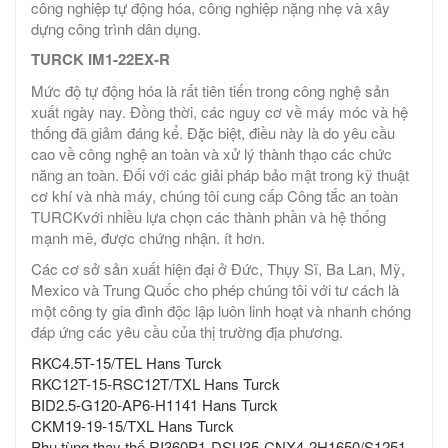
công nghiệp tự động hóa, công nghiệp nặng nhẹ và xây
dựng công trình dân dụng.
TURCK IM1-22EX-R
Mức độ tự động hóa là rất tiên tiến trong công nghệ sản
xuất ngày nay. Đồng thời, các nguy cơ về máy móc và hệ
thống đã giảm đáng kể. Đặc biệt, điều này là do yêu cầu
cao về công nghệ an toàn và xử lý thành thạo các chức
năng an toàn. Đối với các giải pháp bảo mật trong kỹ thuật
cơ khí và nhà máy, chúng tôi cung cấp Công tắc an toàn
TURCKvới nhiều lựa chọn các thành phần và hệ thống
mạnh mẽ, được chứng nhận. ít hơn.
Các cơ sở sản xuất hiện đại ở Đức, Thụy Sĩ, Ba Lan, Mỹ,
Mexico và Trung Quốc cho phép chúng tôi với tư cách là
một công ty gia đình độc lập luôn linh hoạt và nhanh chóng
đáp ứng các yêu cầu của thị trường địa phương.
RKC4.5T-15/TEL Hans Turck
RKC12T-15-RSC12T/TXL Hans Turck
BID2.5-G120-AP6-H1141 Hans Turck
CKM19-19-15/TXL Hans Turck
Phụ tùng thay thế RI360P1-DSU35-CNX4-2H1650/S1251