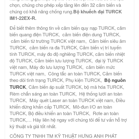
chọn, chúng cho phép xếp tầng lên đến 32 cảm biến và
chúng có khả năng chống rung.
Bộ khuếch đại TURCK
IM1-22EX-R.
Để biết thêm thông tin về cảm biến quy nạp TURCK, cảm
biến quang điện TURCK, cảm biến điện dung TURCK,
cảm biến từ trường TURCK việt nam, Cảm biến siêu âm
TURCK, cảm biến ra đa TURCK, Cảm biến vị trí tuyến
tính TURCK, máy đo độ nghiêng TURCK, cảm biến nhiệt
độ TURCK, Cảm biến lưu lượng TURCK, đại lý TURCK
việt nam, Máy đo lưu lượng TURCK, cảm biến mức
TURCK việt nam, Công tắc an toàn TURCK, Cảm biến
theo dõi tình trạng TURCK, Phụ kiện TURCK,
Bộ nguồn
TURCK
, Cảm biến áp suất TURCK, bộ mã hóa TURCK,
Rèm chắn sáng an toàn TURCK, Hệ thống lưới an toàn
TURCK, Máy quét Laser an toàn TURCK việt nam, Điều
khiển dừng khẩn cấp TURCK, Mô-đun I/O an toàn
TURCK, Bộ điều khiển an toàn TURCK, Rơle an toàn
TURCK,… Hãy liên hệ ngay với chúng tôi để tư vấn hỗ trợ
kỹ thuật và giá tốt nhất.
CÔNG TY TNHH TM KỸ THUẬT HƯNG ANH PHÁT