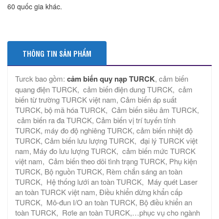
60 quốc gia khác.
THÔNG TIN SẢN PHẨM
Turck bao gồm:
cảm biến quy nạp TURCK
, cảm biến
quang điện TURCK, cảm biến điện dung TURCK, cảm
biến từ trường TURCK việt nam, Cảm biến áp suất
TURCK, bộ mã hóa TURCK, Cảm biến siêu âm TURCK,
cảm biến ra đa TURCK, Cảm biến vị trí tuyến tính
TURCK, máy đo độ nghiêng TURCK, cảm biến nhiệt độ
TURCK, Cảm biến lưu lượng TURCK, đại lý TURCK việt
nam, Máy đo lưu lượng TURCK, cảm biến mức TURCK
việt nam, Cảm biến theo dõi tình trạng TURCK, Phụ kiện
TURCK, Bộ nguồn TURCK, Rèm chắn sáng an toàn
TURCK, Hệ thống lưới an toàn TURCK, Máy quét Laser
an toàn TURCK việt nam, Điều khiển dừng khẩn cấp
TURCK, Mô-đun I/O an toàn TURCK, Bộ điều khiển an
toàn TURCK, Rơle an toàn TURCK,…phục vụ cho ngành