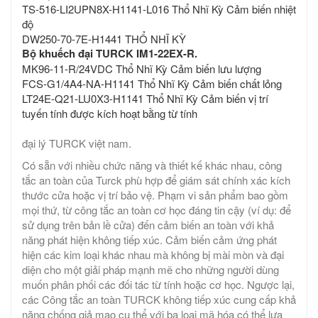
TS-516-LI2UPN8X-H1141-L016 Thổ Nhĩ Kỳ Cảm biến nhiệt
độ
DW250-70-7E-H1441 THỔ NHĨ KỲ
Bộ khuếch đại TURCK IM1-22EX-R.
MK96-11-R/24VDC Thổ Nhĩ Kỳ Cảm biến lưu lượng
FCS-G1/4A4-NA-H1141 Thổ Nhĩ Kỳ Cảm biến chất lỏng
LT24E-Q21-LU0X3-H1141 Thổ Nhĩ Kỳ Cảm biến vị trí
tuyến tính được kích hoạt bằng từ tính
đại lý TURCK việt nam.
Có sẵn với nhiều chức năng và thiết kế khác nhau, công
tắc an toàn của Turck phù hợp để giám sát chính xác kích
thước cửa hoặc vị trí bảo vệ. Phạm vi sản phẩm bao gồm
mọi thứ, từ công tắc an toàn cơ học đáng tin cậy (ví dụ: để
sử dụng trên bản lề cửa) đến cảm biến an toàn với khả
năng phát hiện không tiếp xúc. Cảm biến cảm ứng phát
hiện các kim loại khác nhau mà không bị mài mòn và đại
diện cho một giải pháp mạnh mẽ cho những người dùng
muốn phân phối các đối tác từ tính hoặc cơ học. Ngược lại,
các Công tắc an toàn TURCK không tiếp xúc cung cấp khả
năng chống giả mạo cụ thể với ba loại mã hóa có thể lựa