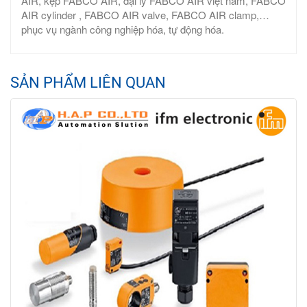
AIR, kẹp FABCO AIR, đại lý FABCO AIR việt nam, FABCO
AIR cylinder , FABCO AIR valve, FABCO AIR clamp,…
phục vụ ngành công nghiệp hóa, tự động hóa.
SẢN PHẨM LIÊN QUAN