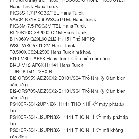
Hans Turck Hans Turck
PKG3S-1.7-PKG3S/TEL Hans Turck
VAS04-K81E-0.6-WSC5T/TEL Hans Turck
PKG3M-7.5-PSG3M/TEL Hans Turck
RI-10S10C-2B2000-C 1M Hans Turck
B1N360V-Q20L60-2Li2-H1151 Thổ Nhĩ Kỳ
WSC-WKC5701-2M Hans Turck
T8.5000.C824.2500 Hans Turck mã hoá
BI10-M30T-AP6X Hans Turck Cảm biến cảm ứng
BI4U-M12-AP6X-H1141 Hans Turck
TURCK IM1-22EX-R
BI2-CRS959-ADZ30X2-B3131/S34 Thổ Nhĩ Kỳ Cảm biến
cảm ứng
BI2-CRS705-ADZ30X2-B1131/S34 Thổ Nhĩ Kỳ Cảm biến
cảm ứng
PS100R-504-2UPN8X-H1141 THỔ NHĨ KỲ máy phát áp
lực
PS100R-504-LI2UPN8X-H1141 THỔ NHĨ KỲ máy phát áp
lực
PS010R-504-LI2UPN8X-H1141 THỔ NHĨ KỲ mã không
xác định