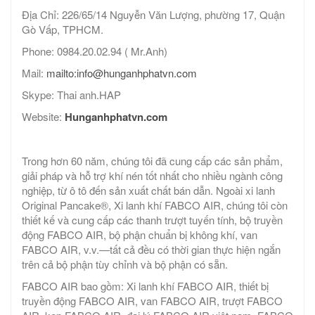
Địa Chỉ: 226/65/14 Nguyễn Văn Lượng, phường 17, Quận
Gò Vấp, TPHCM.
Phone: 0984.20.02.94 ( Mr.Anh)
Mail:
mailto:info@hunganhphatvn.com
Skype: Thai anh.HAP
Website:
Hunganhphatvn.com
Trong hơn 60 năm, chúng tôi đã cung cấp các sản phẩm,
giải pháp và hỗ trợ khí nén tốt nhất cho nhiều ngành công
nghiệp, từ ô tô đến sản xuất chất bán dẫn. Ngoài xi lanh
Original Pancake®, Xi lanh khí FABCO AIR, chúng tôi còn
thiết kế và cung cấp các thanh trượt tuyến tính, bộ truyền
động FABCO AIR, bộ phận chuẩn bị không khí, van
FABCO AIR, v.v.—tất cả đều có thời gian thực hiện ngắn
trên cả bộ phận tùy chỉnh và bộ phận có sẵn.
FABCO AIR bao gồm: Xi lanh khí FABCO AIR, thiết bị
truyền động FABCO AIR, van FABCO AIR, trượt FABCO