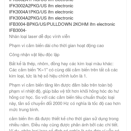
IFK3002A2PKG/US ifm electronic
IFK3004A1PKG/US ifm electronic
IFK3004A2PKG/US ifm electronic
IFB3004-BPKG/US/PULLDOWN 2KOHM ifm electronic
IFB3004-
Nhãn loại laser dễ đọc vĩnh viễn
Phạm vi cảm biến dài cho thời gian hoạt động cao
Công nhận vật liệu độc lập
Bất kể là thép, nhôm, đồng hay các kim loại màu khác:
Các cảm biến "K=1" có cùng dải cảm biến trên tất cả các
kim loại, tức là hệ số hiệu chỉnh luôn là 1.
Phạm vi cảm biến tăng lên được đảm bảo trên toàn bộ
phạm vi nhiệt độ, giúp bảo vệ tốt hơn khỏi hỏng hóc do hư
hỏng cơ học. So với các cảm biến tiêu chuẩn thuộc loại
này, tần số chuyển đổi 2000 Hz có nghĩa là tốc độ cao hơn
mức trung bình.
cảm biến ifm đã được thiết kế cho thời gian sử dụng trong
nhiều năm. Điều này cũng được phản ánh bởi các chi tiết.
Ví dụ, nhãn loại laze cố định có nghĩa là các đơn vị vẫn có