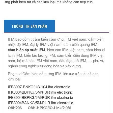
ứng phát hiện tất cả các kim loại mà không cần tiếp xúc.
THÔNG TIN SẢN PHẨM
IFM bao gồm : cảm biến cảm ứng IFM việt nam, cảm biến
nhiệt độ IFM, đại lý IFM việt nam, cảm biến quang IFM,
cảm biến áp suất IFM
, biến van IFM việt nam, cảm biến xi
lanh IFM, biến lưu lượng IFM, cảm biến điện dung IFM việt
nam, bộ mã hóa IFM việt nam, đầu đọc mã IFM, … phụ vụ
ngành công nghiệp tự động hóa và xây dựng.
Phạm vi Cảm biến cảm ứng IFM liên tục trên tất cả các
kim loại
IFB3007-BNKG/US-104 ifm electronic
IFK3004BBPKG/5M/PUR ifm electronic
IFB3004BBPKG/5M/PUR ifm electronic
IFB3004BANKG/5M/PUR ifm electronic
O8H206 O8H-HPKG/IO-Link/2,0M