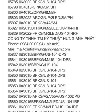
II5785 IIK3022-BPKG/US-104-DPS
II5798 IIC4015-CPKG/3M/BH
II5800 IIA4010ZCPKG/6M/BH
II5803 IIB2022-AROG/UP/2LED/3M/PH
II5807 IIA3010-BPKG/V4A/6M
II5827 IIK2015BFRKG/M/2LED/US-104-IRF
II5829 IIK2022-FRKG/M/2LED/US-104-IRF
CÔNG TY TNHH TM KỸ THUẬT HƯNG ANH PHÁT
Phone: 0984.20.02.94 ( Mr.Anh)
Mail: mailto:info@hunganhphatvn.com
II5837 IIB3015BBPKG/US-104-DPS
II5841 IIK3015BBPKG/M/US-104-DPS
II5842 IIK3015BBPKG/US-104
II5849 IIB3010-BPKG/US-104-DPS
II5850 IIB3015-BPKG/US-104-DPS
II5851 IIK3010-BPKG/US-104
II5853 IIA3010-BPKG/US-104-DPS
II5854 IIA3015-BPKG/US-104-DPS
II5857 IIA3015-APKG/V2A/55V/US-100DPO
II5860 IIK2015BFRKG/M/2LED/US-104-IRF
II5861 IIK2022-FRKG/M/2LED/US-104-IRF
II5863 IIA3010ZBPKG/V4A/US-100-DPS/AU