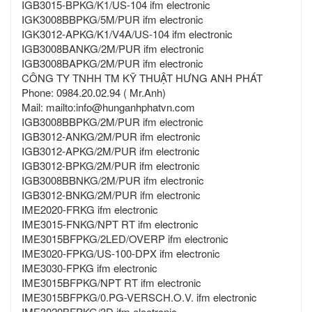
IGB3015-BPKG/K1/US-104 ifm electronic
IGK3008BBPKG/5M/PUR ifm electronic
IGK3012-APKG/K1/V4A/US-104 ifm electronic
IGB3008BANKG/2M/PUR ifm electronic
IGB3008BAPKG/2M/PUR ifm electronic
CÔNG TY TNHH TM KỸ THUẬT HƯNG ANH PHÁT
Phone: 0984.20.02.94 ( Mr.Anh)
Mail: mailto:info@hunganhphatvn.com
IGB3008BBPKG/2M/PUR ifm electronic
IGB3012-ANKG/2M/PUR ifm electronic
IGB3012-APKG/2M/PUR ifm electronic
IGB3012-BPKG/2M/PUR ifm electronic
IGB3008BBNKG/2M/PUR ifm electronic
IGB3012-BNKG/2M/PUR ifm electronic
IME2020-FRKG ifm electronic
IME3015-FNKG/NPT RT ifm electronic
IME3015BFPKG/2LED/OVERP ifm electronic
IME3020-FPKG/US-100-DPX ifm electronic
IME3030-FPKG ifm electronic
IME3015BFPKG/NPT RT ifm electronic
IME3015BFPKG/0.PG-VERSCH.O.V. ifm electronic
IME3020BFPKG/3D ifm electronic