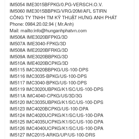
IM5054 IME3015BFPKG/0.PG-VERSCH.O.V.
IM5060 IME3015BBPKG/VRG/20M/AFL STIRN
CÔNG TY TNHH TM KỸ THUẬT HƯNG ANH PHÁT
Phone: 0984.20.02.94 ( Mr.Anh)
Mail: mailto:info@hunganhphatvn.com
IM506A IME3020BFPKG/3D
IM507A IME3040-FPKG/3D
IM508A IME2020BFRKG/3D
IM509A IME3020BBPKG/3D
IM510A IME4020BCPKG/3D
IM5115 IMC3020BBPKG/US-100-DPS
IM5116 IMC3035-BPKG/US-100-DPS
IM5117 IMC3040-BPKG/US-100-DPS
IM5119 IMC3020UBPKG/K1/SC/US-100-DPS
IM511A IMC4040-CPKG/US/3D/3G
IM5120 IMC3035UBPKG/K1/SC/US-100-DPS
IM5123 IMC4020BCPKG/US-100-DPA
IM5124 IMC4020UCPKG/K1/SC/US-100-DPA
IM5125 IMC4035UCPKG/K1/SC/US-100-DPA
IM5126 IMC4040UCPKG/K1/SC/US-100-DPA
IM5127 IMC2015-ARKG/UP/US-100-DRS