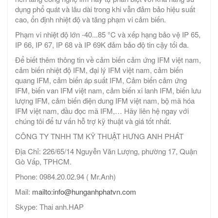
dụng phổ quát và lâu dài trong khi vẫn đảm bảo hiệu suất
cao, ổn định nhiệt độ và tăng phạm vi cảm biến.
Phạm vi nhiệt độ lớn -40...85 °C và xếp hạng bảo vệ IP 65,
IP 66, IP 67, IP 68 và IP 69K đảm bảo độ tin cậy tối đa.
Để biết thêm thông tin về cảm biến cảm ứng IFM việt nam,
cảm biến nhiệt độ IFM, đại lý IFM việt nam, cảm biến
quang IFM, cảm biến áp suất IFM, Cảm biến cảm ứng
IFM, biến van IFM việt nam, cảm biến xi lanh IFM, biến lưu
lượng IFM, cảm biến điện dung IFM việt nam, bộ mã hóa
IFM việt nam, đầu đọc mã IFM,… Hãy liên hệ ngay với
chúng tôi để tư vấn hỗ trợ kỹ thuật và giá tốt nhất.
CÔNG TY TNHH TM KỸ THUẬT HƯNG ANH PHÁT
Địa Chỉ: 226/65/14 Nguyễn Văn Lượng, phường 17, Quận
Gò Vấp, TPHCM.
Phone: 0984.20.02.94 ( Mr.Anh)
Mail:
mailto:info@hunganhphatvn.com
Skype: Thai anh.HAP