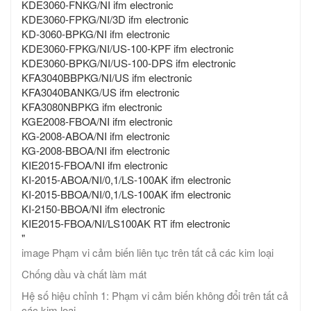
KDE3060-FNKG/NI ifm electronic
KDE3060-FPKG/NI/3D ifm electronic
KD-3060-BPKG/NI ifm electronic
KDE3060-FPKG/NI/US-100-KPF ifm electronic
KDE3060-BPKG/NI/US-100-DPS ifm electronic
KFA3040BBPKG/NI/US ifm electronic
KFA3040BANKG/US ifm electronic
KFA3080NBPKG ifm electronic
KGE2008-FBOA/NI ifm electronic
KG-2008-ABOA/NI ifm electronic
KG-2008-BBOA/NI ifm electronic
KIE2015-FBOA/NI ifm electronic
KI-2015-ABOA/NI/0,1/LS-100AK ifm electronic
KI-2015-BBOA/NI/0,1/LS-100AK ifm electronic
KI-2150-BBOA/NI ifm electronic
KIE2015-FBOA/NI/LS100AK RT ifm electronic
"
image Phạm vi cảm biến liên tục trên tất cả các kim loại
Chống dầu và chất làm mát
Hệ số hiệu chỉnh 1: Phạm vi cảm biến không đổi trên tất cả
các kim loại