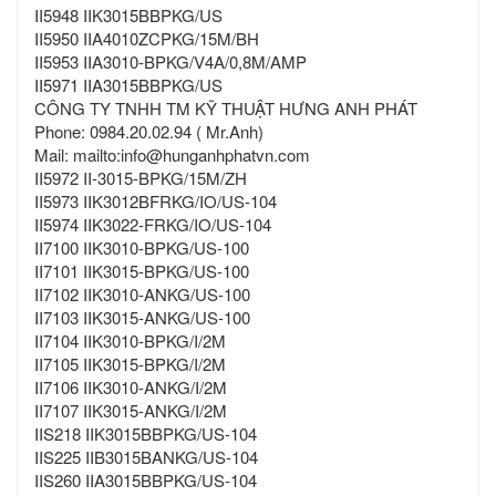
II5948 IIK3015BBPKG/US
II5950 IIA4010ZCPKG/15M/BH
II5953 IIA3010-BPKG/V4A/0,8M/AMP
II5971 IIA3015BBPKG/US
CÔNG TY TNHH TM KỸ THUẬT HƯNG ANH PHÁT
Phone: 0984.20.02.94 ( Mr.Anh)
Mail: mailto:info@hunganhphatvn.com
II5972 II-3015-BPKG/15M/ZH
II5973 IIK3012BFRKG/IO/US-104
II5974 IIK3022-FRKG/IO/US-104
II7100 IIK3010-BPKG/US-100
II7101 IIK3015-BPKG/US-100
II7102 IIK3010-ANKG/US-100
II7103 IIK3015-ANKG/US-100
II7104 IIK3010-BPKG/I/2M
II7105 IIK3015-BPKG/I/2M
II7106 IIK3010-ANKG/I/2M
II7107 IIK3015-ANKG/I/2M
IIS218 IIK3015BBPKG/US-104
IIS225 IIB3015BANKG/US-104
IIS260 IIA3015BBPKG/US-104