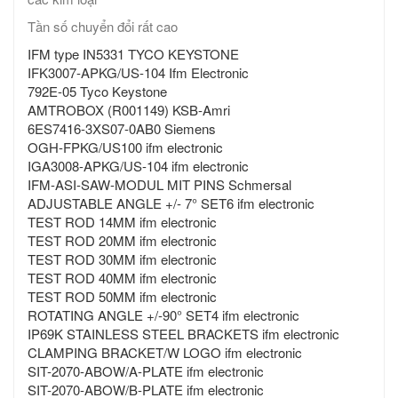
Tần số chuyển đổi rất cao
IFM type IN5331 TYCO KEYSTONE
IFK3007-APKG/US-104 Ifm Electronic
792E-05 Tyco Keystone
AMTROBOX (R001149) KSB-Amri
6ES7416-3XS07-0AB0 Siemens
OGH-FPKG/US100 ifm electronic
IGA3008-APKG/US-104 ifm electronic
IFM-ASI-SAW-MODUL MIT PINS Schmersal
ADJUSTABLE ANGLE +/- 7° SET6 ifm electronic
TEST ROD 14MM ifm electronic
TEST ROD 20MM ifm electronic
TEST ROD 30MM ifm electronic
TEST ROD 40MM ifm electronic
TEST ROD 50MM ifm electronic
ROTATING ANGLE +/-90° SET4 ifm electronic
IP69K STAINLESS STEEL BRACKETS ifm electronic
CLAMPING BRACKET/W LOGO ifm electronic
SIT-2070-ABOW/A-PLATE ifm electronic
SIT-2070-ABOW/B-PLATE ifm electronic