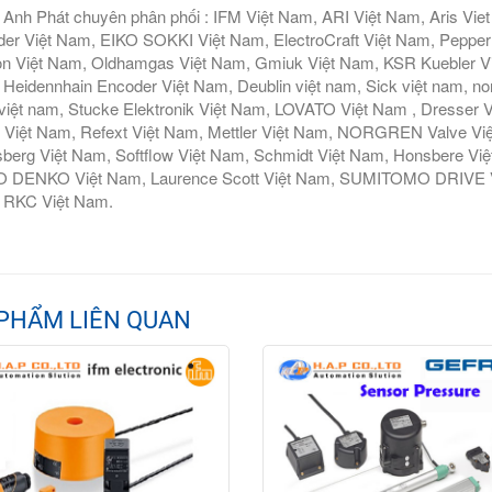
Anh Phát chuyên phân phối : IFM Việt Nam, ARI Việt Nam, Aris Vie
er Việt Nam, EIKO SOKKI Việt Nam, ElectroCraft Việt Nam, Pepperl
n Việt Nam, Oldhamgas Việt Nam, Gmiuk Việt Nam, KSR Kuebler Việt
Heidennhain Encoder Việt Nam, Deublin việt nam, Sick việt nam, nor
iệt nam, Stucke Elektronik Việt Nam, LOVATO Việt Nam , Dresser V
 Việt Nam, Refext Việt Nam, Mettler Việt Nam, NORGREN Valve Vi
berg Việt Nam, Softflow Việt Nam, Schmidt Việt Nam, Honsbere Vi
 DENKO Việt Nam, Laurence Scott Việt Nam, SUMITOMO DRIVE Việ
 RKC Việt Nam.
PHẨM LIÊN QUAN