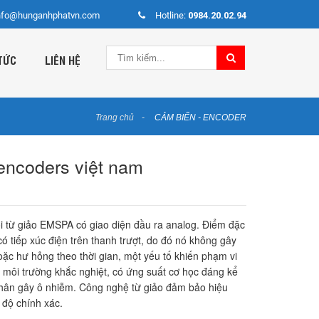
nfo@hunganhphatvn.com
Hotline:
0984.20.02.94
TỨC
LIÊN HỆ
Trang chủ
CẢM BIẾN - ENCODER
 encoders việt nam
i từ giảo EMSPA có giao diện đầu ra analog. Điểm đặc
có tiếp xúc điện trên thanh trượt, do đó nó không gây
ặc hư hỏng theo thời gian, một yếu tố khiến phạm vi
 môi trường khắc nghiệt, có ứng suất cơ học đáng kể
nhân gây ô nhiễm. Công nghệ từ giảo đảm bảo hiệu
 độ chính xác.