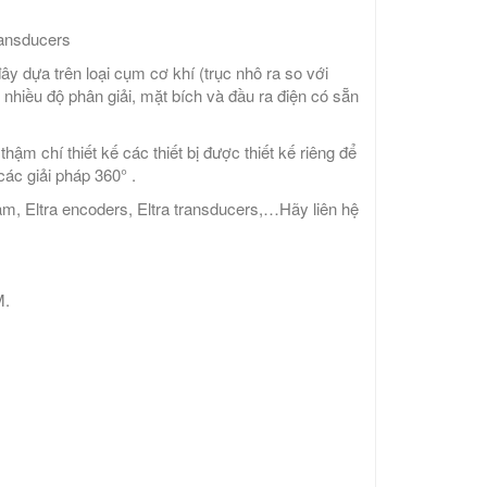
transducers
y dựa trên loại cụm cơ khí (trục nhô ra so với
 nhiều độ phân giải, mặt bích và đầu ra điện có sẵn
ậm chí thiết kế các thiết bị được thiết kế riêng để
ác giải pháp 360° .
t nam, Eltra encoders, Eltra transducers,…Hãy liên hệ
M.