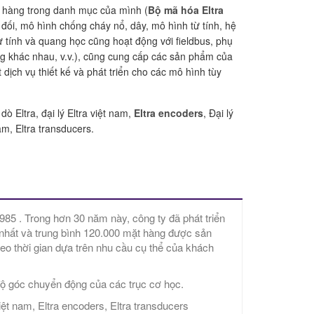
t hàng trong danh mục của mình (
Bộ mã hóa Eltra
t đối, mô hình chống cháy nổ, dây, mô hình từ tính, hệ
ừ tính và quang học cũng hoạt động với fieldbus, phụ
g khác nhau, v.v.), cũng cung cấp các sản phẩm của
ịch vụ thiết kế và phát triển cho các mô hình tùy
ò Eltra, đại lý Eltra việt nam,
Eltra encoders
, Đại lý
am, Eltra transducers.
985 . Trong hơn 30 năm này, công ty đã phát triển
hất và trung bình 120.000 mặt hàng được sản
theo thời gian dựa trên nhu cầu cụ thể của khách
c độ góc chuyển động của các trục cơ học.
việt nam, Eltra encoders, Eltra transducers