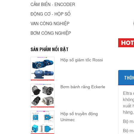
CẢM BIẾN - ENCODER
ĐỘNG CƠ - HỘP SỐ
VAN CÔNG NGHIỆP
BƠM CÔNG NGHIỆP
SẢN PHẨM NỔI BẬT
Hộp số giảm tốc Rossi
THÔN
Bơm bánh răng Eckerle
Eltra
không
xuất 
hàng,
Hộp số truyền động
Unimec
Bộ mã
Bộ mã