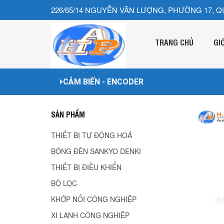
226/65/14 NGUYỄN VĂN LƯỢNG, PHƯỜNG 17, Q
TRANG CHỦ
GI
CẢM BIẾN - ENCODER
SẢN PHẨM
THIẾT BỊ TỰ ĐỘNG HOÁ
BÓNG ĐÈN SANKYO DENKI
THIẾT BỊ ĐIỀU KHIỂN
BỘ LỌC
KHỚP NỐI CÔNG NGHIỆP
XI LANH CÔNG NGHIÊP