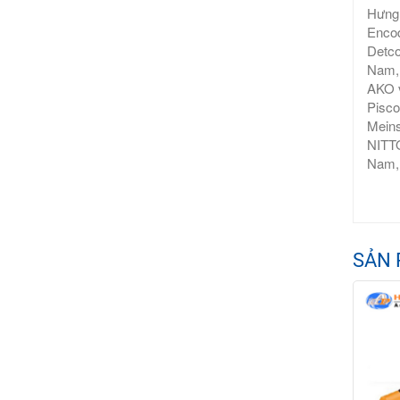
Hưng 
Encod
Detco
Nam, 
AKO v
Pisco
Meins
NITTO
Nam,
SẢN 