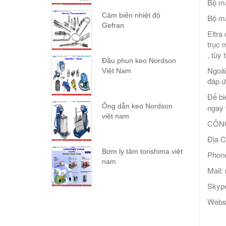
Bộ m
Cảm biến nhiệt độ
Bộ mã
Gefran
Eltra
trục 
, tùy
Đầu phun keo Nordson
Ngoài
Việt Nam
đáp ứ
Để bi
Ống dẫn keo Nordson
ngay v
việt nam
CÔNG
Địa C
Bơm ly tâm torishima việt
Phone
nam
Mail:
Skype
Webs