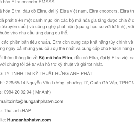
ã hóa Eltra encoder EMSSS
 hóa Eltra, đầu dò Eltra, đại lý Eltra việt nam, Eltra encoders, Eltra 
 đã phát triển một danh mục lớn các bộ mã hóa gia tăng được chia ở đâ
mù/xuyên suốt) và công nghệ phát hiện (quang học so với từ tính), với
 thuộc vào nhu cầu ứng dụng cụ thể.
 các phiên bản tiêu chuẩn, Eltra còn cung cấp khả năng tùy chỉnh và th
ng ngay cả những yêu cầu cụ thể nhất và cung cấp cho khách hàng c
ết thêm thông tin về
Bộ mã hóa Eltra
, đầu dò Eltra, đại lý Eltra việ
ới chúng tôi để tư vấn hỗ trợ kỹ thuật và giá tốt nhất.
 TY TNHH TM KỸ THUẬT HƯNG ANH PHÁT
hỉ: 226/65/14 Nguyễn Văn Lượng, phường 17, Quận Gò Vấp, TPHC
: 0984.20.02.94 ( Mr.Anh)
mailto:info@hunganhphatvn.com
: Thai anh.HAP
ite:
Hunganhphatvn.com