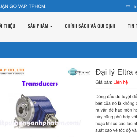
UẬN GÒ VÂP, TPHCM.
i
ỚI THIỆU
SẢN PHẨM
CHÍNH SÁCH VÀ QUI ĐỊNH
TIN 
Đại lý Eltra
Giá bán:
Liên hệ
Dòng đầu dò tuyệt đố
biệt của nó là không 
ra vấn đề hao mòn ho
này cũng phù hợp với
hoặc khi có các tác 
suất cao về tốc độ và