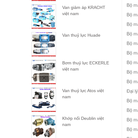
Bộ mã
Van giảm áp KRACHT
việt nam
Bộ mã
Bộ mã
Bộ mã
Van thuỷ lực Huade
Bộ mã
Bộ mã
Bộ mã
Bơm thuỷ lực ECKERLE
việt nam
Bộ mã
Bộ mã
Đại l
Van thuỷ lực Atos việt
nam
Bộ mã
Bộ mã
Khớp nối Deublin việt
Bộ mã
nam
Bộ mã