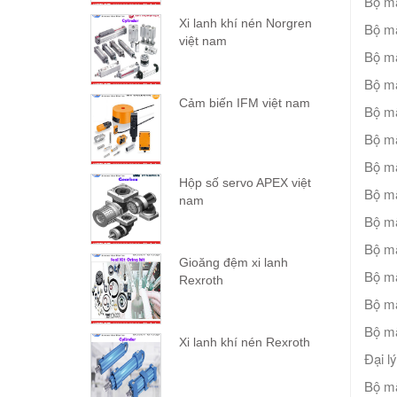
Bộ mã
Xi lanh khí nén Norgren
Bộ mã
việt nam
Bộ mã
Bộ mã
Cảm biến IFM việt nam
Bộ mã
Bộ mã
Bộ mã
Hộp số servo APEX việt
Bộ mã
nam
Bộ mã
Bộ mã
Gioăng đệm xi lanh
Bộ mã
Rexroth
Bộ mã
Bộ mã
Xi lanh khí nén Rexroth
Đại l
Bộ mã