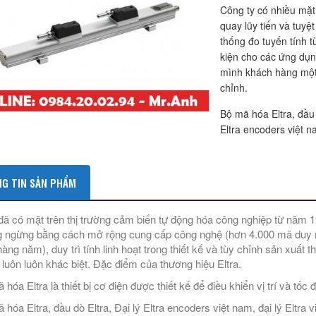
Công ty có nhiều mặ
quay lũy tiến và tuyệ
thống đo tuyến tính t
kiện cho các ứng dụn
mình khách hàng một d
chỉnh.
Bộ mã hóa Eltra, đầu d
Eltra encoders việt n
G TIN SẢN PHẨM
 đã có mặt trên thị trường cảm biến tự động hóa công nghiệp từ năm 1
 ngừng bằng cách mở rộng cung cấp công nghệ (hơn 4.000 mã duy n
hàng năm), duy trì tính linh hoạt trong thiết kế và tùy chỉnh sản xuất 
 luôn luôn khác biệt. Đặc điểm của thương hiệu Eltra.
 hóa Eltra là thiết bị cơ điện được thiết kế để điều khiển vị trí và tố
 hóa Eltra, đầu dò Eltra, Đại lý Eltra encoders việt nam, đại lý Eltra 