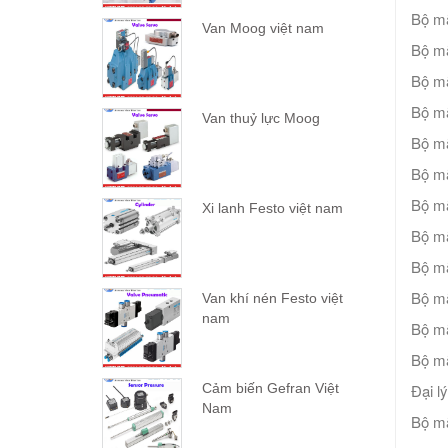
Bộ mã
Van Moog việt nam
Bộ mã
Bộ mã
Bộ mã
Van thuỷ lực Moog
Bộ mã
Bộ mã
Bộ mã
Xi lanh Festo việt nam
Bộ mã
Bộ mã
Bộ mã
Van khí nén Festo việt
nam
Bộ m
Bộ m
Cảm biến Gefran Việt
Đại l
Nam
Bộ m