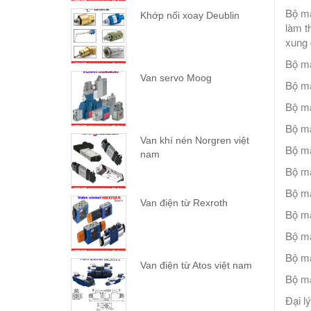
Bộ mã
Khớp nối xoay Deublin
làm t
xung 
Bộ mã
Van servo Moog
Bộ mã
Bộ mã
Bộ mã
Van khí nén Norgren việt
Bộ mã
nam
Bộ mã
Bộ mã
Van điện từ Rexroth
Bộ mã
Bộ mã
Bộ mã
Van điện từ Atos việt nam
Bộ mã
Đại l