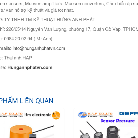
n sensors, Muesen amplifiers, Muesen converters, Cảm biến áp su
 tư vấn hỗ trợ kỹ thuật và giá tốt nhất.
 TY TNHH TM KỸ THUẬT HƯNG ANH PHÁT
hỉ: 226/65/14 Nguyễn Văn Lượng, phường 17, Quận Gò Vấp, TPHC
: 0984.20.02.94 ( Mr.Anh)
mailto:info@hunganhphatvn.com
: Thai anh.HAP
ite:
Hunganhphatvn.com
PHẨM LIÊN QUAN