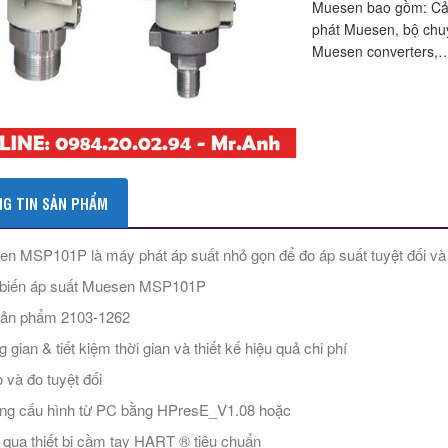
Muesen bao gồm: Cảm
phát Muesen, bộ chu
Muesen converters,…
G TIN SẢN PHẨM
n MSP101P là máy phát áp suất nhỏ gọn để đo áp suất tuyệt đối và á
biến áp suất Muesen MSP101P
ản phẩm 2103-1262
 gian & tiết kiệm thời gian và thiết kế hiệu quả chi phí
 và đo tuyệt đối
ng cấu hình từ PC bằng HPresE_V1.08 hoặc
 qua thiết bị cầm tay HART ® tiêu chuẩn