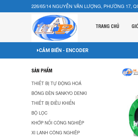
226/65/14 NGUYỄN VĂN LƯỢNG, PHƯỜNG 17, Q
TRANG CHỦ
GI
CẢM BIẾN - ENCODER
SẢN PHẨM
THIẾT BỊ TỰ ĐỘNG HOÁ
BÓNG ĐÈN SANKYO DENKI
THIẾT BỊ ĐIỀU KHIỂN
BỘ LỌC
KHỚP NỐI CÔNG NGHIỆP
XI LANH CÔNG NGHIÊP