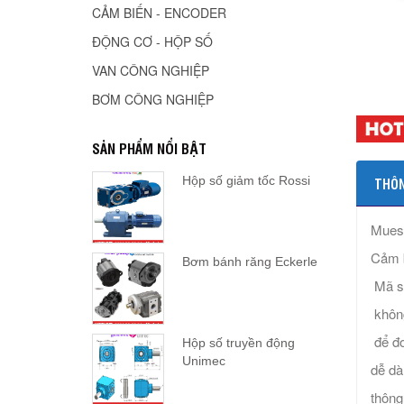
CẢM BIẾN - ENCODER
ĐỘNG CƠ - HỘP SỐ
VAN CÔNG NGHIỆP
BƠM CÔNG NGHIỆP
SẢN PHẨM NỔI BẬT
Hộp số giảm tốc Rossi
THÔN
Muese
Cảm 
Bơm bánh răng Eckerle
Mã s
không
để đo
Hộp số truyền động
Unimec
dễ dà
thông