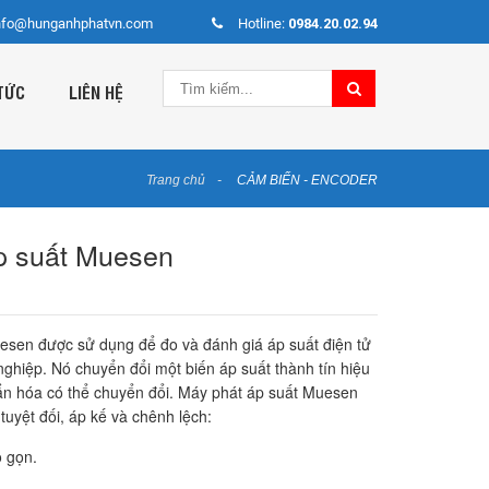
nfo@hunganhphatvn.com
Hotline:
0984.20.02.94
TỨC
LIÊN HỆ
Trang chủ
CẢM BIẾN - ENCODER
p suất Muesen
esen được sử dụng để đo và đánh giá áp suất điện tử
nghiệp. Nó chuyển đổi một biến áp suất thành tín hiệu
ẩn hóa có thể chuyển đổi. Máy phát áp suất Muesen
tuyệt đối, áp kế và chênh lệch:
ỏ gọn.