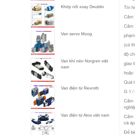
Tín h
Khớp nối xoay Deublin
Cảm b
Cảm b
Van servo Moog
phạm 
(có t
độ ch
Van khí nén Norgren việt
giao
nam
hoặc 
Quá t
Van điện từ Rexroth
G 1 ⁄
Cảm b
nghiệ
Van điện từ Atos việt nam
Cảm b
và áp
Để bi