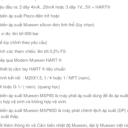
iệu đầu ra: 2 dây 4mA...20mA hoặc 3 dây 1V...5V + HART®
iến áp suất Piezo-điện trở hoặc
iến áp suất Muesen silicon đơn tinh thể (tùy chọn)
vi đo: lên tới 600 bar
hể tùy chỉnh theo yêu cầu)
ính xác tham chiếu: lên tới 0,2% FS
 tiếp qua Modem Muesen HART ®
thiết bị cầm tay HART ® tiêu chuẩn
rình kết nối : M20X1.5, 1 ⁄ 4 hoặc 1 ⁄ NPT (nam),
 4 hoặc G 1 ⁄ ( nam). (quang học)
iến áp suất Muesen MSP80 là máy phát áp suất dùng để đo áp suất 
p hợp vệ sinh và không hợp vệ sinh.
iến áp suất Muesen MSP80D là máy phát chênh lệch áp suất (DP) để
 suất thấp.
ết thêm thông tin về Cảm biến nhiệt độ Muesen, đại lý Muesen việt