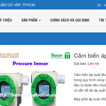
UẬN GÒ VÂP, TPHCM.
i
ỚI THIỆU
SẢN PHẨM
CHÍNH SÁCH VÀ QUI ĐỊNH
TIN 
Cảm biến á
Giá bán:
Liên hệ
Cảm biến áp suất Mu
trong quy trình công 
đầu ra được tiêu chu
có sẵn để đo áp suất 
Máy phát áp suất nh