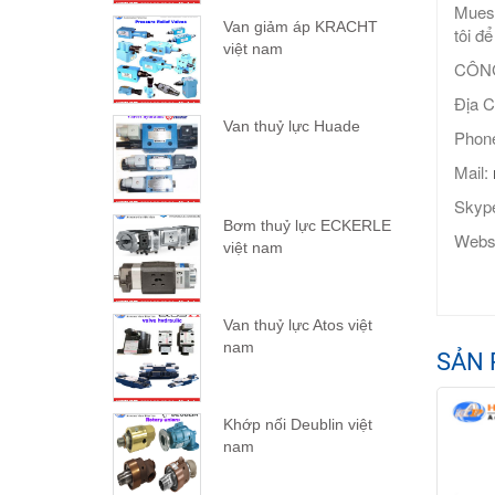
Muese
Van giảm áp KRACHT
tôi để
việt nam
CÔNG
Địa C
Van thuỷ lực Huade
Phone
Mail:
Skype
Bơm thuỷ lực ECKERLE
Webs
việt nam
Van thuỷ lực Atos việt
nam
SẢN 
Khớp nối Deublin việt
nam