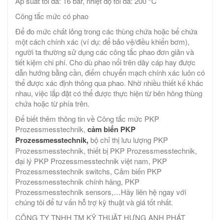
Áp suất tối đa: 16 bar, nhiệt độ tối đa: 200 °C
Công tắc mức có phao
Để đo mức chất lỏng trong các thùng chứa hoặc bể chứa
một cách chính xác (ví dụ: để bảo vệ/điều khiển bơm),
người ta thường sử dụng các công tắc phao đơn giản và
tiết kiệm chi phí. Cho dù phao nổi trên dây cáp hay được
dẫn hướng bằng cần, điểm chuyển mạch chính xác luôn có
thể được xác định thông qua phao. Nhờ nhiều thiết kế khác
nhau, việc lắp đặt có thể được thực hiện từ bên hông thùng
chứa hoặc từ phía trên.
Để biết thêm thông tin về Công tắc mức PKP
Prozessmesstechnik,
cảm biến PKP
Prozessmesstechnik,
bộ chỉ thị lưu lượng PKP
Prozessmesstechnik, thiết bị PKP Prozessmesstechnik,
đại lý PKP Prozessmesstechnik việt nam, PKP
Prozessmesstechnik switchs, Cảm biến PKP
Prozessmesstechnik chính hãng​, PKP
Prozessmesstechnik sensors,…Hãy liên hệ ngay với
chúng tôi để tư vấn hỗ trợ kỹ thuật và giá tốt nhất.
CÔNG TY TNHH TM KỸ THUẬT HƯNG ANH PHÁT