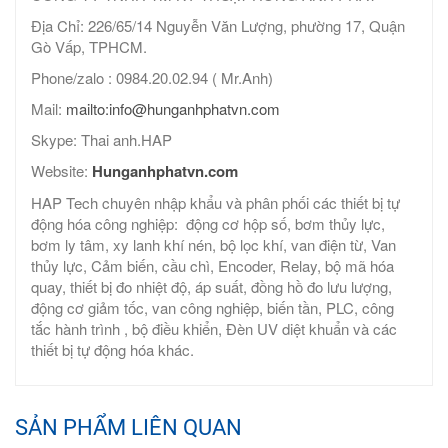
Địa Chỉ: 226/65/14 Nguyễn Văn Lượng, phường 17, Quận
Gò Vấp, TPHCM.
Phone/zalo : 0984.20.02.94 ( Mr.Anh)
Mail:
mailto:info@hunganhphatvn.com
Skype: Thai anh.HAP
Website:
Hunganhphatvn.com
HAP Tech chuyên nhập khẩu và phân phối các thiết bị tự
động hóa công nghiệp: động cơ hộp số, bơm thủy lực,
bơm ly tâm, xy lanh khí nén, bộ lọc khí, van điện từ, Van
thủy lực, Cảm biến, cầu chì, Encoder, Relay, bộ mã hóa
quay, thiết bị đo nhiệt độ, áp suất, đồng hồ đo lưu lượng,
động cơ giảm tốc, van công nghiệp, biến tần, PLC, công
tắc hành trình , bộ điều khiển, Đèn UV diệt khuẩn và các
thiết bị tự động hóa khác.
SẢN PHẨM LIÊN QUAN