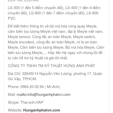
LS-300 (1 đến 5 điểm chuyển đổi), LS-400 (1 đến 4 điểm
chuyển đổi), LS-800 (1 đến 7 điểm chuyển đổi), LS-800
PVC.
Để biết thêm thông tin về bộ mã hóa vòng quay Meyle,
cảm biến lưu lượng Meyle việt nam, đại lý Meyle việt nam,
Meyle sensor, Công tắc an toàn Meyle, Meyle switch,
Meyle encoders, công tắc an toàn Meyle, rơ le an toàn
Meyle, Cảm biến lưu lượng Meyle, Bộ mã hóa Meyle, Cảm
biến lưu lượng Meyle,… Hãy liên hệ ngay với chúng tôi để
tư vấn hỗ trợ kỹ thuật và giá tốt nhất.
CÔNG TY TNHH TM KỸ THUẬT HƯNG ANH PHÁT
Địa Chỉ: 226/65/14 Nguyễn Văn Lượng, phường 17, Quận
Gò Vấp, TPHCM.
Phone: 0984.20.02.94 ( Mr.Anh)
Mail:
mailto:info@hunganhphatvn.com
Skype: Thai anh.HAP
Website:
Hunganhphatvn.com