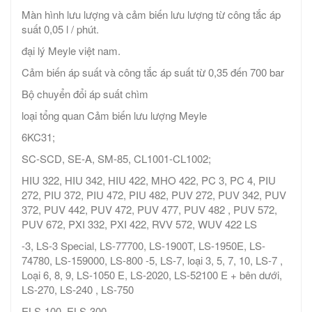
Màn hình lưu lượng và cảm biến lưu lượng từ công tắc áp
suất 0,05 l / phút.
đại lý Meyle việt nam.
Cảm biến áp suất và công tắc áp suất từ ​​0,35 đến 700 bar
Bộ chuyển đổi áp suất chìm
loại tổng quan Cảm biến lưu lượng Meyle
6KC31;
SC-SCD, SE-A, SM-85, CL1001-CL1002;
HIU 322, HIU 342, HIU 422, MHO 422, PC 3, PC 4, PIU
272, PIU 372, PIU 472, PIU 482, PUV 272, PUV 342, PUV
372, PUV 442, PUV 472, PUV 477, PUV 482 , PUV 572,
PUV 672, PXI 332, PXI 422, RVV 572, WUV 422 LS
-3, LS-3 Special, LS-77700, LS-1900T, LS-1950E, LS-
74780, LS-159000, LS-800 -5, LS-7, loại 3, 5, 7, 10, LS-7 ,
Loại 6, 8, 9, LS-1050 E, LS-2020, LS-52100 E + bên dưới,
LS-270, LS-240 , LS-750
ELS-100, ELS-300