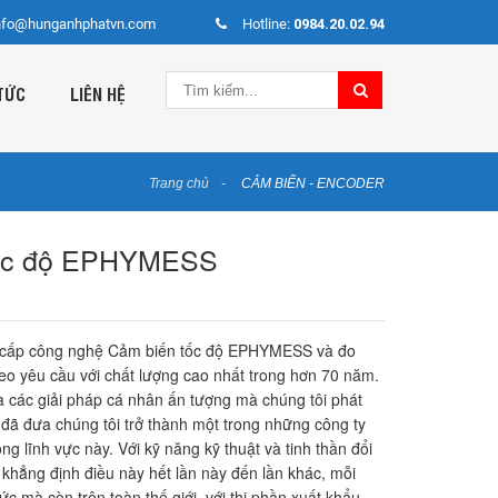
nfo@hunganhphatvn.com
Hotline:
0984.20.02.94
TỨC
LIÊN HỆ
Trang chủ
CẢM BIẾN - ENCODER
tốc độ EPHYMESS
ấp công nghệ Cảm biến tốc độ EPHYMESS và đo
eo yêu cầu với chất lượng cao nhất trong hơn 70 năm.
à các giải pháp cá nhân ấn tượng mà chúng tôi phát
 đã đưa chúng tôi trở thành một trong những công ty
g lĩnh vực này. Với kỹ năng kỹ thuật và tinh thần đổi
i khẳng định điều này hết lần này đến lần khác, mỗi
c mà còn trên toàn thế giới, với thị phần xuất khẩu