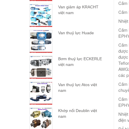
Cảm 
Van giảm áp KRACHT
Cảm 
việt nam
Nhiệt
Cảm 
Van thuỷ lực Huade
EPHY
Cảm b
được 
được 
Bơm thuỷ lực ECKERLE
Teflo
việt nam
AWG20
các p
Cảm b
Van thuỷ lực Atos việt
chuyể
nam
Cảm 
EPHY
Khớp nối Deublin việt
Nhiệt
nam
điện 
Để bi