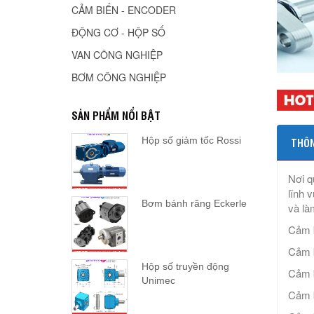
CẢM BIẾN - ENCODER
ĐỘNG CƠ - HỘP SỐ
VAN CÔNG NGHIỆP
BƠM CÔNG NGHIỆP
SẢN PHẨM NỔI BẬT
Hộp số giảm tốc Rossi
THÔN
Nơi q
lĩnh 
Bơm bánh răng Eckerle
và là
Cảm 
Cảm 
Hộp số truyền động
Cảm 
Unimec
Cảm 