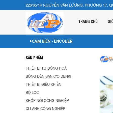
226/65/14 NGUYỄN VĂN LƯỢNG, PHƯỜNG 17, Q
TRANG CHỦ
GI
CẢM BIẾN - ENCODER
SẢN PHẨM
THIẾT BỊ TỰ ĐỘNG HOÁ
BÓNG ĐÈN SANKYO DENKI
THIẾT BỊ ĐIỀU KHIỂN
BỘ LỌC
KHỚP NỐI CÔNG NGHIỆP
XI LANH CÔNG NGHIÊP