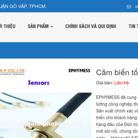
UẬN GÒ VÂP, TPHCM.
i
ỚI THIỆU
SẢN PHẨM
CHÍNH SÁCH VÀ QUI ĐỊNH
TIN 
Cảm biến 
Giá bán:
Liên hệ
EPHYMESS đã cung c
lường công nghiệp th
Sản xuất chính xác v
triển cho khách hàng
hàng đầu của Đức tron
mới sôi nổi, chúng tô
ngày – không chỉ ở Đứ