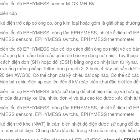
biến tốc độ EPHYMESS sensor M-OK-MH-BV
biến cáp
 kế điện trở cáp có ống co, ống kim loại hoặc gốm là giải pháp thườn
biến tốc độ EPHYMESS, công tắc EPHYMESS, nhiệt kế điện trở E
MESS sensors, EPHYMESS switchs, EPHYMESS thermometer
iến tốc độ EPHYMESS cáp có lớp cách điện ống co nhiệt về cơ bản 
sử dụng làm cảm biến đầu quấn để bảo vệ động cơ nhiệt. Tùy thuộc 
cách điện đơn (SH) hoặc đôi (DSH) bằng ống co nhiệt làm từ Kyna
n và ống mềm phẳng Teflon trong mạch 2, 3 hoặc 4 dây có sẵn dưới d
 đến AWG30. Có thể chọn bất kỳ chiều dài cáp nào. Có thể có các 
hiên bản chịu điện áp cao lên đến 8 kV (các triển khai đặc biệt lên đế
iến tốc độ EPHYMESS được sử dụng để phát hiện tốc độ và hướng q
n của đầu máy xe lửa, nhiều đơn vị và tàu cao tốc được xác định từ t
biến tốc độ EPHYMESS, công tắc EPHYMESS, nhiệt kế điện trở E
MESS sensors, EPHYMESS switchs, EPHYMESS thermometer
 kế điện trở khe (NWT) là cảm biến nhiệt độ điện được sử dụng để đ
và máy phát điện. Chúng được lắp đặt trong khe của stato, trực tiếp 
ết thêm thông tin về Cảm biến tốc độ EPHYMESS,
công tắc EPHY