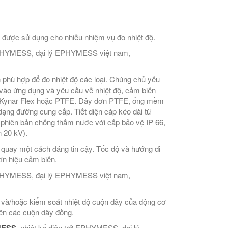
g được sử dụng cho nhiều nhiệm vụ đo nhiệt độ.
PHYMESS, đại lý EPHYMESS việt nam,
phù hợp để đo nhiệt độ các loại. Chúng chủ yếu
vào ứng dụng và yêu cầu về nhiệt độ, cảm biến
r, Kynar Flex hoặc PTFE. Dây đơn PTFE, ống mềm
ạng đường cung cấp. Tiết diện cáp kéo dài từ
phiên bản chống thấm nước với cấp bảo vệ IP 66,
n 20 kV).
uay một cách đáng tin cậy. Tốc độ và hướng di
ín hiệu cảm biến.
PHYMESS, đại lý EPHYMESS việt nam,
o và/hoặc kiểm soát nhiệt độ cuộn dây của động cơ
trên các cuộn dây đồng.
MESS,
nhiệt kế điện trở EPHYMESS, đại lý