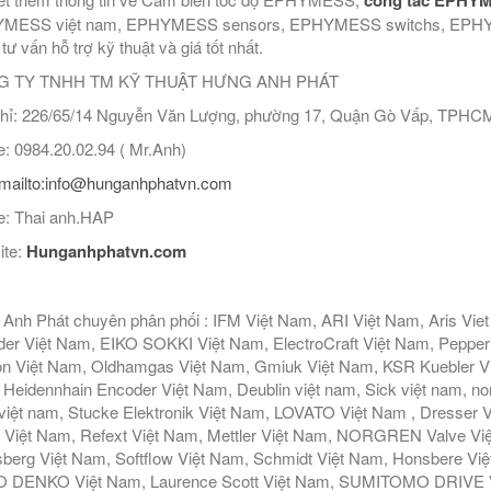
MESS việt nam, EPHYMESS sensors, EPHYMESS switchs, EPHYME
 tư vấn hỗ trợ kỹ thuật và giá tốt nhất.
 TY TNHH TM KỸ THUẬT HƯNG ANH PHÁT
hỉ: 226/65/14 Nguyễn Văn Lượng, phường 17, Quận Gò Vấp, TPHC
: 0984.20.02.94 ( Mr.Anh)
mailto:info@hunganhphatvn.com
: Thai anh.HAP
ite:
Hunganhphatvn.com
Anh Phát chuyên phân phối : IFM Việt Nam, ARI Việt Nam, Aris Vie
er Việt Nam, EIKO SOKKI Việt Nam, ElectroCraft Việt Nam, Pepperl
n Việt Nam, Oldhamgas Việt Nam, Gmiuk Việt Nam, KSR Kuebler Việt
Heidennhain Encoder Việt Nam, Deublin việt nam, Sick việt nam, nor
iệt nam, Stucke Elektronik Việt Nam, LOVATO Việt Nam , Dresser V
 Việt Nam, Refext Việt Nam, Mettler Việt Nam, NORGREN Valve Vi
berg Việt Nam, Softflow Việt Nam, Schmidt Việt Nam, Honsbere Vi
 DENKO Việt Nam, Laurence Scott Việt Nam, SUMITOMO DRIVE Việ