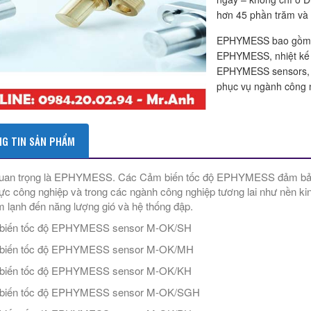
hơn 45 phần trăm và t
EPHYMESS bao gồm
EPHYMESS, nhiệt kế 
EPHYMESS sensors
phục vụ ngành công 
G TIN SẢN PHẨM
uan trọng là EPHYMESS. Các Cảm biến tốc độ EPHYMESS đảm bảo c
vực công nghiệp và trong các ngành công nghiệp tương lai như nền kin
m lạnh đến năng lượng gió và hệ thống đập.
biến tốc độ EPHYMESS sensor M-OK/SH
biến tốc độ EPHYMESS sensor M-OK/MH
biến tốc độ EPHYMESS sensor M-OK/KH
biến tốc độ EPHYMESS sensor M-OK/SGH