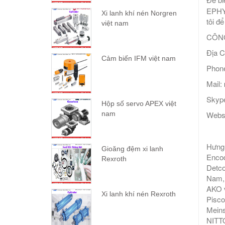
EPHY
Xi lanh khí nén Norgren
tôi để
việt nam
CÔNG
Địa C
Cảm biến IFM việt nam
Phone
Mail:
Skype
Hộp số servo APEX việt
Webs
nam
Hưng 
Gioăng đệm xi lanh
Encod
Rexroth
Detco
Nam, 
AKO v
Xi lanh khí nén Rexroth
Pisco
Meins
NITTO