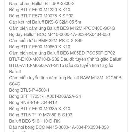
Nam châm Balluff BTL6-A-3800-2
Bóng BTL7-E500-M1220-K-K10
Bóng BTL7-E570-M0075-K-SR32
Cáp kết nối Balluff BKS-S 32M-05 5m
Cảm biến cảm ứng Balluff BES M12MI-POC40B-S04G
Bộ dây Balluff BCC M415-0000-1A-003-PX0434-050
Cảm biến từ bi BMF 32M-PS-C-2-S49
Bóng BTL7-E500-M0650-K-K10
Cảm biến cảm ứng Balluff BES M05ED-PSC50F-EP02
BTL7-E100-M0710-B-S32 Đầu dò tuyến tính từ giảo Balluff
BTL6-A110-M0500-A1-S115 Đầu dò tuyến tính từ giảo
Balluff
Cảm biến tuyến tính cảm ứng Balluff BAW M18MI-ICC50B-
S04G
Bóng BTL5-P-4500-1
Bóng BFF T7031-HA001-D06A2A-S4
Bóng BNS-819-D04-R12
Bóng BTL7-E500-M0385-K-K10
Bóng BTL5-T110-M2850-B-S103
Balluff BES 516-110-D-RK
Đầu nối bóng BCC M415-0000-1A-004-PX0334-030