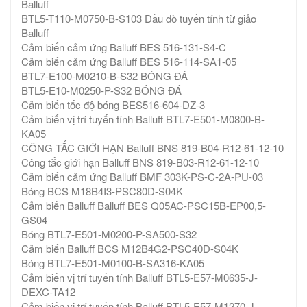
Balluff
BTL5-T110-M0750-B-S103 Đầu dò tuyến tính từ giảo
Balluff
Cảm biến cảm ứng Balluff BES 516-131-S4-C
Cảm biến cảm ứng Balluff BES 516-114-SA1-05
BTL7-E100-M0210-B-S32 BÓNG ĐÁ
BTL5-E10-M0250-P-S32 BÓNG ĐÁ
Cảm biến tốc độ bóng BES516-604-DZ-3
Cảm biến vị trí tuyến tính Balluff BTL7-E501-M0800-B-
KA05
CÔNG TẮC GIỚI HẠN Balluff BNS 819-B04-R12-61-12-10
Công tắc giới hạn Balluff BNS 819-B03-R12-61-12-10
Cảm biến cảm ứng Balluff BMF 303K-PS-C-2A-PU-03
Bóng BCS M18B4I3-PSC80D-S04K
Cảm biến Balluff Balluff BES Q05AC-PSC15B-EP00,5-
GS04
Bóng BTL7-E501-M0200-P-SA500-S32
Cảm biến Balluff BCS M12B4G2-PSC40D-S04K
Bóng BTL7-E501-M0100-B-SA316-KA05
Cảm biến vị trí tuyến tính Balluff BTL5-E57-M0635-J-
DEXC-TA12
Cảm biến vị trí tuyến tính Balluff BTL5-E57-M1270-J-