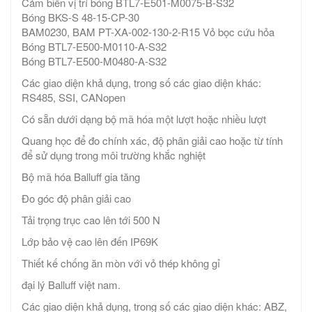
Cảm biến vị trí bóng BTL7-E501-M0075-B-S32
Bóng BKS-S 48-15-CP-30
BAM0230, BAM PT-XA-002-130-2-R15 Vỏ bọc cứu hỏa
Bóng BTL7-E500-M0110-A-S32
Bóng BTL7-E500-M0480-A-S32
Các giao diện khả dụng, trong số các giao diện khác:
RS485, SSI, CANopen
Có sẵn dưới dạng bộ mã hóa một lượt hoặc nhiều lượt
Quang học để đo chính xác, độ phân giải cao hoặc từ tính
để sử dụng trong môi trường khắc nghiệt
Bộ mã hóa Balluff gia tăng
Đo góc độ phân giải cao
Tải trọng trục cao lên tới 500 N
Lớp bảo vệ cao lên đến IP69K
Thiết kế chống ăn mòn với vỏ thép không gỉ
đại lý Balluff việt nam.
Các giao diện khả dụng, trong số các giao diện khác: ABZ,