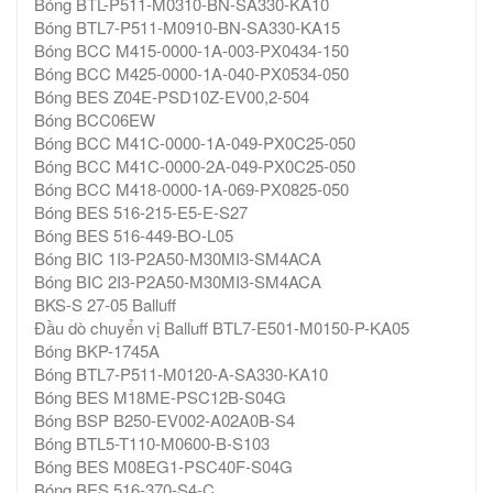
Bóng BTL-P511-M0310-BN-SA330-KA10
Bóng BTL7-P511-M0910-BN-SA330-KA15
Bóng BCC M415-0000-1A-003-PX0434-150
Bóng BCC M425-0000-1A-040-PX0534-050
Bóng BES Z04E-PSD10Z-EV00,2-504
Bóng BCC06EW
Bóng BCC M41C-0000-1A-049-PX0C25-050
Bóng BCC M41C-0000-2A-049-PX0C25-050
Bóng BCC M418-0000-1A-069-PX0825-050
Bóng BES 516-215-E5-E-S27
Bóng BES 516-449-BO-L05
Bóng BIC 1I3-P2A50-M30MI3-SM4ACA
Bóng BIC 2I3-P2A50-M30MI3-SM4ACA
BKS-S 27-05 Balluff
Đầu dò chuyển vị Balluff BTL7-E501-M0150-P-KA05
Bóng BKP-1745A
Bóng BTL7-P511-M0120-A-SA330-KA10
Bóng BES M18ME-PSC12B-S04G
Bóng BSP B250-EV002-A02A0B-S4
Bóng BTL5-T110-M0600-B-S103
Bóng BES M08EG1-PSC40F-S04G
Bóng BES 516-370-S4-C