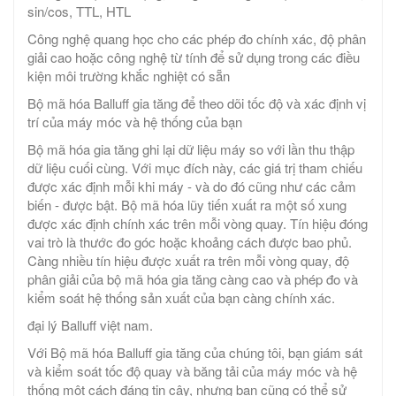
sin/cos, TTL, HTL
Công nghệ quang học cho các phép đo chính xác, độ phân
giải cao hoặc công nghệ từ tính để sử dụng trong các điều
kiện môi trường khắc nghiệt có sẵn
Bộ mã hóa Balluff gia tăng để theo dõi tốc độ và xác định vị
trí của máy móc và hệ thống của bạn
Bộ mã hóa gia tăng ghi lại dữ liệu máy so với lần thu thập
dữ liệu cuối cùng. Với mục đích này, các giá trị tham chiếu
được xác định mỗi khi máy - và do đó cũng như các cảm
biến - được bật. Bộ mã hóa lũy tiến xuất ra một số xung
được xác định chính xác trên mỗi vòng quay. Tín hiệu đóng
vai trò là thước đo góc hoặc khoảng cách được bao phủ.
Càng nhiều tín hiệu được xuất ra trên mỗi vòng quay, độ
phân giải của bộ mã hóa gia tăng càng cao và phép đo và
kiểm soát hệ thống sản xuất của bạn càng chính xác.
đại lý Balluff việt nam.
Với Bộ mã hóa Balluff gia tăng của chúng tôi, bạn giám sát
và kiểm soát tốc độ quay và băng tải của máy móc và hệ
thống một cách đáng tin cậy, nhưng bạn cũng có thể sử