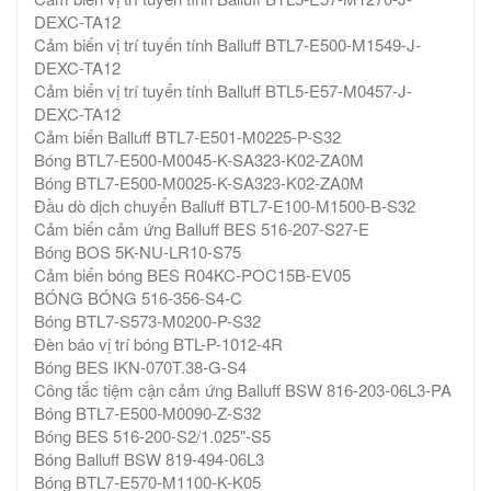
DEXC-TA12
Cảm biến vị trí tuyến tính Balluff BTL7-E500-M1549-J-
DEXC-TA12
Cảm biến vị trí tuyến tính Balluff BTL5-E57-M0457-J-
DEXC-TA12
Cảm biến Balluff BTL7-E501-M0225-P-S32
Bóng BTL7-E500-M0045-K-SA323-K02-ZA0M
Bóng BTL7-E500-M0025-K-SA323-K02-ZA0M
Đầu dò dịch chuyển Balluff BTL7-E100-M1500-B-S32
Cảm biến cảm ứng Balluff BES 516-207-S27-E
Bóng BOS 5K-NU-LR10-S75
Cảm biến bóng BES R04KC-POC15B-EV05
BÓNG BÓNG 516-356-S4-C
Bóng BTL7-S573-M0200-P-S32
Đèn báo vị trí bóng BTL-P-1012-4R
Bóng BES IKN-070T.38-G-S4
Công tắc tiệm cận cảm ứng Balluff BSW 816-203-06L3-PA
Bóng BTL7-E500-M0090-Z-S32
Bóng BES 516-200-S2/1.025"-S5
Bóng Balluff BSW 819-494-06L3
Bóng BTL7-E570-M1100-K-K05