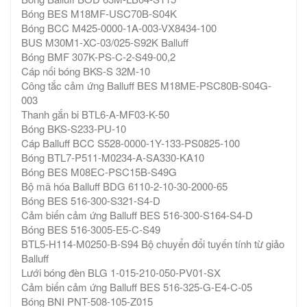
Bóng BES M18MF-USC70B-S04K
Bóng BCC M425-0000-1A-003-VX8434-100
BUS M30M1-XC-03/025-S92K Balluff
Bóng BMF 307K-PS-C-2-S49-00,2
Cáp nối bóng BKS-S 32M-10
Công tắc cảm ứng Balluff BES M18ME-PSC80B-S04G-
003
Thanh gắn bi BTL6-A-MF03-K-50
Bóng BKS-S233-PU-10
Cáp Balluff BCC S528-0000-1Y-133-PS0825-100
Bóng BTL7-P511-M0234-A-SA330-KA10
Bóng BES M08EC-PSC15B-S49G
Bộ mã hóa Balluff BDG 6110-2-10-30-2000-65
Bóng BES 516-300-S321-S4-D
Cảm biến cảm ứng Balluff BES 516-300-S164-S4-D
Bóng BES 516-3005-E5-C-S49
BTL5-H114-M0250-B-S94 Bộ chuyển đổi tuyến tính từ giảo
Balluff
Lưới bóng đèn BLG 1-015-210-050-PV01-SX
Cảm biến cảm ứng Balluff BES 516-325-G-E4-C-05
Bóng BNI PNT-508-105-Z015