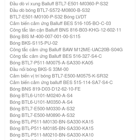
Đầu dò vi xung Balluff BTL7-E501-M0360-P-S32
Đầu dò bóng BTL7-S572-M0800-B-S32
BTL7-E501-M0100-P-S32 Bóng LVDT
Cảm biến cảm ứng Balluff BES 516-105-BO-C-03
Công tắc lân cận Balluff BNS 816-B03-KHG-12-602-11
Bóng BIS M-400-007-001-00-S115
Bóng BKS-S115-PU-02
Công tắc cảm ứng Balluff BAW M12ME-UAC20B-S04G
Công tắc cảm ứng Balluff BES 516-327-S4-C
Bóng BTL7-P511-M0075-A-SA330-KA05
Đầu nối bóng BKS-S 33M-00
Cảm biến vị trí bóng BTL7-E500-M0575-K-SR32
Cảm biến cảm ứng balluff BES 515-114-SA7-S4-C
Bóng BNS 819-D03-D12-62-10-FE
Bóng BTL6-U101-M0240-A-S4
Bóng BTL6-U101-M0350-A-S4
Bóng BTL7-E500-M0330-A-S32
Bóng BTL7-E500-M0890-A-S32
Bóng BTL-P511-M0130-BN-SA330-KA15
Bóng BTL-P511-M0185-BN-SA330-KA15
Bóng BTL-P511-M0210-BN-SA330-KA10