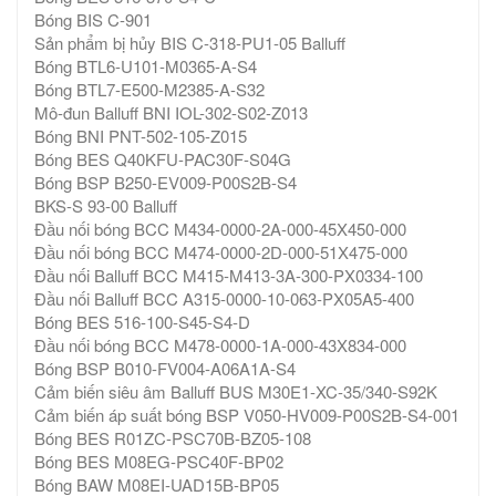
Bóng BIS C-901
Sản phẩm bị hủy BIS C-318-PU1-05 Balluff
Bóng BTL6-U101-M0365-A-S4
Bóng BTL7-E500-M2385-A-S32
Mô-đun Balluff BNI IOL-302-S02-Z013
Bóng BNI PNT-502-105-Z015
Bóng BES Q40KFU-PAC30F-S04G
Bóng BSP B250-EV009-P00S2B-S4
BKS-S 93-00 Balluff
Đầu nối bóng BCC M434-0000-2A-000-45X450-000
Đầu nối bóng BCC M474-0000-2D-000-51X475-000
Đầu nối Balluff BCC M415-M413-3A-300-PX0334-100
Đầu nối Balluff BCC A315-0000-10-063-PX05A5-400
Bóng BES 516-100-S45-S4-D
Đầu nối bóng BCC M478-0000-1A-000-43X834-000
Bóng BSP B010-FV004-A06A1A-S4
Cảm biến siêu âm Balluff BUS M30E1-XC-35/340-S92K
Cảm biến áp suất bóng BSP V050-HV009-P00S2B-S4-001
Bóng BES R01ZC-PSC70B-BZ05-108
Bóng BES M08EG-PSC40F-BP02
Bóng BAW M08EI-UAD15B-BP05