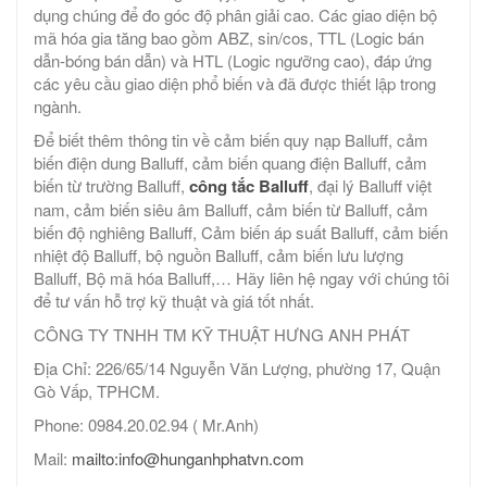
dụng chúng để đo góc độ phân giải cao. Các giao diện bộ
mã hóa gia tăng bao gồm ABZ, sin/cos, TTL (Logic bán
dẫn-bóng bán dẫn) và HTL (Logic ngưỡng cao), đáp ứng
các yêu cầu giao diện phổ biến và đã được thiết lập trong
ngành.
Để biết thêm thông tin về cảm biến quy nạp Balluff, cảm
biến điện dung Balluff, cảm biến quang điện Balluff, cảm
biến từ trường Balluff,
công tắc Balluff
, đại lý Balluff việt
nam, cảm biến siêu âm Balluff, cảm biến từ Balluff, cảm
biến độ nghiêng Balluff, Cảm biến áp suất Balluff, cảm biến
nhiệt độ Balluff, bộ nguồn Balluff, cảm biến lưu lượng
Balluff, Bộ mã hóa Balluff,… Hãy liên hệ ngay với chúng tôi
để tư vấn hỗ trợ kỹ thuật và giá tốt nhất.
CÔNG TY TNHH TM KỸ THUẬT HƯNG ANH PHÁT
Địa Chỉ: 226/65/14 Nguyễn Văn Lượng, phường 17, Quận
Gò Vấp, TPHCM.
Phone: 0984.20.02.94 ( Mr.Anh)
Mail:
mailto:info@hunganhphatvn.com