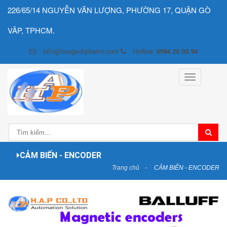
226/65/14 NGUYỄN VĂN LƯỢNG, PHƯỜNG 17, QUẬN GÒ
VÂP, TPHCM.
info@hunganhphatvn.com
Hotline:
0984.20.02.94
Toggle
navigation
CẢM BIẾN - ENCODER
Trang chủ
CẢM BIẾN - ENCODER