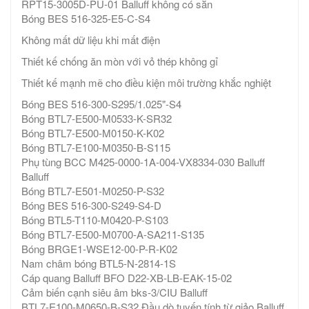
RPT15-3005D-PU-01 Balluff không có sẵn
Bóng BES 516-325-E5-C-S4
Không mất dữ liệu khi mất điện
Thiết kế chống ăn mòn với vỏ thép không gỉ
Thiết kế mạnh mẽ cho điều kiện môi trường khắc nghiệt
Bóng BES 516-300-S295/1.025"-S4
Bóng BTL7-E500-M0533-K-SR32
Bóng BTL7-E500-M0150-K-K02
Bóng BTL7-E100-M0350-B-S115
Phụ tùng BCC M425-0000-1A-004-VX8334-030 Balluff
Balluff
Bóng BTL7-E501-M0250-P-S32
Bóng BES 516-300-S249-S4-D
Bóng BTL5-T110-M0420-P-S103
Bóng BTL7-E500-M0700-A-SA211-S135
Bóng BRGE1-WSE12-00-P-R-K02
Nam châm bóng BTL5-N-2814-1S
Cáp quang Balluff BFO D22-XB-LB-EAK-15-02
Cảm biến cạnh siêu âm bks-3/CIU Balluff
BTL7-E100-M0650-B-S32 Đầu dò tuyến tính từ giảo Balluff