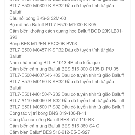
BTL7-E500-M0300-K-SR32 Đầu dò tuyến tính từ giảo
Balluff
Đầu nối bóng BKS-S 32M-60
Bộ mã hóa Balluff BTL7-E570-M1000-K-K05
Cảm biến khoảng cách quang học Balluff BOD 23K-LB01-
S92
Bóng BES M12EN-PSC20B-BV03
BTL7-E500-M0457-K-SR32 Đầu dò tuyến tính từ giảo
Balluff
Nam châm bóng BTL-P-1013-4R cho kiểu que
Cảm biến cảm ứng Balluff BES 516-300-S135-D-PU-05
BTL7-E500-M0075-K-K02 Đầu dò tuyến tính từ giảo Balluff
BTL7-E570-M0150-K-SR32 Đầu dò tuyến tính từ giảo
Balluff
BTL7-E501-M0150-P-S32 Đầu dò tuyến tính từ giảo Balluff
BTL7-A110-M0050-B-S32 Đầu dò tuyến tính từ giảo Balluff
BTL7-E501-M0500-P-S32 Đầu dò tuyến tính từ giảo Balluff
Công tắc vị trí bóng BNS 819-100-R-11
Công tắc cảm ứng Balluff BES 517-110-RK
Cảm biến cảm ứng Balluff BES 516-360-S4-C
Cảm biến Balluff BES 516-212-E5-E-S27