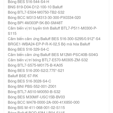
Bóng BES 516-544-S4-H
BNS 819-D04-D12-100-10 Balluff
Bóng BTL7-E504-M0750-TB2-S32
Bóng BCC M313-M313-30-300-PX0334-020
Bóng BPI 4M303P-5K-B0-SM48T
Cảm biến vị trí tuyến tính Balluff BTL7-P511-M0300-P-
S115
Cảm biến cảm ứng Balluff BES 516-300-S295/0.912"-S4
BRGE1-WBA24-EP-P-R-K-02,5 Bộ mã hóa Balluff
Bóng BES 516-329-S4-C
Cảm biến cảm ứng Balluff BES M12MI-PSC40B-S04G
Cảm biến vị trí bóng BTL7-E570-M0305-ZM-S32
Bóng BTL7-S575-M0175-B-KA05
Bóng BES 516-200-S2/2.775"-S21
Balluff BSE 67-RK
Bóng BES 516-3028-S4-C
Bóng BNI PBS-552-001-Z001
Bóng BTL7-A510-M0050-B-S32
Bóng BES M30MF-USC15B-BV03
Bóng BCC M478-0000-2A-000-41X850-000
Bóng BIS M-411-068-001-02-S115
Bóng Balluff BOD 63M-LB04-S115