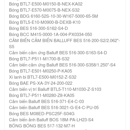
Bóng BTL7-E500-M0150-B-NEX-KA02
Bóng BTL7-E570-M0075-B-NEX-S32
Bóng BDG 6160-52S-10-30-W167-5000-65-5M
Bóng BTL5-E10-M0900-B-DEXB-K10
Bóng BES 516-300-S162-S4-D
Bóng BCC M415-0000-1A-004-PX0334-050
CẢM BIẾN CẢM BIẾN BALLUFF BES 516-200-S2/2.062"-
S5
Cảm biến cảm ứng Balluff BES 516-300-S163-S4-D
Bóng BTL7-P511-M1700-B-S32
Cảm biến cảm ứng Balluff BES 516-300-S358/1.250"-S4
Bóng BTL7-E501-M0250-P-KA05
Xi lanh bi BTL7-E500-M0152-Z-S32
Bóng BAE PS-XA-3Y-24-200-022
Cảm biến vị trí Balluff BTL5-T110-M1030-Z-S103
Bóng BTL7-P511-M0280-Z8-KA05
Cảm biến Balluff BES 516-371-E4-C-03
Cảm biến Balluff BES 516-3021-G-E4-C-PU-05
Bóng BES M08ED-PSC25F-S04G
Cảm biến ảnh Balluff BOS 18M-PA-LH23-S4
BÓNG BÓNG BES 517-132-M7-H