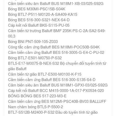
Cảm biến siêu âm Balluff BUS M18M1-XB-03/025-S92G
Bóng BES M30MI-PSC15B-S04K
Bóng BTL7-P511-M0120-A-SA409-KA15
Bóng BES 516-300-S321-NEX-S4-D
Cáp kết nối Balluff BKS-S115-PU-05
Cảm biến từ trường Balluff BMF 235K-PS-C-2A-SA2-S49-
00,3
Bóng BNI PNT-509-105-Z033
Công tắc cảm ứng Balluff BES M18MI-POC50B-S04K
Cảm biến cảm ứng Balluff BES 516-3005-G-E4-C-PU-02
Bóng BTL7-E501-M0750-P-S32
BTL5-E17-M0075-B-NEX-S32 Bộ chuyển đổi tuyến tính từ
giảo Balluff
Cảm biến từ giảo BTL7-E500-M0100-K-F15
Cảm biến cảm ứng Balluff BES 516-300-S135-S4-D
Cảm biến siêu âm Balluff BUS M18M1-GPXI-03/025-S92G
Cáp kết nối Balluff BCC M415-0000-1A-017-PX0534-020
BÓNG BÓNG BES 517-223-M3-E
Cảm biến cảm ứng BES M12MI-PSC40B-BV03 BALLUFF
Nam châm bóng BTL5-P-5500-2
BTL7-S512B-M2400-P-S32 Đầu dò tuyến tính từ giảo