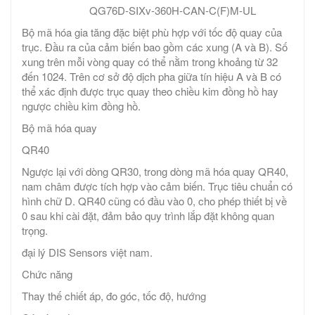
QG76D-SIXv-360H-CAN-C(F)M-UL
Bộ mã hóa gia tăng đặc biệt phù hợp với tốc độ quay của
trục. Đầu ra của cảm biến bao gồm các xung (A và B). Số
xung trên mỗi vòng quay có thể nằm trong khoảng từ 32
đến 1024. Trên cơ sở độ dịch pha giữa tín hiệu A và B có
thể xác định được trục quay theo chiều kim đồng hồ hay
ngược chiều kim đồng hồ.
Bộ mã hóa quay
QR40
Ngược lại với dòng QR30, trong dòng mã hóa quay QR40,
nam châm được tích hợp vào cảm biến. Trục tiêu chuẩn có
hình chữ D. QR40 cũng có đầu vào 0, cho phép thiết bị về
0 sau khi cài đặt, đảm bảo quy trình lắp đặt không quan
trọng.
đại lý DIS Sensors việt nam.
Chức năng
Thay thế chiết áp, đo góc, tốc độ, hướng