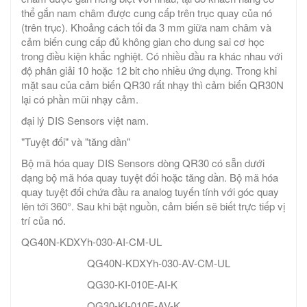
thể gắn nam châm được cung cấp trên trục quay của nó
(trên trục). Khoảng cách tối đa 3 mm giữa nam châm và
cảm biến cung cấp đủ không gian cho dung sai cơ học
trong điều kiện khắc nghiệt. Có nhiều đầu ra khác nhau với
độ phân giải 10 hoặc 12 bit cho nhiều ứng dụng. Trong khi
mặt sau của cảm biến QR30 rất nhạy thì cảm biến QR30N
lại có phần mũi nhạy cảm.
đại lý DIS Sensors việt nam.
"Tuyệt đối" và "tăng dần"
Bộ mã hóa quay DIS Sensors dòng QR30 có sẵn dưới
dạng bộ mã hóa quay tuyệt đối hoặc tăng dần. Bộ mã hóa
quay tuyệt đối chứa đầu ra analog tuyến tính với góc quay
lên tới 360°. Sau khi bật nguồn, cảm biến sẽ biết trực tiếp vị
trí của nó.
QG40N-KDXYh-030-AI-CM-UL
QG40N-KDXYh-030-AV-CM-UL
QG30-KI-010E-AI-K
QG30-KI-010E-AV-K