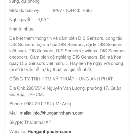
xung, dự phòng
Mức độ bảo vệ: IP67 - (QR40: IP66)
Nghị quyết: 0,09 °
Nhà ở: nhựa.
Để biết thêm thông tin về cảm biến DIS Sensors, công tắc
DIS Sensors, bộ mã hóa DIS Sensors, đại lý DIS Sensors
việt nam, DIS Sensors, DIS Sensors switchs, DIS Sensors
encoders, Cảm biến độ nghiêng DIS Sensors, Bộ mã hóa
quay DIS Sensors việt nam,… Hãy liên hệ ngay với chúng
tôi để tư vấn hỗ trợ kỹ thuật và giá tốt nhất.
CÔNG TY TNHH TM KỸ THUẬT HƯNG ANH PHÁT
Địa Chỉ: 226/65/14 Nguyễn Văn Lượng, phường 17, Quận
Gò Vấp, TPHCM.
Phone: 0984.20.02.94 ( Mr.Anh)
Mail:
mailto:info@hunganhphatvn.com
Skype: Thai anh.HAP
Website:
Hunganhphatvn.com