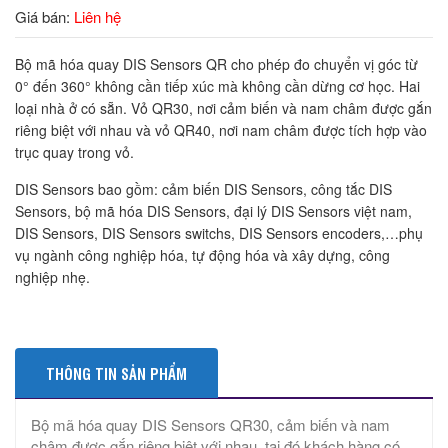
Giá bán:
Liên hệ
Bộ mã hóa quay DIS Sensors QR cho phép đo chuyển vị góc từ
0° đến 360° không cần tiếp xúc mà không cần dừng cơ học. Hai
loại nhà ở có sẵn. Vỏ QR30, nơi cảm biến và nam châm được gắn
riêng biệt với nhau và vỏ QR40, nơi nam châm được tích hợp vào
trục quay trong vỏ.
DIS Sensors bao gồm: cảm biến DIS Sensors, công tắc DIS
Sensors, bộ mã hóa DIS Sensors, đại lý DIS Sensors việt nam,
DIS Sensors, DIS Sensors switchs, DIS Sensors encoders,…phụ
vụ ngành công nghiệp hóa, tự động hóa và xây dựng, công
nghiệp nhẹ.
THÔNG TIN SẢN PHẨM
Bộ mã hóa quay DIS Sensors QR30, cảm biến và nam
châm được gắn riêng biệt với nhau, tại đó khách hàng có