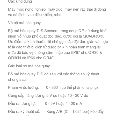
Các ứng dụng
Máy móc nông nghiệp, máy xúc, máy nén rác thải di động
và cố định, van điều khiển, robot
Vỏ bộ mã hóa quay
Bộ mã hóa quay DIS Sensors trong dòng QR sử dụng khái
niệm vỏ nhựa phổ quát độc đáo, được gọi là QUADRO®.
Ưu điểm là kích thước rất nhỏ gọn, lắp đặt đơn giản và thực
tế là các thiết bị điện tử được bịt kín hoàn toàn mang lại
mức độ bảo vệ chống xâm nhập cao (IP67 cho QR30 &
QR30N và IP66 cho QR40).
Các loại bộ mã hóa quay
Bộ mã hóa quay DIS có sẵn với các thông số kỹ thuật
chung sau:
Phạm vi đo lường: 0 - 360° (có thể phân chia phụ)
Cung cấp năng lượng: 5 V dc hoặc 10 - 30 V dc
Đầu ra tương tự: 0 - 5V hoặc 4 - 20 mA
Đầu ra kỹ thuật số: Xung A/B (31 - 1.024 ppr) kéo đẩy,