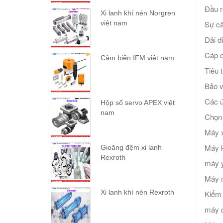
Đầu r
Xi lanh khí nén Norgren
Sự câ
việt nam
Dải đ
Cáp c
Cảm biến IFM việt nam
Tiêu 
Bảo v
Các 
Hộp số servo APEX việt
nam
Chọn 
Máy x
Máy k
Gioăng đệm xi lanh
Rexroth
máy y
Máy m
Xi lanh khí nén Rexroth
Kiểm 
máy 