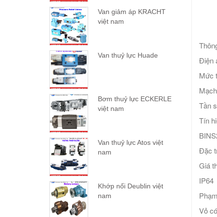
Van giảm áp KRACHT
việt nam
Thông
Van thuỷ lực Huade
Điện 
Mức t
Mạch 
Bơm thuỷ lực ECKERLE
Tần s
việt nam
Tín hi
BINS2
Van thuỷ lực Atos việt
Đặc t
nam
Giá t
IP64
Khớp nối Deublin việt
Phạm 
nam
Vỏ có