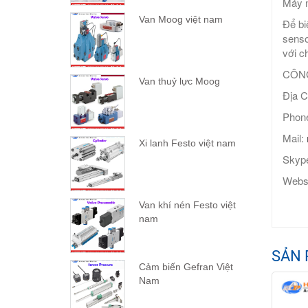
Máy n
Van Moog việt nam
Để bi
senso
với ch
CÔNG
Van thuỷ lực Moog
Địa C
Phone
Mail:
Xi lanh Festo việt nam
Sky
Webs
Van khí nén Festo việt
nam
SẢN 
Cảm biến Gefran Việt
Nam