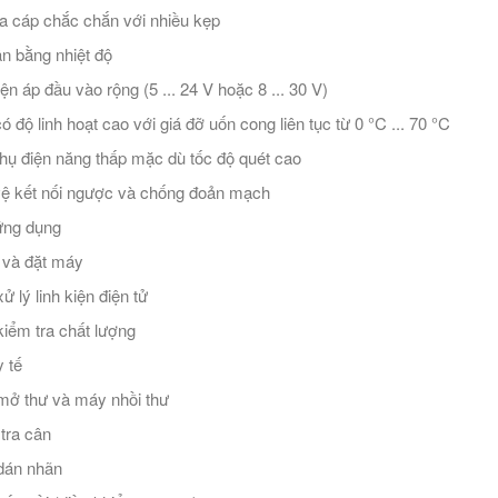
a cáp chắc chắn với nhiều kẹp
n bằng nhiệt độ
iện áp đầu vào rộng (5 ... 24 V hoặc 8 ... 30 V)
ó độ linh hoạt cao với giá đỡ uốn cong liên tục từ 0 °C ... 70 °C
thụ điện năng thấp mặc dù tốc độ quét cao
ệ kết nối ngược và chống đoản mạch
ứng dụng
và đặt máy
ử lý linh kiện điện tử
iểm tra chất lượng
 tế
ở thư và máy nhồi thư
tra cân
dán nhãn