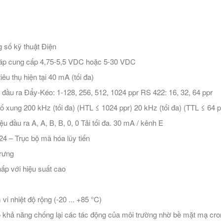
 số kỹ thuật Điện
áp cung cấp 4,75-5,5 VDC hoặc 5-30 VDC
iêu thụ hiện tại 40 mA (tối đa)
đầu ra Đẩy-Kéo: 1-128, 256, 512, 1024 ppr RS 422: 16, 32, 64 ppr
ố xung 200 kHz (tối đa) (HTL ≤ 1024 ppr) 20 kHz (tối đa) (TTL ≤ 64 p
ệu đầu ra A, A, B, B, 0, 0 Tải tối đa. 30 mA / kênh E
4 – Trục bộ mã hóa lũy tiến
rưng
hấp với hiệu suất cao
vi nhiệt độ rộng (-20 ... +85 °C)
 khả năng chống lại các tác động của môi trường nhờ bề mặt mạ cr