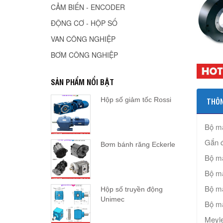
CẢM BIẾN - ENCODER
ĐỘNG CƠ - HỘP SỐ
VAN CÔNG NGHIỆP
BƠM CÔNG NGHIỆP
SẢN PHẨM NỔI BẬT
Hộp số giảm tốc Rossi
THÔN
Bộ mã
Gắn đ
Bơm bánh răng Eckerle
Bộ mã
Bộ mã
Bộ mã
Hộp số truyền động
Unimec
Bộ mã
Meyle