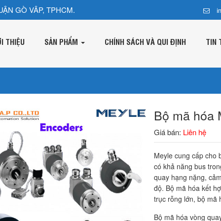
UẬN GÒ VÂP, TPHCM.
i
ỚI THIỆU
SẢN PHẨM
CHÍNH SÁCH VÀ QUI ĐỊNH
TIN 
Bộ mã hóa 
Giá bán:
Liên hệ
Meyle cung cấp cho b
có khả năng bus tron
quay hạng nặng, cảm 
độ. Bộ mã hóa kết hợ
trục rỗng lớn, bộ mã
Bộ mã hóa vòng quay 