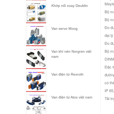
Meyle
Khớp nối xoay Deublin
Bộ mã
Bộ mã
Đo đư
Van servo Moog
đại l
Đo đư
Bộ mã
Van khí nén Norgren việt
nam
DINMS
Đặc t
đường
Van điện từ Rexroth
có th
IP 65
Van điện từ Atos việt nam
Tải t