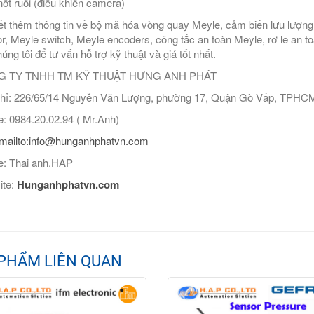
ốt ruồi (điều khiển camera)
ết thêm thông tin về bộ mã hóa vòng quay Meyle, cảm biến lưu lượng 
r, Meyle switch, Meyle encoders, công tắc an toàn Meyle, rơ le an 
úng tôi để tư vấn hỗ trợ kỹ thuật và giá tốt nhất.
 TY TNHH TM KỸ THUẬT HƯNG ANH PHÁT
hỉ: 226/65/14 Nguyễn Văn Lượng, phường 17, Quận Gò Vấp, TPHC
: 0984.20.02.94 ( Mr.Anh)
mailto:info@hunganhphatvn.com
pe: Thai anh.HAP
ite:
Hunganhphatvn.com
PHẨM LIÊN QUAN