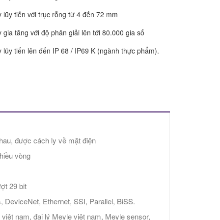
lũy tiến với trục rỗng từ 4 đến 72 mm
ia tăng với độ phân giải lên tới 80.000 gia số
lũy tiến lên đến IP 68 / IP69 K (ngành thực phẩm).
hau, được cách ly về mặt điện
hiều vòng
ợt 29 bit
 DeviceNet, Ethernet, SSI, Parallel, BiSS.
việt nam, đại lý Meyle việt nam, Meyle sensor,