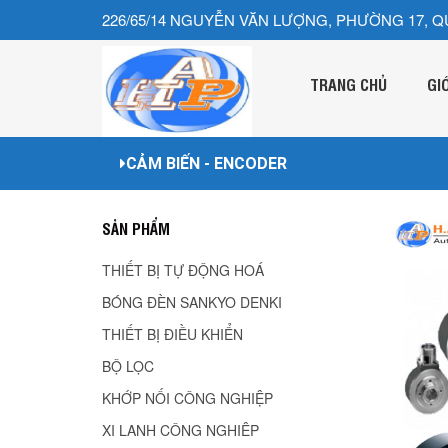
226/65/14 NGUYỄN VĂN LƯỢNG, PHƯỜNG 17, Q
TRANG CHỦ
GI
CẢM BIẾN - ENCODER
SẢN PHẨM
THIẾT BỊ TỰ ĐỘNG HOÁ
BÓNG ĐÈN SANKYO DENKI
THIẾT BỊ ĐIỀU KHIỂN
BỘ LỌC
KHỚP NỐI CÔNG NGHIỆP
XI LANH CÔNG NGHIÊP