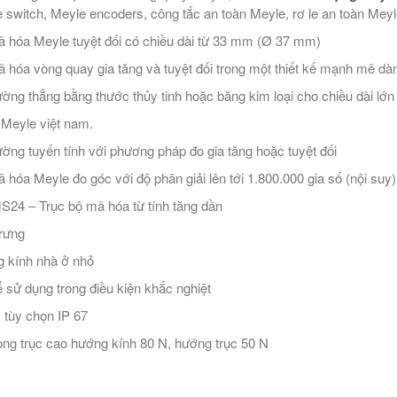
 switch, Meyle encoders, công tắc an toàn Meyle, rơ le an toàn Me
 hóa Meyle tuyệt đối có chiều dài từ 33 mm (Ø 37 mm)
 hóa vòng quay gia tăng và tuyệt đối trong một thiết kế mạnh mẽ dàn
ờng thẳng bằng thước thủy tinh hoặc băng kim loại cho chiều dài lớ
ý Meyle việt nam.
ờng tuyến tính với phương pháp đo gia tăng hoặc tuyệt đối
 hóa Meyle đo góc với độ phân giải lên tới 1.800.000 gia số (nội suy)
24 – Trục bộ mã hóa từ tính tăng dần
rưng
 kính nhà ở nhỏ
ể sử dụng trong điều kiện khắc nghiệt
, tùy chọn IP 67
rọng trục cao hướng kính 80 N, hướng trục 50 N