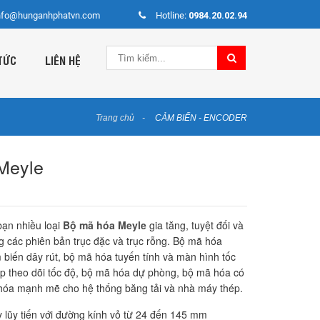
nfo@hunganhphatvn.com
Hotline:
0984.20.02.94
TỨC
LIÊN HỆ
Trang chủ
CẢM BIẾN - ENCODER
Meyle
ạn nhiều loại
Bộ mã hóa Meyle
gia tăng, tuyệt đối và
g các phiên bản trục đặc và trục rỗng. Bộ mã hóa
biến dây rút, bộ mã hóa tuyến tính và màn hình tốc
p theo dõi tốc độ, bộ mã hóa dự phòng, bộ mã hóa có
 hóa mạnh mẽ cho hệ thống băng tải và nhà máy thép.
lũy tiến với đường kính vỏ từ 24 đến 145 mm