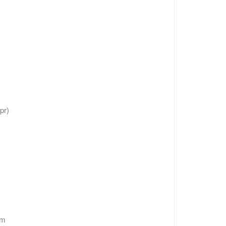
pr)
om