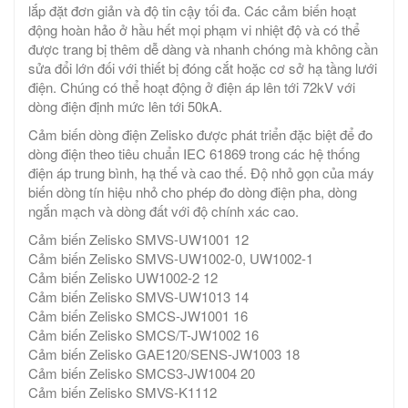
lắp đặt đơn giản và độ tin cậy tối đa. Các cảm biến hoạt
động hoàn hảo ở hầu hết mọi phạm vi nhiệt độ và có thể
được trang bị thêm dễ dàng và nhanh chóng mà không cần
sửa đổi lớn đối với thiết bị đóng cắt hoặc cơ sở hạ tầng lưới
điện. Chúng có thể hoạt động ở điện áp lên tới 72kV với
dòng điện định mức lên tới 50kA.
Cảm biến dòng điện Zelisko được phát triển đặc biệt để đo
dòng điện theo tiêu chuẩn IEC 61869 trong các hệ thống
điện áp trung bình, hạ thế và cao thế. Độ nhỏ gọn của máy
biến dòng tín hiệu nhỏ cho phép đo dòng điện pha, dòng
ngắn mạch và dòng đất với độ chính xác cao.
Cảm biến Zelisko SMVS-UW1001 12
Cảm biến Zelisko SMVS-UW1002-0, UW1002-1
Cảm biến Zelisko UW1002-2 12
Cảm biến Zelisko SMVS-UW1013 14
Cảm biến Zelisko SMCS-JW1001 16
Cảm biến Zelisko SMCS/T-JW1002 16
Cảm biến Zelisko GAE120/SENS-JW1003 18
Cảm biến Zelisko SMCS3-JW1004 20
Cảm biến Zelisko SMVS-K1112