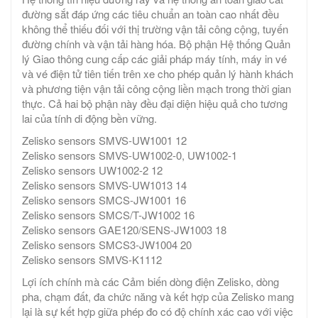
đường sắt đáp ứng các tiêu chuẩn an toàn cao nhất đều
không thể thiếu đối với thị trường vận tải công cộng, tuyến
đường chính và vận tải hàng hóa. Bộ phận Hệ thống Quản
lý Giao thông cung cấp các giải pháp máy tính, máy in vé
và vé điện tử tiên tiến trên xe cho phép quản lý hành khách
và phương tiện vận tải công cộng liền mạch trong thời gian
thực. Cả hai bộ phận này đều đại diện hiệu quả cho tương
lai của tính di động bền vững.
Zelisko sensors SMVS-UW1001 12
Zelisko sensors SMVS-UW1002-0, UW1002-1
Zelisko sensors UW1002-2 12
Zelisko sensors SMVS-UW1013 14
Zelisko sensors SMCS-JW1001 16
Zelisko sensors SMCS/T-JW1002 16
Zelisko sensors GAE120/SENS-JW1003 18
Zelisko sensors SMCS3-JW1004 20
Zelisko sensors SMVS-K1112
Lợi ích chính mà các Cảm biến dòng điện Zelisko, dòng
pha, chạm đất, đa chức năng và kết hợp của Zelisko mang
lại là sự kết hợp giữa phép đo có độ chính xác cao với việc