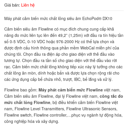
Giá bán:
Liên hệ
Máy phát cảm biến mức chất lỏng siêu âm EchoPod® DX10
Cảm biến siêu âm Flowline có mục đích chung cung cấp khả
năng đo mức liên tục lên đến 49,2” (1,25m) với đầu ra tín hiệu tần
số 0-5 VDC, 0-10 VDC hoặc 976-2000 Hz có thể lựa chọn và
được định cấu hình thông qua phần mềm WebCal miễn phí của
chúng tôi. Chọn đầu ra điện áp cho giao diện với thẻ đầu vào
tương tự. Chọn đầu ra tần số cho giao diện với thẻ đầu vào rời
rạc. Cảm biến mức chất lỏng không tiếp xúc này lý tưởng cho các
chất lỏng ăn mòn, dính hoặc bẩn và được lựa chọn rộng rãi cho
các ứng dụng cấp bể chứa nhỏ, trượt, IBC, bể lắng và xử lý.
Flowline bao gồm:
Máy phát cảm biến mức Flowline
việt nam,
Cảm biến siêu âm Flowline, đại lý Flowline việt nam,
công tắc đo
mức chất lỏng Flowline
, bộ điều khiển cảm biến Flowline việt
nam, Flowline Level Transmitters, Flowline Ultrasonic Sensors,
Flowline switch, Flowline controller,…phục vụ ngành tự động hóa,
công nghiệp hóa và xây dựng.