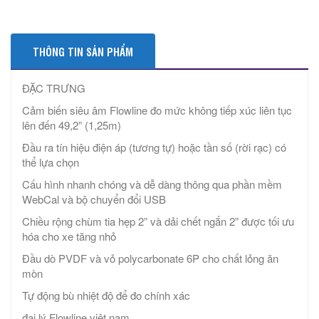
THÔNG TIN SẢN PHẨM
ĐẶC TRƯNG
Cảm biến siêu âm Flowline đo mức không tiếp xúc liên tục
lên đến 49,2” (1,25m)
Đầu ra tín hiệu điện áp (tương tự) hoặc tần số (rời rạc) có
thể lựa chọn
Cấu hình nhanh chóng và dễ dàng thông qua phần mềm
WebCal và bộ chuyển đổi USB
Chiều rộng chùm tia hẹp 2” và dải chết ngắn 2” được tối ưu
hóa cho xe tăng nhỏ
Đầu dò PVDF và vỏ polycarbonate 6P cho chất lỏng ăn
mòn
Tự động bù nhiệt độ để đo chính xác
đại lý Flowline việt nam.