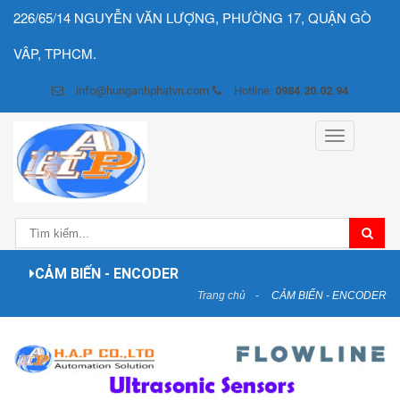
226/65/14 NGUYỄN VĂN LƯỢNG, PHƯỜNG 17, QUẬN GÒ
VÂP, TPHCM.
info@hunganhphatvn.com
Hotline:
0984.20.02.94
Toggle
navigation
CẢM BIẾN - ENCODER
Trang chủ
CẢM BIẾN - ENCODER