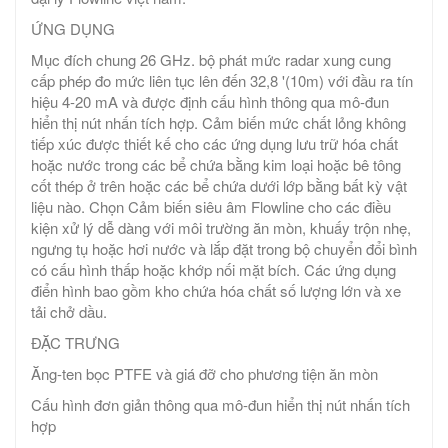
ỨNG DỤNG
Mục đích chung 26 GHz. bộ phát mức radar xung cung
cấp phép đo mức liên tục lên đến 32,8 '(10m) với đầu ra tín
hiệu 4-20 mA và được định cấu hình thông qua mô-đun
hiển thị nút nhấn tích hợp. Cảm biến mức chất lỏng không
tiếp xúc được thiết kế cho các ứng dụng lưu trữ hóa chất
hoặc nước trong các bể chứa bằng kim loại hoặc bê tông
cốt thép ở trên hoặc các bể chứa dưới lớp bằng bất kỳ vật
liệu nào. Chọn Cảm biến siêu âm Flowline cho các điều
kiện xử lý dễ dàng với môi trường ăn mòn, khuấy trộn nhẹ,
ngưng tụ hoặc hơi nước và lắp đặt trong bộ chuyển đổi bình
có cấu hình thấp hoặc khớp nối mặt bích. Các ứng dụng
điển hình bao gồm kho chứa hóa chất số lượng lớn và xe
tải chở dầu.
ĐẶC TRƯNG
Ăng-ten bọc PTFE và giá đỡ cho phương tiện ăn mòn
Cấu hình đơn giản thông qua mô-đun hiển thị nút nhấn tích
hợp