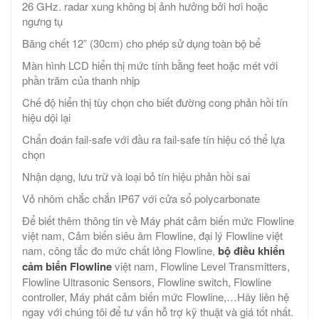
26 GHz. radar xung không bị ảnh hưởng bởi hơi hoặc
ngưng tụ
Băng chết 12” (30cm) cho phép sử dụng toàn bộ bể
Màn hình LCD hiển thị mức tính bằng feet hoặc mét với
phần trăm của thanh nhịp
Chế độ hiển thị tùy chọn cho biết đường cong phản hồi tín
hiệu dội lại
Chẩn đoán fail-safe với đầu ra fail-safe tín hiệu có thể lựa
chọn
Nhận dạng, lưu trữ và loại bỏ tín hiệu phản hồi sai
Vỏ nhôm chắc chắn IP67 với cửa sổ polycarbonate
Để biết thêm thông tin về Máy phát cảm biến mức Flowline
việt nam, Cảm biến siêu âm Flowline, đại lý Flowline việt
nam, công tắc đo mức chất lỏng Flowline,
bộ điều khiển
cảm biến Flowline
việt nam, Flowline Level Transmitters,
Flowline Ultrasonic Sensors, Flowline switch, Flowline
controller, Máy phát cảm biến mức Flowline,…Hãy liên hệ
ngay với chúng tôi để tư vấn hỗ trợ kỹ thuật và giá tốt nhất.