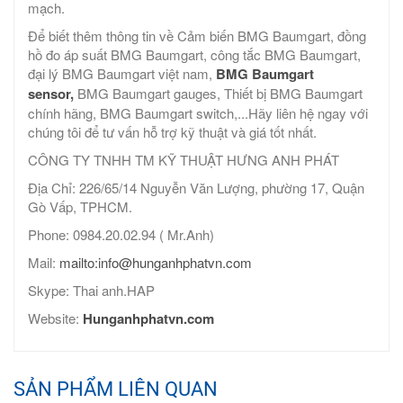
mạch.
Để biết thêm thông tin về Cảm biến BMG Baumgart, đồng
hồ đo áp suất BMG Baumgart, công tắc BMG Baumgart,
đại lý BMG Baumgart việt nam,
BMG Baumgart
sensor,
BMG Baumgart gauges, Thiết bị BMG Baumgart
chính hãng, BMG Baumgart switch,...Hãy liên hệ ngay với
chúng tôi để tư vấn hỗ trợ kỹ thuật và giá tốt nhất.
CÔNG TY TNHH TM KỸ THUẬT HƯNG ANH PHÁT
Địa Chỉ: 226/65/14 Nguyễn Văn Lượng, phường 17, Quận
Gò Vấp, TPHCM.
Phone: 0984.20.02.94 ( Mr.Anh)
Mail:
mailto:info@hunganhphatvn.com
Skype: Thai anh.HAP
Website:
Hunganhphatvn.com
SẢN PHẨM LIÊN QUAN