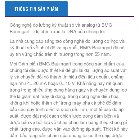
THÔNG TIN SẢN PHẨM
Công nghệ đo lường kỹ thuật số và analog từ BMG
Baumgart – độ chính xác là DNA của chúng tôi
Là nhà cung cấp sáng tạo công nghệ đo lường cơ học và
kỹ thuật số về nhiệt độ và áp suất, BMG Baumgart đã có
uy tín vững chắc trên thị trường trong hơn 55 năm.
Mọi Cảm biến BMG Baumgart trong dòng sản phẩm của
chúng tôi đều được thiết kế để ghi lại đại lượng áp suất vật
lý và chuyển đổi nó thành tín hiệu điện tiêu chuẩn, chẳng
hạn như 4...20 mA hoặc 0...10 V. Khả năng này rất quan
trọng trong nhiều ứng dụng hàng ngày và chuyên dụng, có
thể là giám sát máy di động, trong công nghệ điều hòa
không khí hoặc thậm chí trong máy pha cà phê để đảm
bảo các quy trình diễn ra suôn sẻ. Tim, một tế bào đo áp
suất, được đặt một cách chiến lược trong cảm biến và
được bảo vệ bởi lớp vỏ chắc chắn làm bằng thép không gỉ
chất lượng cao, được vặn vào đường áp suất. Thiết kế này
đảm bảo rằng sản phẩm của chúng tôi có thể chịu được