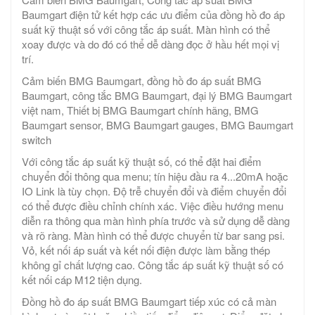
Baumgart điện tử kết hợp các ưu điểm của đồng hồ đo áp
suất kỹ thuật số với công tắc áp suất. Màn hình có thể
xoay được và do đó có thể dễ dàng đọc ở hầu hết mọi vị
trí.
Cảm biến BMG Baumgart, đồng hồ đo áp suất BMG
Baumgart, công tắc BMG Baumgart, đại lý BMG Baumgart
việt nam, Thiết bị BMG Baumgart chính hãng, BMG
Baumgart sensor, BMG Baumgart gauges, BMG Baumgart
switch
Với công tắc áp suất kỹ thuật số, có thể đặt hai điểm
chuyển đổi thông qua menu; tín hiệu đầu ra 4...20mA hoặc
IO Link là tùy chọn. Độ trễ chuyển đổi và điểm chuyển đổi
có thể được điều chỉnh chính xác. Việc điều hướng menu
diễn ra thông qua màn hình phía trước và sử dụng dễ dàng
và rõ ràng. Màn hình có thể được chuyển từ bar sang psi.
Vỏ, kết nối áp suất và kết nối điện được làm bằng thép
không gỉ chất lượng cao. Công tắc áp suất kỹ thuật số có
kết nối cáp M12 tiện dụng.
Đồng hồ đo áp suất BMG Baumgart tiếp xúc có cả màn