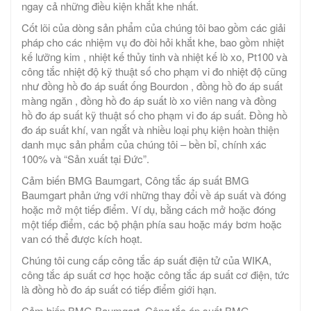
ngay cả những điều kiện khắt khe nhất.
Cốt lõi của dòng sản phẩm của chúng tôi bao gồm các giải
pháp cho các nhiệm vụ đo đòi hỏi khắt khe, bao gồm nhiệt
kế lưỡng kim , nhiệt kế thủy tinh và nhiệt kế lò xo, Pt100 và
công tắc nhiệt độ kỹ thuật số cho phạm vi đo nhiệt độ cũng
như đồng hồ đo áp suất ống Bourdon , đồng hồ đo áp suất
màng ngăn , đồng hồ đo áp suất lò xo viên nang và đồng
hồ đo áp suất kỹ thuật số cho phạm vi đo áp suất. Đồng hồ
đo áp suất khí, van ngắt và nhiều loại phụ kiện hoàn thiện
danh mục sản phẩm của chúng tôi – bền bỉ, chính xác
100% và “Sản xuất tại Đức”.
Cảm biến BMG Baumgart, Công tắc áp suất BMG
Baumgart phản ứng với những thay đổi về áp suất và đóng
hoặc mở một tiếp điểm. Ví dụ, bằng cách mở hoặc đóng
một tiếp điểm, các bộ phận phía sau hoặc máy bơm hoặc
van có thể được kích hoạt.
Chúng tôi cung cấp công tắc áp suất điện tử của WIKA,
công tắc áp suất cơ học hoặc công tắc áp suất cơ điện, tức
là đồng hồ đo áp suất có tiếp điểm giới hạn.
Cảm biến BMG Baumgart, Công tắc áp suất BMG