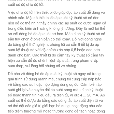
suất có độ chia độ tốt.
Việc chia độ tốt trên thiết bị đo giúp đọc áp suất dễ dàng và
chính xác. Một số thiết bị đo áp suất kỹ thuật số có đèn
nền để có thể nhìn thấy chính xác áp suất đo được ngay cả
trong điều kiện ánh sáng không lý tưởng. Đây là một lợi thế
so với đồng hồ đo áp suất cơ học. Màn hình kỹ thuật số có
sẵn tùy chọn ở phiên bản có thể xoay. Đối với công nghệ
đo băng ghế thử nghiệm, chúng tôi có sẵn thiết bị đo áp
suất kỹ thuật số với độ chính xác cấp 0,5 hoặc cao hơn
dành cho bạn. Các thiết bị đo cầm tay kỹ thuật số cầm tay
hiện có sẵn để đo chênh lệch áp suất trong phạm vi áp
suất thấp, vui lòng hỏi chúng tôi về chúng.
Để bảo vệ đồng hồ đo áp suất kỹ thuật số ngay cả trong
quá trình sử dụng mạnh mẽ, chúng tôi cung cấp nắp bảo
vệ bằng cao su hoặc hộp đựng dụng cụ đo. Cảm biến áp
suất ghi lại và chuyển đổi áp suất sang màn hình kỹ thuật
số hoặc thành tín hiệu đầu ra điện tử, ví dụ: 4 ... 20 mA. Áp
suất có thể được đo bằng các công tắc áp suất điện tử và
có thể đặt các giá trị giới hạn bổ sung, hoạt động như các
tiếp điểm thường mở hoặc thường đóng để tách hoặc đóng