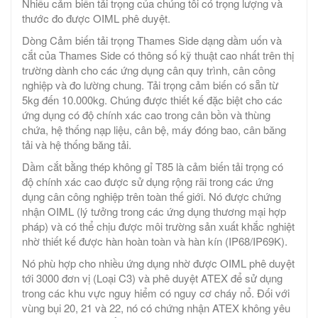
Nhiều cảm biến tải trọng của chúng tôi có trọng lượng và
thước đo được OIML phê duyệt.
Dòng Cảm biến tải trọng Thames Side dạng dầm uốn và
cắt của Thames Side có thông số kỹ thuật cao nhất trên thị
trường dành cho các ứng dụng cân quy trình, cân công
nghiệp và đo lường chung. Tải trọng cảm biến có sẵn từ
5kg đến 10.000kg. Chúng được thiết kế đặc biệt cho các
ứng dụng có độ chính xác cao trong cân bồn và thùng
chứa, hệ thống nạp liệu, cân bệ, máy đóng bao, cân băng
tải và hệ thống băng tải.
Dầm cắt bằng thép không gỉ T85 là cảm biến tải trọng có
độ chính xác cao được sử dụng rộng rãi trong các ứng
dụng cân công nghiệp trên toàn thế giới. Nó được chứng
nhận OIML (lý tưởng trong các ứng dụng thương mại hợp
pháp) và có thể chịu được môi trường sản xuất khắc nghiệt
nhờ thiết kế được hàn hoàn toàn và hàn kín (IP68/IP69K).
Nó phù hợp cho nhiều ứng dụng nhờ được OIML phê duyệt
tới 3000 đơn vị (Loại C3) và phê duyệt ATEX để sử dụng
trong các khu vực nguy hiểm có nguy cơ cháy nổ. Đối với
vùng bụi 20, 21 và 22, nó có chứng nhận ATEX không yêu