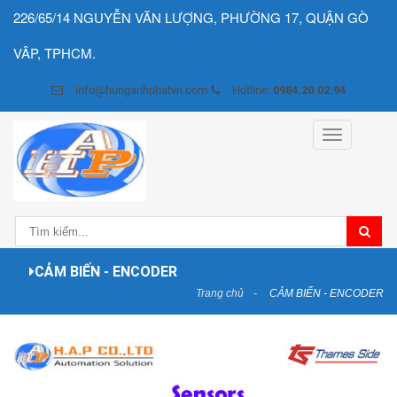
226/65/14 NGUYỄN VĂN LƯỢNG, PHƯỜNG 17, QUẬN GÒ
VÂP, TPHCM.
info@hunganhphatvn.com
Hotline:
0984.20.02.94
Toggle
navigation
CẢM BIẾN - ENCODER
Trang chủ
CẢM BIẾN - ENCODER