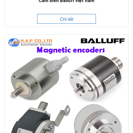
Cảm biến Balluff việt nam
Chi tiết