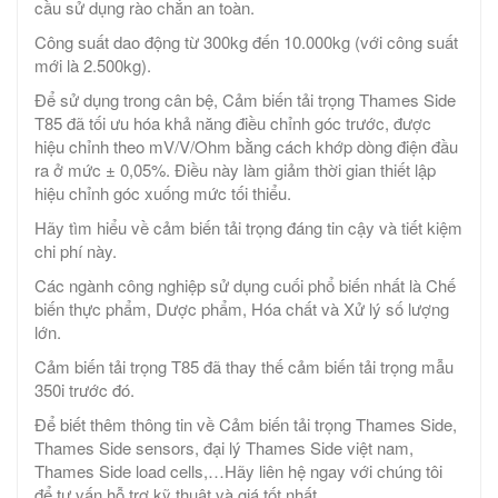
cầu sử dụng rào chắn an toàn.
Công suất dao động từ 300kg đến 10.000kg (với công suất
mới là 2.500kg).
Để sử dụng trong cân bệ, Cảm biến tải trọng Thames Side
T85 đã tối ưu hóa khả năng điều chỉnh góc trước, được
hiệu chỉnh theo mV/V/Ohm bằng cách khớp dòng điện đầu
ra ở mức ± 0,05%. Điều này làm giảm thời gian thiết lập
hiệu chỉnh góc xuống mức tối thiểu.
Hãy tìm hiểu về cảm biến tải trọng đáng tin cậy và tiết kiệm
chi phí này.
Các ngành công nghiệp sử dụng cuối phổ biến nhất là Chế
biến thực phẩm, Dược phẩm, Hóa chất và Xử lý số lượng
lớn.
Cảm biến tải trọng T85 đã thay thế cảm biến tải trọng mẫu
350i trước đó.
Để biết thêm thông tin về Cảm biến tải trọng Thames Side,
Thames Side sensors, đại lý Thames Side việt nam,
Thames Side load cells,…Hãy liên hệ ngay với chúng tôi
để tư vấn hỗ trợ kỹ thuật và giá tốt nhất.