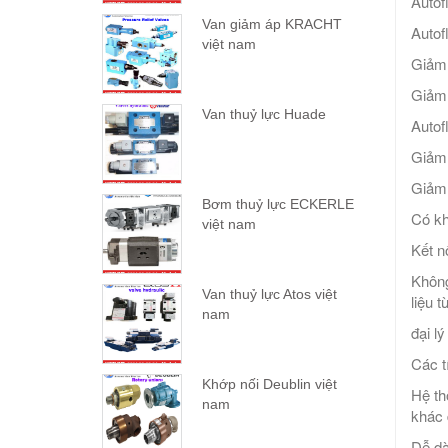
Auto
Van giảm áp KRACHT
Auto
việt nam
Giảm 
Giảm 
Van thuỷ lực Huade
Autof
Giảm 
Giảm 
Bơm thuỷ lực ECKERLE
Có kh
việt nam
Kết n
Không
Van thuỷ lực Atos việt
liệu 
nam
đại l
Các t
Khớp nối Deublin việt
Hệ th
nam
khác 
Dễ dà