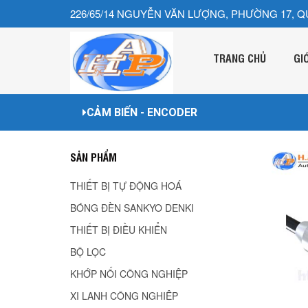
226/65/14 NGUYỄN VĂN LƯỢNG, PHƯỜNG 17, Q
TRANG CHỦ
GI
CẢM BIẾN - ENCODER
SẢN PHẨM
THIẾT BỊ TỰ ĐỘNG HOÁ
BÓNG ĐÈN SANKYO DENKI
THIẾT BỊ ĐIỀU KHIỂN
BỘ LỌC
KHỚP NỐI CÔNG NGHIỆP
XI LANH CÔNG NGHIÊP