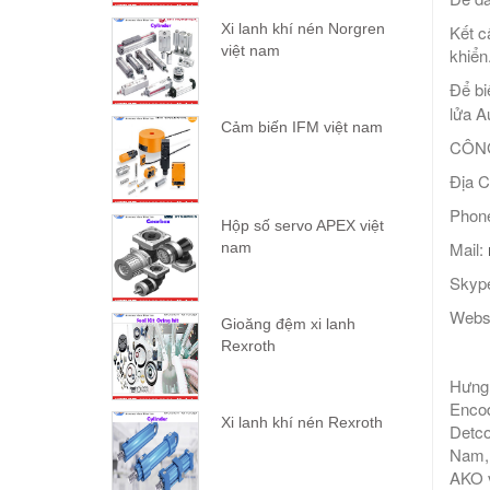
Xi lanh khí nén Norgren
Kết c
việt nam
khiển
Để bi
lửa A
Cảm biến IFM việt nam
CÔNG
Địa C
Phone
Hộp số servo APEX việt
Mail:
nam
Skype
Webs
Gioăng đệm xi lanh
Rexroth
Hưng 
Encod
Xi lanh khí nén Rexroth
Detco
Nam, 
AKO v