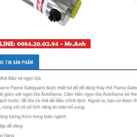
G TIN SẢN PHẨM
Mk8 Bảo vệ ngọn lửa
lame Flame Safeguard được thiết kế để dễ dàng thay thế Flame Safeg
 bị giám sát ngọn lửa Autoflame, Cảm biến ngọn lửa Autoflame sẽ the
ạch trước, tắt lửa và nhả để điều chỉnh lệnh. Ngoài ra, bạn có được thi
, cùng với vô số tính năng an toàn bổ sung.
ăng tương thích trong toàn ngành
 lập dễ dàng
ẵn hàng