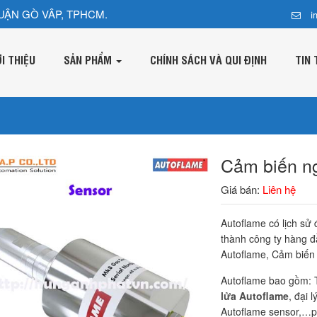
UẬN GÒ VÂP, TPHCM.
i
ỚI THIỆU
SẢN PHẨM
CHÍNH SÁCH VÀ QUI ĐỊNH
TIN 
Cảm biến n
Giá bán:
Liên hệ
Autoflame có lịch sử
thành công ty hàng đầ
Autoflame, Cảm biến n
Autoflame bao gồm: T
lửa Autoflame
, đại 
Autoflame sensor,…p