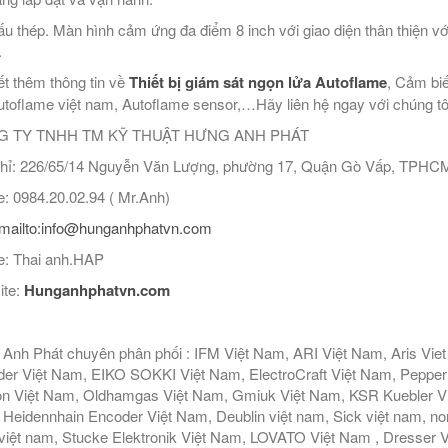
ấu thép. Màn hình cảm ứng đa điểm 8 inch với giao diện thân thiện v
.
ết thêm thông tin về
Thiết bị giám sát ngọn lửa Autoflame
, Cảm biế
utoflame việt nam, Autoflame sensor,…Hãy liên hệ ngay với chúng tôi đ
 TY TNHH TM KỸ THUẬT HƯNG ANH PHÁT
hỉ: 226/65/14 Nguyễn Văn Lượng, phường 17, Quận Gò Vấp, TPHC
: 0984.20.02.94 ( Mr.Anh)
mailto:info@hunganhphatvn.com
: Thai anh.HAP
ite:
Hunganhphatvn.com
Anh Phát chuyên phân phối : IFM Việt Nam, ARI Việt Nam, Aris Vie
er Việt Nam, EIKO SOKKI Việt Nam, ElectroCraft Việt Nam, Pepperl
n Việt Nam, Oldhamgas Việt Nam, Gmiuk Việt Nam, KSR Kuebler Việt
Heidennhain Encoder Việt Nam, Deublin việt nam, Sick việt nam, nor
iệt nam, Stucke Elektronik Việt Nam, LOVATO Việt Nam , Dresser V