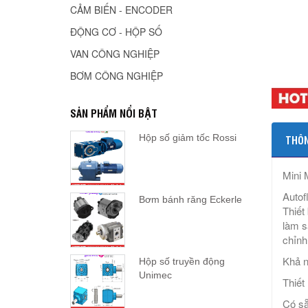
CẢM BIẾN - ENCODER
ĐỘNG CƠ - HỘP SỐ
VAN CÔNG NGHIỆP
BƠM CÔNG NGHIỆP
SẢN PHẨM NỔI BẬT
Hộp số giảm tốc Rossi
THÔN
Mini 
Autof
Bơm bánh răng Eckerle
Thiết
làm s
chỉnh
Khả n
Hộp số truyền động
Unimec
Thiết
Có s