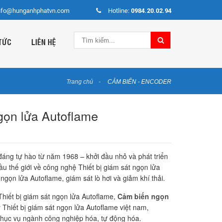
nfo@hunganhphatvn.com
Hotline:
0984.20.02.94
TỨC
LIÊN HỆ
Trang chủ
CẢM BIẾN - ENCODER
gọn lửa Autoflame
 đáng tự hào từ năm 1968 – khởi đầu nhỏ và phát triển
u thế giới về công nghệ Thiết bị giám sát ngọn lửa
gọn lửa Autoflame, giám sát lò hơi và giảm khí thải.
hiết bị giám sát ngọn lửa Autoflame,
Cảm biến ngọn
lý Thiết bị giám sát ngọn lửa Autoflame việt nam,
hục vụ ngành công nghiệp hóa, tự động hóa.