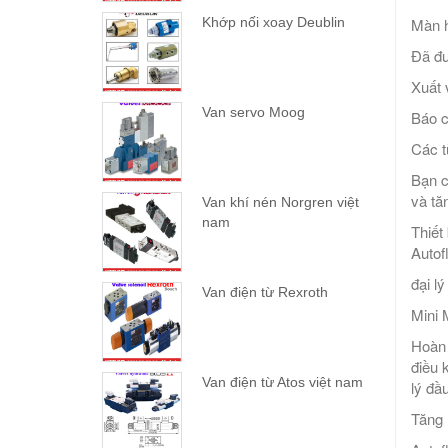
Màn h
Khớp nối xoay Deublin
Đã đư
Xuất 
Van servo Moog
Báo c
Các t
Bạn c
và tă
Van khí nén Norgren việt
nam
Thiết
Autof
đại l
Van điện từ Rexroth
Mini
Hoàn 
điều 
Van điện từ Atos việt nam
lý đầ
Tăng 