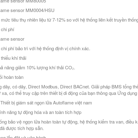
flame sensor MM80005
flame sensor MM0004/HSU
mức tiêu thụ nhiên liệu từ 7-12% so với hệ thống liên kết truyền thốn
chi phí
lame sensor
chi phí bảo trì với hệ thống định vị chính xác.
thiểu khí thải
ả năng giảm 10% lượng khí thải CO₂.
ối hoàn toàn
 dây, có dây, Direct Modbus, Direct BACnet. Giải pháp BMS tổng thể
từ xa, có thể truy cập trên thiết bị di động của bạn thông qua Ứng d
ý Thiết bị giám sát ngọn lửa Autoflame việt nam
ính năng tự động hóa và an toàn tích hợp
ống bảo vệ ngọn lửa hoàn toàn tự động, hệ thống kiểm tra van, điều kh
đã được tích hợp sẵn.
ng lắp đặt và vận hành.