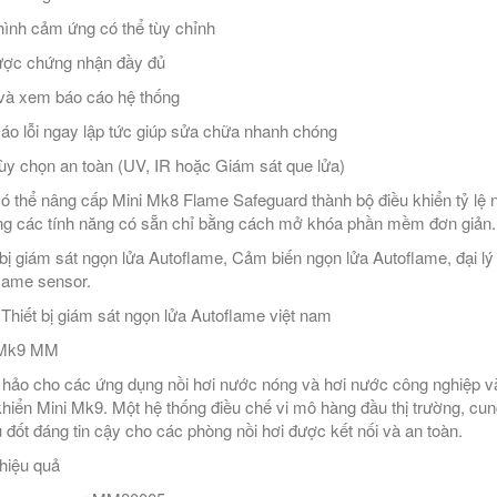
ình cảm ứng có thể tùy chỉnh
ợc chứng nhận đầy đủ
và xem báo cáo hệ thống
áo lỗi ngay lập tức giúp sửa chữa nhanh chóng
ùy chọn an toàn (UV, IR hoặc Giám sát que lửa)
ó thể nâng cấp Mini Mk8 Flame Safeguard thành bộ điều khiển tỷ lệ nh
ng các tính năng có sẵn chỉ bằng cách mở khóa phần mềm đơn giản.
 bị giám sát ngọn lửa Autoflame, Cảm biến ngọn lửa Autoflame, đại lý
lame sensor.
ý Thiết bị giám sát ngọn lửa Autoflame việt nam
 Mk9 MM
hảo cho các ứng dụng nồi hơi nước nóng và hơi nước công nghiệp và 
khiển Mini Mk9. Một hệ thống điều chế vi mô hàng đầu thị trường, cun
u đốt đáng tin cậy cho các phòng nồi hơi được kết nối và an toàn.
hiệu quả