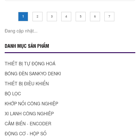
1
2
3
4
5
6
7
Đang cập nhật...
DANH MỤC SẢN PHẨM
THIẾT BỊ TỰ ĐỘNG HOÁ
BÓNG ĐÈN SANKYO DENKI
THIẾT BỊ ĐIỀU KHIỂN
BỘ LỌC
KHỚP NỐI CÔNG NGHIỆP
XI LANH CÔNG NGHIÊP
CẢM BIẾN - ENCODER
ĐỘNG CƠ - HỘP SỐ