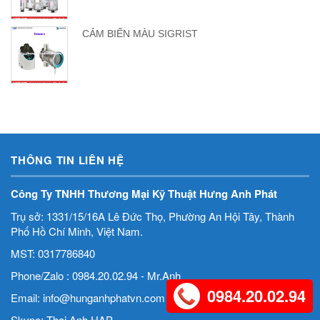
CẢM BIẾN MÀU SIGRIST
THÔNG TIN LIÊN HỆ
Công Ty TNHH Thương Mại Kỹ Thuật Hưng Anh Phát
Trụ sở: 1331/15/16A Lê Đức Thọ, Phường An Hội Tây, Thành
Phố Hồ Chí Minh, Việt Nam.
MST: 0317786840
Phone/Zalo : 0984.20.02.94 - Mr.Anh
0984.20.02.94
Email: info@hunganhphatvn.com
Skype: Thai Anh.HAP