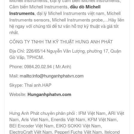
Michell Instruments, Đại lý cảm biến Michell Instruments,
Cảm biến Michell Instruments,
đầu dò Michell
Instruments
, đại lý Michell Instruments việt nam, Michell
Instruments sensors, Michell Instruments probe,…Hãy liên
hệ ngay với chúng tôi để tư vấn hỗ trợ kỹ thuật và giá tốt
nhất.
CÔNG TY TNHH TM KỸ THUẬT HƯNG ANH PHÁT
Địa Chỉ: 226/65/14 Nguyễn Văn Lượng, phường 17, Quận
Gò Vấp, TPHCM.
Phone: 0984.20.02.94 ( Mr.Anh)
Mail:
mailto:info@hunganhphatvn.com
Skype: Thai anh.HAP
Website:
Hunganhphatvn.com
Hưng Anh Phát chuyên phân phối : IFM Việt Nam, ARI Việt
Nam, Aris Viet Nam, Enerdis Việt Nam, KFM Việt Nam,
BEI Encoder Việt Nam, EIKO SOKKI Việt Nam,
ElectroCraft Việt Nam, Pepperl Fuchs Việt Nam, Itelcond