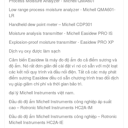
Process Moisture Analyzer - Michell QMA601
Low range process moisture analyzer - Michell QMA601-
LR
Handheld dew point meter – Michell CDP301
Moisture analysis transmitter - Michell Easidew PRO IS
Explosion-proof moisture transmitter - Easidew PRO XP
Dịch vụ oxy được làm sạch
Cảm biến Easidew là máy đo độ ẩm đo cả điểm sương và
độ ẩm. Nó rất đơn giản để cài đặt vì nó có sẵn với một loạt
các kết nối quy trình và đầu nối điện. Tất cả các máy phát
điểm sương Easidew đều có sẵn chương trình trao đổi dịch
vụ giúp giảm chi phí và thời gian bảo trì.
đại lý Michell Instruments việt nam.
Đầu dò độ ẩm Michell Instruments công nghiệp áp suất
cao – Rotronic Michell Instruments HC2A-IM
Đầu dò độ ẩm Michell Instruments công nghiệp – Rotronic
Michell Instruments HC2A-IE