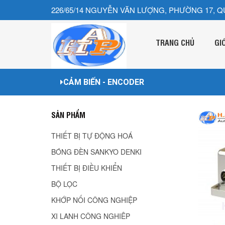
226/65/14 NGUYỄN VĂN LƯỢNG, PHƯỜNG 17, Q
TRANG CHỦ
GI
CẢM BIẾN - ENCODER
SẢN PHẨM
THIẾT BỊ TỰ ĐỘNG HOÁ
BÓNG ĐÈN SANKYO DENKI
THIẾT BỊ ĐIỀU KHIỂN
BỘ LỌC
KHỚP NỐI CÔNG NGHIỆP
XI LANH CÔNG NGHIÊP