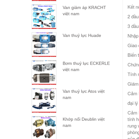
Kết nố
Van giảm áp KRACHT
việt nam
2 đầu
3 đầu
Nhập 
Van thuỷ lực Huade
Giao
Biến 
Bơm thuỷ lực ECKERLE
Chứn
việt nam
Tính 
Giám 
Van thuỷ lực Atos việt
Cảm b
nam
đại l
Cảm b
tính 
Khớp nối Deublin việt
rung 
nam
phòng
của đ