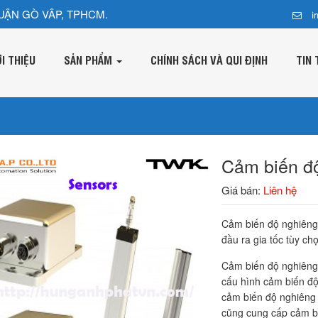
UẬN GÒ VÂP, TPHCM.
i
ỚI THIỆU
SẢN PHẨM
CHÍNH SÁCH VÀ QUI ĐỊNH
TIN 
Cảm biến đ
Giá bán:
Liên hệ
Cảm biến độ nghiêng
đầu ra gia tốc tùy ch
Cảm biến độ nghiêng 
cấu hình cảm biến độ
cảm biến độ nghiêng 
cũng cung cấp cảm bi