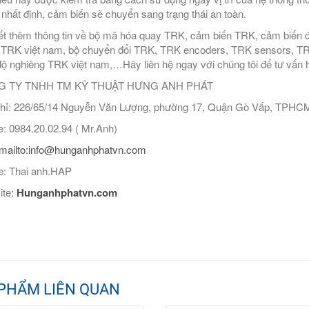
rị nhất định, cảm biến sẽ chuyển sang trạng thái an toàn.
ết thêm thông tin về bộ mã hóa quay TRK, cảm biến TRK, cảm biến 
ý TRK việt nam, bộ chuyển đổi TRK, TRK encoders, TRK sensors, T
độ nghiêng TRK việt nam,…Hãy liên hệ ngay với chúng tôi để tư vấn hỗ 
 TY TNHH TM KỸ THUẬT HƯNG ANH PHÁT
hỉ: 226/65/14 Nguyễn Văn Lượng, phường 17, Quận Gò Vấp, TPHC
: 0984.20.02.94 ( Mr.Anh)
mailto:info@hunganhphatvn.com
: Thai anh.HAP
ite:
Hunganhphatvn.com
PHẨM LIÊN QUAN