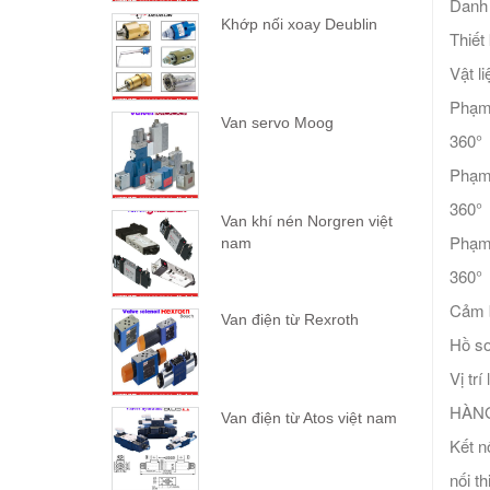
Danh
Khớp nối xoay Deublin
Thi
Vật l
Phạm
Van servo Moog
360°
Phạm
360°
Van khí nén Norgren việt
Phạm
nam
360°
Cảm b
Van điện từ Rexroth
Hồ sơ
Vị tr
HÀNG
Van điện từ Atos việt nam
Kết n
nối th