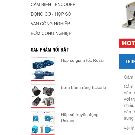
CẢM BIẾN - ENCODER
ĐỘNG CƠ - HỘP SỐ
VAN CÔNG NGHIỆP
BƠM CÔNG NGHIỆP
SẢN PHẨM NỔI BẬT
Hộp số giảm tốc Rossi
THÔN
Cảm b
Cảm b
Bơm bánh răng Eckerle
cảm b
với t
nhiễu
cảm b
Hộp số truyền động
sung 
Unimec
đại l