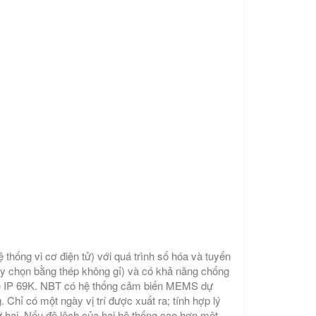
ống vi cơ điện tử) với quá trình số hóa và tuyến
tùy chọn bằng thép không gỉ) và có khả năng chống
vệ IP 69K. NBT có hệ thống cảm biến MEMS dự
Chỉ có một ngày vị trí được xuất ra; tính hợp lý
ứ hai. Nếu độ lệch của hai hệ thống cao hơn một