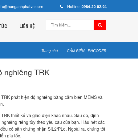
nfo@hunganhphatvn.com
Hotline:
0984.20.02.94
TỨC
LIÊN HỆ
Trang chủ
CẢM BIẾN - ENCODER
ộ nghiêng TRK
 TRK phát hiện độ nghiêng bằng cảm biến MEMS và
ọn.
TRK thiết kế và giao diện khác nhau. Sau đó, định
 nghiêng riêng tùy theo yêu cầu của bạn. Hầu hết các
đều có sẵn chứng nhận SIL2/PLd. Ngoài ra, chúng tôi
ến gia tốc.