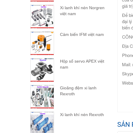
giá t
Xi lanh khí nén Norgren
việt nam
Để bi
đại l
biến 
Cảm biến IFM việt nam
CÔNG
Địa C
Phone
Hộp số servo APEX việt
Mail:
nam
Skype
Webs
Gioăng đệm xi lanh
Rexroth
Xi lanh khí nén Rexroth
SẢN 