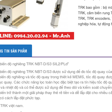
TRK bao gồm : bộ mã
TRK, cảm biến rung T
TRK, TRK encoders, 
nghiệp hóa, tự động 
G TIN SẢN PHẨM
iến độ nghiêng TRK NBT-D/S3 SIL2/PLd"
iến độ nghiêng TRK NBT-D/S3 được sử dụng để đo tốc độ quay của rô
iến độ nghiêng và tốc độ quay trong thiết kế MEMS, tốc độ quay đư
rục quay. Các chức năng lọc toán học đặc biệt tạo ra tín hiệu tốc độ q
 và nhiệt độ và có thể được sử dụng để theo dõi và kiểm soát chuyể
iến trở thành một giải pháp thay thế rẻ tiền và dễ lắp đặt cho nhiều
có cách lắp đặt phức tạp.
ý TRK việt nam.