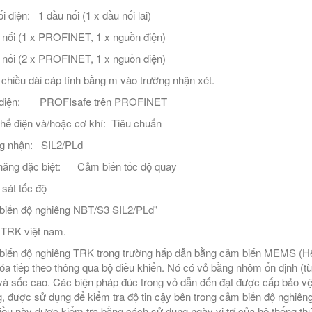
i điện: 1 đầu nối (1 x đầu nối lai)
 nối (1 x PROFINET, 1 x nguồn điện)
 nối (2 x PROFINET, 1 x nguồn điện)
chiều dài cáp tính bằng m vào trường nhận xét.
 diện: PROFIsafe trên PROFINET
thể điện và/hoặc cơ khí: Tiêu chuẩn
g nhận: SIL2/PLd
năng đặc biệt: Cảm biến tốc độ quay
sát tốc độ
iến độ nghiêng NBT/S3 SIL2/PLd"
ý TRK việt nam.
iến độ nghiêng TRK trong trường hấp dẫn bằng cảm biến MEMS (Hệ th
hóa tiếp theo thông qua bộ điều khiển. Nó có vỏ bằng nhôm ổn định (
và sốc cao. Các biện pháp đúc trong vỏ dẫn đến đạt được cấp bảo 
, được sử dụng để kiểm tra độ tin cậy bên trong cảm biến độ nghiêng. 
iều này được kiểm tra bằng cách sử dụng ngày vị trí của hệ thống th