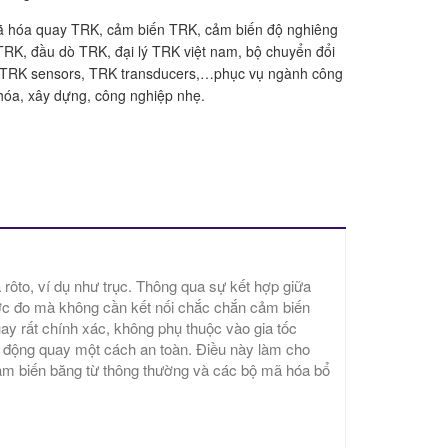
 hóa quay TRK, cảm biến TRK, cảm biến độ nghiêng
RK, đầu dò TRK, đại lý TRK việt nam, bộ chuyển đổi
TRK sensors, TRK transducers,…phục vụ ngành công
hóa, xây dựng, công nghiệp nhẹ.
to, ví dụ như trục. Thông qua sự kết hợp giữa
ợc đo mà không cần kết nối chắc chắn cảm biến
uay rất chính xác, không phụ thuộc vào gia tốc
n động quay một cách an toàn. Điều này làm cho
 cảm biến băng từ thông thường và các bộ mã hóa bổ