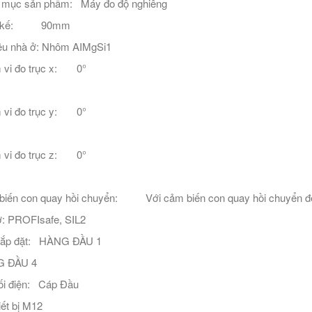
 mục sản phẩm: Máy đo độ nghiêng
ết kế: 90mm
iệu nhà ở: Nhôm AIMgSi1
 vi đo trục x: 0°
 vi đo trục y: 0°
 vi đo trục z: 0°
iến con quay hồi chuyển: Với cảm biến con quay hồi chuyển để p
: PROFIsafe, SIL2
í lắp đặt: HÀNG ĐẦU 1
 ĐẦU 4
ối điện: Cáp Đầu
iết bị M12