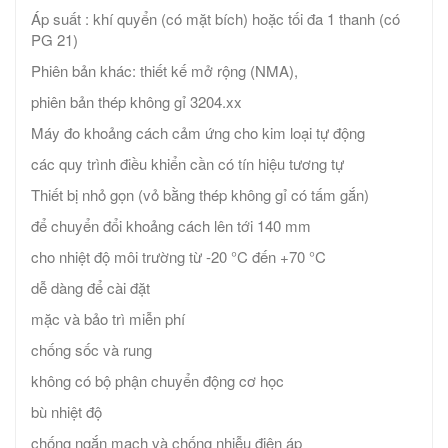
Áp suất : khí quyển (có mặt bích) hoặc tối đa 1 thanh (có
PG 21)
Phiên bản khác: thiết kế mở rộng (NMA),
phiên bản thép không gỉ 3204.xx
Máy đo khoảng cách cảm ứng cho kim loại tự động
các quy trình điều khiển cần có tín hiệu tương tự
Thiết bị nhỏ gọn (vỏ bằng thép không gỉ có tấm gắn)
để chuyển đổi khoảng cách lên tới 140 mm
cho nhiệt độ môi trường từ -20 °C đến +70 °C
dễ dàng để cài đặt
mặc và bảo trì miễn phí
chống sốc và rung
không có bộ phận chuyển động cơ học
bù nhiệt độ
chống ngắn mạch và chống nhiễu điện áp