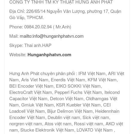
CÔNG TY TNHH TM KỸ THUẬT HƯNG ANH PHÁT
Địa Chỉ: 226/65/14 Nguyễn Văn Lượng, phường 17, Quận
Gò Vấp, TPHCM.
Phone: 0984.20.02.94 ( Mr.Anh)
Mail:
mailto:info@hunganhphatvn.com
Skype: Thai anh.HAP
Website:
Hunganhphatvn.com
Hưng Anh Phát chuyên phân phối : IFM Việt Nam, ARI Việt
Nam, Aris Viet Nam, Enerdis Việt Nam, KFM Việt Nam,
BEI Encoder Việt Nam, EIKO SOKKI Việt Nam,
ElectroCraft Việt Nam, Pepperl Fuchs Việt Nam, Itelcond
Capacitor Việt Nam, Detcon Việt Nam, Oldhamgas Việt
Nam, Gmiuk Việt Nam, KSR Kuebler Việt Nam, CEI
Loadcell Việt Nam, Bijur Delimon Việt Nam, Heidennhain
Encoder Việt Nam, Deublin việt nam, Sick việt nam,
norgren việt nam, Atos việt nam, Rossi việt nam, AKO việt
nam, Stucke Elektronik Việt Nam, LOVATO Việt Nam ,