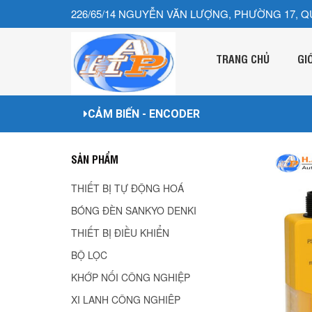
226/65/14 NGUYỄN VĂN LƯỢNG, PHƯỜNG 17, Q
TRANG CHỦ
GI
CẢM BIẾN - ENCODER
SẢN PHẨM
THIẾT BỊ TỰ ĐỘNG HOÁ
BÓNG ĐÈN SANKYO DENKI
THIẾT BỊ ĐIỀU KHIỂN
BỘ LỌC
KHỚP NỐI CÔNG NGHIỆP
XI LANH CÔNG NGHIÊP