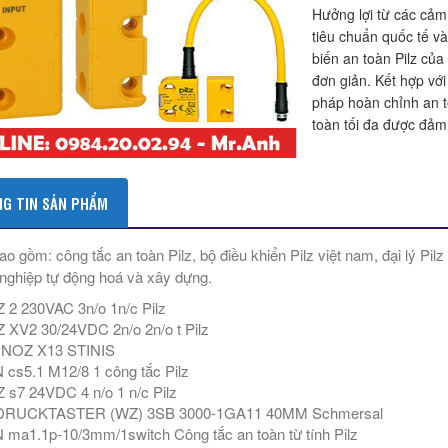
Hưởng lợi từ các cảm 
tiêu chuẩn quốc tế v
biến an toàn Pilz củ
đơn giản. Kết hợp với
pháp hoàn chỉnh an t
toàn tối đa được đảm
G TIN SẢN PHẨM
bao gồm: công tắc an toàn Pilz, bộ điều khiển Pilz việt nam, đại lý Pil
nghiệp tự động hoá và xây dựng.
2 230VAC 3n/o 1n/c Pilz
XV2 30/24VDC 2n/o 2n/o t Pilz
 PNOZ X13 STINIS
cs5.1 M12/8 1 công tắc Pilz
s7 24VDC 4 n/o 1 n/c Pilz
DRUCKTASTER (WZ) 3SB 3000-1GA11 40MM Schmersal
ma1.1p-10/3mm/1switch Công tắc an toàn từ tính Pilz