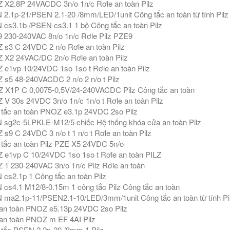
X2.8P 24VACDC 3n/o 1n/c Rơle an toàn Pilz
2.1p-21/PSEN 2.1-20 /8mm/LED/1unit Công tắc an toàn từ tính Pilz
cs3.1b /PSEN cs3.1 1 bộ Công tắc an toàn Pilz
 230-240VAC 8n/o 1n/c Rơle Pilz PZE9
s3 C 24VDC 2 n/o Rơle an toàn Pilz
X2 24VAC/DC 2n/o Rơle an toàn Pilz
e1vp 10/24VDC 1so 1so t Rơle an toàn Pilz
s5 48-240VACDC 2 n/o 2 n/o t Pilz
X1P C 0,0075-0,5V/24-240VACDC Pilz Công tắc an toàn
V 30s 24VDC 3n/o 1n/c 1n/o t Rơle an toàn Pilz
tắc an toàn PNOZ e3.1p 24VDC 2so Pilz
sg2c-5LPKLE-M12/5 chiếc Hệ thống khóa cửa an toàn Pilz
s9 C 24VDC 3 n/o t 1 n/c t Rơle an toàn Pilz
tắc an toàn Pilz PZE X5 24VDC 5n/o
e1vp C 10/24VDC 1so 1so t Rơle an toàn PILZ
1 230-240VAC 3n/o 1n/c Pilz Rơle an toàn
cs2.1p 1 Công tắc an toàn Pilz
cs4.1 M12/8-0.15m 1 công tắc Pilz Công tắc an toàn
ma2.1p-11/PSEN2.1-10/LED/3mm/1unit Công tắc an toàn từ tính Pi
an toàn PNOZ e5.13p 24VDC 2so Pilz
an toàn PNOZ m EF 4AI Pilz
tắc PSEN 2.2p-20 /8mm 1 Pilz