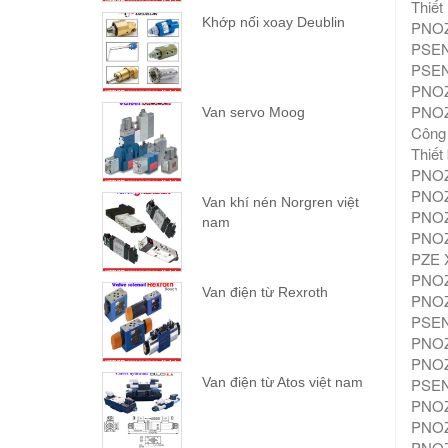
Thiết
Khớp nối xoay Deublin
PNOZ
PSEN 
PSEN 
PNOZ 
PNOZ 
Van servo Moog
Công 
Thiết
PNOZ 
PNOZ 
Van khí nén Norgren việt
PNOZ 
nam
PNOZ 
PZE X
PNOZ 
Van điện từ Rexroth
PNOZ 
PSEN 
PNOZ 
PNOZ 
PSEN 
Van điện từ Atos việt nam
PNOZ 
PNOZ 
PNOZ 