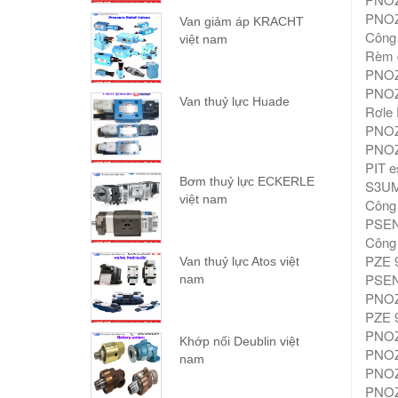
PNOZ
Van giảm áp KRACHT
Công 
việt nam
Rèm đ
PNOZ 
PNOZ 
Van thuỷ lực Huade
Rơle 
PNOZ
PNOZ 
PIT e
Bơm thuỷ lực ECKERLE
S3UM
việt nam
Công 
PSEN 
Công 
PZE 9
Van thuỷ lực Atos việt
PSEN 
nam
PNOZ 
PZE 9
PNOZ 
Khớp nối Deublin việt
PNOZ 
nam
PNOZ 
PNOZ 