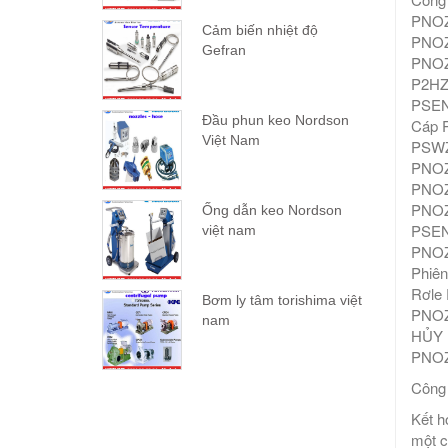
PNOZ 
Cảm biến nhiệt độ
PNOZs
Gefran
PNOZ 
P2HZ 
PSEN 
Đầu phun keo Nordson
Cáp P
Việt Nam
PSWZ 
PNOZ
PNOZ 
PNOZ 
Ống dẫn keo Nordson
PSEN 
việt nam
PNOZ 
Phiên
Rơle 
Bơm ly tâm torishima việt
PNOZ 
nam
HỦY 
PNOZ
Công 
Kết h
một c