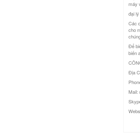
máy v
đại lý
Các q
cho m
chúng
Để bi
biến 
CÔNG
Địa C
Phone
Mail:
Skype
Webs