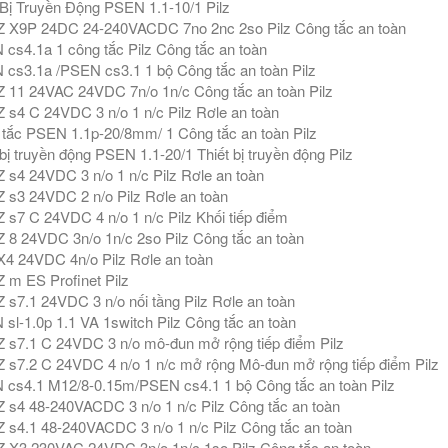
 Bị Truyền Động PSEN 1.1-10/1 Pilz
 X9P 24DC 24-240VACDC 7no 2nc 2so Pilz Công tắc an toàn
cs4.1a 1 công tắc Pilz Công tắc an toàn
cs3.1a /PSEN cs3.1 1 bộ Công tắc an toàn Pilz
11 24VAC 24VDC 7n/o 1n/c Công tắc an toàn Pilz
s4 C 24VDC 3 n/o 1 n/c Pilz Rơle an toàn
tắc PSEN 1.1p-20/8mm/ 1 Công tắc an toàn Pilz
 bị truyền động PSEN 1.1-20/1 Thiết bị truyền động Pilz
s4 24VDC 3 n/o 1 n/c Pilz Rơle an toàn
s3 24VDC 2 n/o Pilz Rơle an toàn
s7 C 24VDC 4 n/o 1 n/c Pilz Khối tiếp điểm
8 24VDC 3n/o 1n/c 2so Pilz Công tắc an toàn
4 24VDC 4n/o Pilz Rơle an toàn
m ES Profinet Pilz
s7.1 24VDC 3 n/o nối tầng Pilz Rơle an toàn
sl-1.0p 1.1 VA 1switch Pilz Công tắc an toàn
s7.1 C 24VDC 3 n/o mô-đun mở rộng tiếp điểm Pilz
s7.2 C 24VDC 4 n/o 1 n/c mở rộng Mô-đun mở rộng tiếp điểm Pilz
cs4.1 M12/8-0.15m/PSEN cs4.1 1 bộ Công tắc an toàn Pilz
s4 48-240VACDC 3 n/o 1 n/c Pilz Công tắc an toàn
s4.1 48-240VACDC 3 n/o 1 n/c Pilz Công tắc an toàn
X3 230VAC 24VDC 3n/o 1n/c 1so Pilz Công tắc an toàn