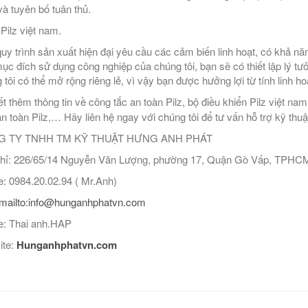
à tuyên bố tuân thủ.
 Pilz việt nam.
uy trình sản xuất hiện đại yêu cầu các cảm biến linh hoạt, có khả nă
ục đích sử dụng công nghiệp của chúng tôi, bạn sẽ có thiết lập lý tưở
 tôi có thể mở rộng riêng lẻ, vì vậy bạn được hưởng lợi từ tính linh ho
ết thêm thông tin về công tắc an toàn Pilz, bộ điều khiển Pilz việt na
an toàn Pilz,… Hãy liên hệ ngay với chúng tôi để tư vấn hỗ trợ kỹ thuật
 TY TNHH TM KỸ THUẬT HƯNG ANH PHÁT
hỉ: 226/65/14 Nguyễn Văn Lượng, phường 17, Quận Gò Vấp, TPHC
: 0984.20.02.94 ( Mr.Anh)
mailto:info@hunganhphatvn.com
: Thai anh.HAP
ite:
Hunganhphatvn.com