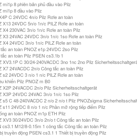
mi1p 8 phiên bản phủ đầu vào Pilz
mi1p 8 đầu vào Pilz
4P C 24VDC 4n/o Pilz Rơle an toàn
X13 24VDC 5n/o 1n/c PILZ Rơle an toàn
X4 230VAC 3n/o 1n/c Rơle an toàn Pilz
X3 24VAC 24VDC 3n/o 1n/c 1so Rơle an toàn Pilz
X4 24VDC 3n/o 1n/c PILZ Rơle an toàn
tắc an toàn PNOZ e1p 24VDC 2so Pilz
tắc an toàn Pilz PSEN cs3.1b 1
XV3.1P C 30/24-240VACDC 3no 1nc 2no Pilz Sicherheitsschaltgerä
X7 24VACDC 2n/o Công tắc an toàn Pilz
s2 24VDC 3 n/o 1 n/c PILZ Rơle an toàn
ều khiển Pilz PNOZ m B0
X2P 24VACDC 2n/o Pilz Sicherheitsschaltgerät
 X3P 24VDC 24VAC 3n/o 1n/c 1so Pilz
s5 C 48-240VACDC 2 n/o 2 n/o t Pilz PNOZsigma Sicherheitsschaltg
s11 24VDC 8 n/o 1 n/c Phần mở rộng tiếp điểm Pilz
ống an toàn PNOZ m1p ETH Pilz
XV3 30/24VDC 3n/o 2n/o t Công tắc an toàn Pilz
cs3.1 M12/8-0.15m 1 công tắc Công tắc an toàn Pilz
 bị truyền động PSEN cs3.1 1 Thiết bị truyền động Pilz