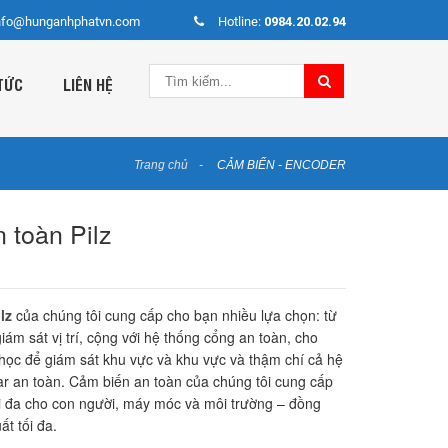
nfo@hunganhphatvn.com
Hotline:
0984.20.02.94
TỨC
LIÊN HỆ
Trang chủ
CẢM BIẾN - ENCODER
 toàn Pilz
lz
của chúng tôi cung cấp cho bạn nhiều lựa chọn: từ
iám sát vị trí, cộng với hệ thống cổng an toàn, cho
ọc để giám sát khu vực và khu vực và thậm chí cả hệ
r an toàn. Cảm biến an toàn của chúng tôi cung cấp
i đa cho con người, máy móc và môi trường – đồng
ất tối đa.