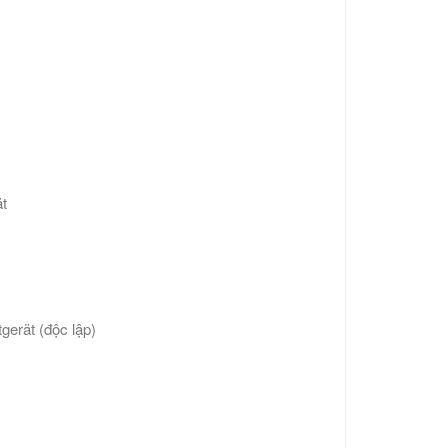
t
erät (độc lập)