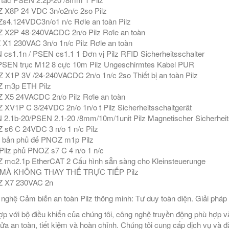
X8P 24 VDC 3n/o2n/c 2so Pilz
4.124VDC3n/o1 n/c Rơle an toàn Pilz
X2P 48-240VACDC 2n/o Pilz Rơle an toàn
X1 230VAC 3n/o 1n/c Pilz Rơle an toàn
cs1.1n / PSEN cs1.1 1 Đơn vị Pilz RFID Sicherheitsschalter
SEN trục M12 8 cực 10m Pilz Ungeschirmtes Kabel PUR
X1P 3V /24-240VACDC 2n/o 1n/c 2so Thiết bị an toàn Pilz
 m3p ETH Pilz
X5 24VACDC 2n/o Pilz Rơle an toàn
XV1P C 3/24VDC 2n/o 1n/o t Pilz Sicherheitsschaltgerät
2.1b-20/PSEN 2.1-20 /8mm/10m/1unit Pilz Magnetischer Sicherheit
s6 C 24VDC 3 n/o 1 n/c Pilz
 bản phủ đế PNOZ m1p Pilz
Pilz phủ PNOZ s7 C 4 n/o 1 n/c
mc2.1p EtherCAT 2 Cấu hình sẵn sàng cho Kleinsteuerunge
MÀ KHÔNG THAY THẾ TRỰC TIẾP Pilz
 X7 230VAC 2n
nghệ Cảm biến an toàn Pilz thông minh: Tư duy toàn diện. Giải pháp
ợp với bộ điều khiển của chúng tôi, công nghệ truyền động phù hợp v
ửa an toàn, tiết kiệm và hoàn chỉnh. Chúng tôi cung cấp dịch vụ và đà