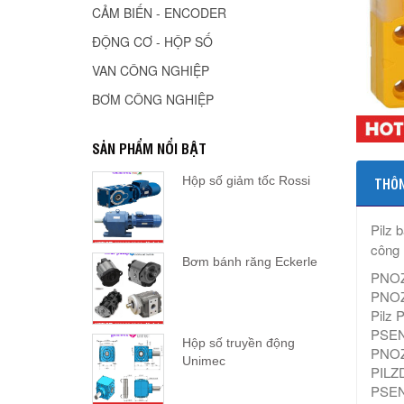
CẢM BIẾN - ENCODER
ĐỘNG CƠ - HỘP SỐ
VAN CÔNG NGHIỆP
BƠM CÔNG NGHIỆP
SẢN PHẨM NỔI BẬT
Hộp số giảm tốc Rossi
THÔN
Pilz 
công 
Bơm bánh răng Eckerle
PNOZ 
PNOZ 
Pilz
PSEN 
Hộp số truyền động
PNOZ 
Unimec
PILZ
PSEN 