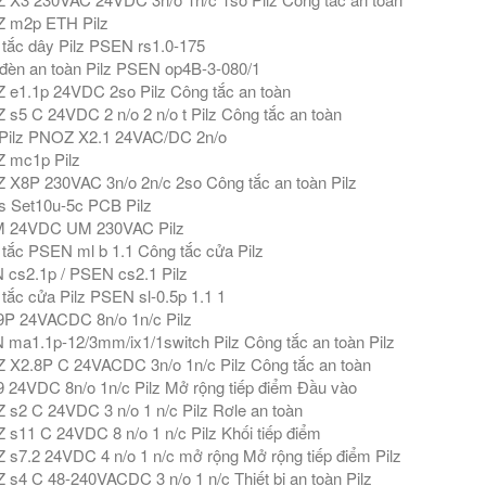
 m2p ETH Pilz
tắc dây Pilz PSEN rs1.0-175
èn an toàn Pilz PSEN op4B-3-080/1
e1.1p 24VDC 2so Pilz Công tắc an toàn
s5 C 24VDC 2 n/o 2 n/o t Pilz Công tắc an toàn
Pilz PNOZ X2.1 24VAC/DC 2n/o
 mc1p Pilz
X8P 230VAC 3n/o 2n/c 2so Công tắc an toàn Pilz
s Set10u-5c PCB Pilz
 24VDC UM 230VAC Pilz
tắc PSEN ml b 1.1 Công tắc cửa Pilz
cs2.1p / PSEN cs2.1 Pilz
tắc cửa Pilz PSEN sl-0.5p 1.1 1
P 24VACDC 8n/o 1n/c Pilz
ma1.1p-12/3mm/ix1/1switch Pilz Công tắc an toàn Pilz
X2.8P C 24VACDC 3n/o 1n/c Pilz Công tắc an toàn
 24VDC 8n/o 1n/c Pilz Mở rộng tiếp điểm Đầu vào
s2 C 24VDC 3 n/o 1 n/c Pilz Rơle an toàn
s11 C 24VDC 8 n/o 1 n/c Pilz Khối tiếp điểm
s7.2 24VDC 4 n/o 1 n/c mở rộng Mở rộng tiếp điểm Pilz
s4 C 48-240VACDC 3 n/o 1 n/c Thiết bị an toàn Pilz