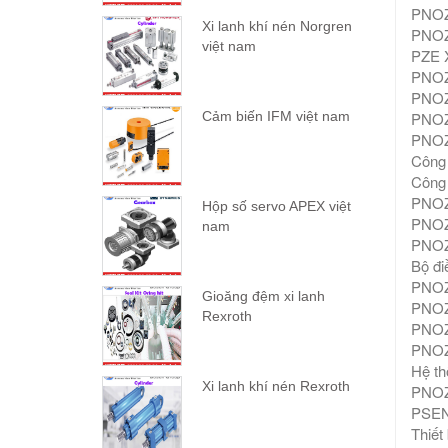
PNOZ 
Xi lanh khí nén Norgren
PNOZ 
việt nam
PZE X
PNOZ 
PNOZ 
PNOZ 
Cảm biến IFM việt nam
PNOZ 
Công 
Công 
PNOZ 
Hộp số servo APEX việt
PNOZ 
nam
PNOZ 
Bộ đi
PNOZ 
Gioăng đệm xi lanh
PNOZ
Rexroth
PNOZ 
PNOZ 
Hệ th
Xi lanh khí nén Rexroth
PNOZ 
PSEN 
Thiết