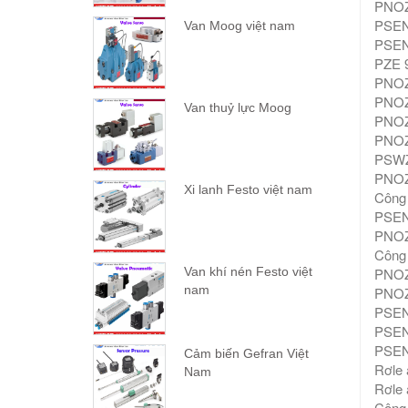
PNOZ 
PSEN 
Van Moog việt nam
PSEN 
PZE 9
PNOZ 
PNOZ 
Van thuỷ lực Moog
PNOZ 
PNOZ 
PSWZ 
PNOZ 
Xi lanh Festo việt nam
Công 
PSEN 
PNOZ 
Công 
PNOZ 
Van khí nén Festo việt
nam
PNOZ 
PSEN 
PSEN 
PSEN 
Cảm biến Gefran Việt
Rơle 
Nam
Rơle 
Công 