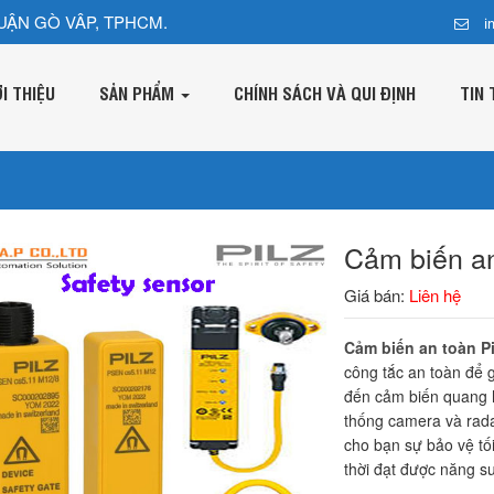
UẬN GÒ VÂP, TPHCM.
i
ỚI THIỆU
SẢN PHẨM
CHÍNH SÁCH VÀ QUI ĐỊNH
TIN 
Cảm biến an
Giá bán:
Liên hệ
Cảm biến an toàn Pi
công tắc an toàn để g
đến cảm biến quang h
thống camera và rada
cho bạn sự bảo vệ tố
thời đạt được năng su