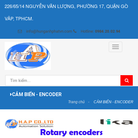
226/65/14 NGUYỄN VĂN LƯỢNG, PHƯỜNG 17, QUẬN GÒ
VÂP, TPHCM.
info@hunganhphatvn.com
Hotline:
0984.20.02.94
Toggle
navigation
CẢM BIẾN - ENCODER
Trang chủ
CẢM BIẾN - ENCODER