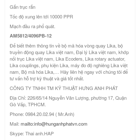
Gắn trục rắn
Tốc độ xung lên tới 10000 PPR
Mạch đầu ra phổ quát.
AM5812/4096PB-12
Để biết thêm thông tin về bộ mã hóa vòng quay Lika, bộ
truyền động quay Lika việt nam, Đại lý Lika việt nam, khớp
nối trục Lika việt nam, Lika Ecoders, Lika rotary actuator,
Lika couplings, phụ kiện Lika, máy đo độ nghiêng Lika việt
nam, Bộ mã hóa Lika,… Hãy liên hệ ngay với chúng tôi để
tư vấn hỗ trợ kỹ thuật và giá tốt nhất.
CÔNG TY TNHH TM KỸ THUẬT HƯNG ANH PHÁT
Địa Chỉ: 226/65/14 Nguyễn Văn Lượng, phường 17, Quận
Gò Vấp, TPHCM.
Phone: 0984.20.02.94 ( Mr.Anh)
Mail:
mailto:info@hunganhphatvn.com
Skype: Thai anh.HAP