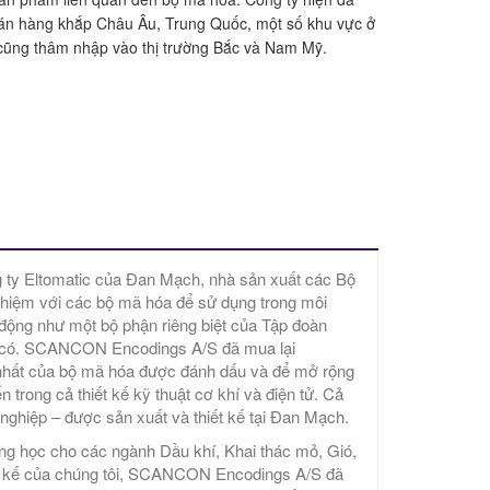
án hàng khắp Châu Âu, Trung Quốc, một số khu vực ở
cũng thâm nhập vào thị trường Bắc và Nam Mỹ.
ty Eltomatic của Đan Mạch, nhà sản xuất các Bộ
iệm với các bộ mã hóa để sử dụng trong môi
 động như một bộ phận riêng biệt của Tập đoàn
ện có. SCANCON Encodings A/S đã mua lại
nhất của bộ mã hóa được đánh dấu và để mở rộng
n trong cả thiết kế kỹ thuật cơ khí và điện tử. Cả
nghiệp – được sản xuất và thiết kế tại Đan Mạch.
g học cho các ngành Dầu khí, Khai thác mỏ, Gió,
ết kế của chúng tôi, SCANCON Encodings A/S đã