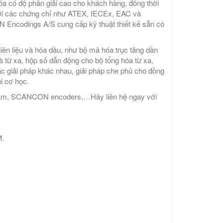
a có độ phân giải cao cho khách hàng, đồng thời
với các chứng chỉ như ATEX, IECEx, EAC và
Encodings A/S cung cấp kỹ thuật thiết kế sẵn có
hiên liệu và hóa dầu, như bộ mã hóa trục tăng dần
từ xa, hộp số dẫn động cho bộ tổng hóa từ xa,
các giải pháp khác nhau, giải pháp che phủ cho đồng
i cơ học.
nam, SCANCON encoders,…Hãy liên hệ ngay với
M.