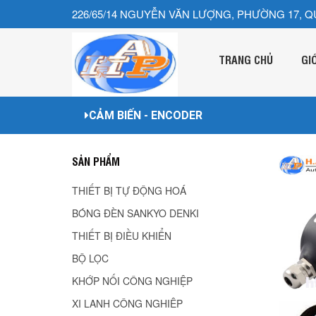
226/65/14 NGUYỄN VĂN LƯỢNG, PHƯỜNG 17, Q
TRANG CHỦ
GI
CẢM BIẾN - ENCODER
SẢN PHẨM
THIẾT BỊ TỰ ĐỘNG HOÁ
BÓNG ĐÈN SANKYO DENKI
THIẾT BỊ ĐIỀU KHIỂN
BỘ LỌC
KHỚP NỐI CÔNG NGHIỆP
XI LANH CÔNG NGHIÊP