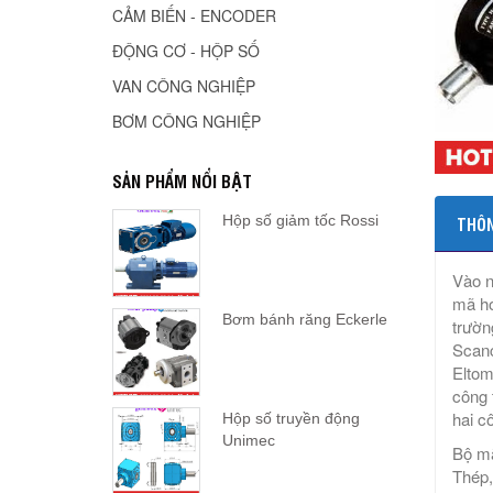
CẢM BIẾN - ENCODER
ĐỘNG CƠ - HỘP SỐ
VAN CÔNG NGHIỆP
BƠM CÔNG NGHIỆP
SẢN PHẨM NỔI BẬT
Hộp số giảm tốc Rossi
THÔN
Vào n
mã hó
Bơm bánh răng Eckerle
trườn
Scanc
Eltom
công 
hai c
Hộp số truyền động
Unimec
Bộ mã
Thép,