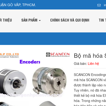
UẬN GÒ VÂP, TPHCM.
i
ỚI THIỆU
SẢN PHẨM
CHÍNH SÁCH VÀ QUI ĐỊNH
TIN 
Bộ mã hóa
Giá bán:
Liên hệ
SCANCON Encodings A
mã hóa SCANCON và tu
được thành lập vào nă
Tuy nhiên, nó đã nh
thiết kế bộ mã hóa E
hóa. Trong những năm
hóa tiên tiến và các