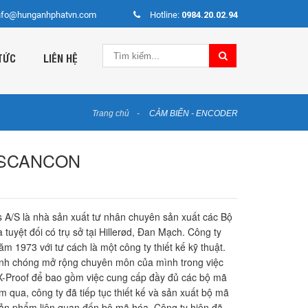
nfo@hunganhphatvn.com
Hotline:
0984.20.02.94
TỨC
LIÊN HỆ
Trang chủ
CẢM BIẾN - ENCODER
 SCANCON
/S là nhà sản xuất tư nhân chuyên sản xuất các Bộ
yệt đối có trụ sở tại Hillerød, Đan Mạch. Công ty
m 1973 với tư cách là một công ty thiết kế kỹ thuật.
anh chóng mở rộng chuyên môn của mình trong việc
X-Proof để bao gồm việc cung cấp đầy đủ các bộ mã
 qua, công ty đã tiếp tục thiết kế và sản xuất bộ mã
 sản phẩm liên quan đến bộ mã hóa. Công ty hiện đã