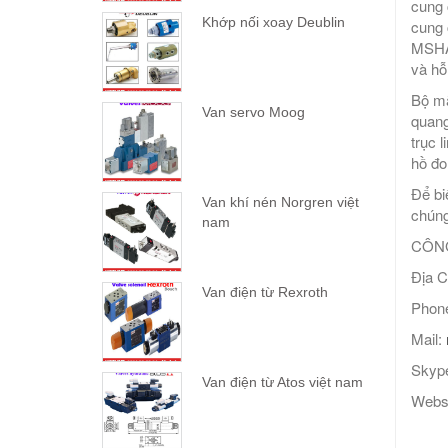
cung 
Khớp nối xoay Deublin
cung 
MSHA 
và hỗ 
Bộ mã
Van servo Moog
quang
trục 
hồ đo
Để bi
Van khí nén Norgren việt
chúng 
nam
CÔNG
Địa C
Van điện từ Rexroth
Phone
Mail:
Skype
Van điện từ Atos việt nam
Webs