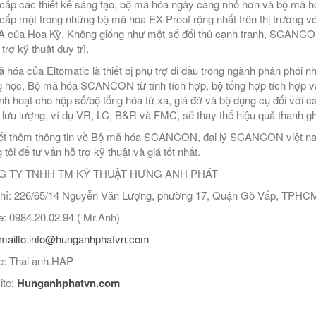
cấp các thiết kế sáng tạo, bộ mã hóa ngày càng nhỏ hơn và bộ mã hó
cấp một trong những bộ mã hóa EX-Proof rộng nhất trên thị trường 
của Hoa Kỳ. Không giống như một số đối thủ cạnh tranh, SCANCON 
trợ kỹ thuật duy trì.
 hóa của Eltomatic là thiết bị phụ trợ đi đầu trong ngành phân phối n
 học, Bộ mã hóa SCANCON từ tính tích hợp, bộ tổng hợp tích hợp và 
linh hoạt cho hộp số/bộ tổng hóa từ xa, giá đỡ và bộ dụng cụ đối với 
 lưu lượng, ví dụ VR, LC, B&R và FMC, sẽ thay thế hiệu quả thanh gh
ết thêm thông tin về Bộ mã hóa SCANCON, đại lý SCANCON việt 
tôi để tư vấn hỗ trợ kỹ thuật và giá tốt nhất.
 TY TNHH TM KỸ THUẬT HƯNG ANH PHÁT
hỉ: 226/65/14 Nguyễn Văn Lượng, phường 17, Quận Gò Vấp, TPHC
: 0984.20.02.94 ( Mr.Anh)
mailto:info@hunganhphatvn.com
: Thai anh.HAP
ite:
Hunganhphatvn.com