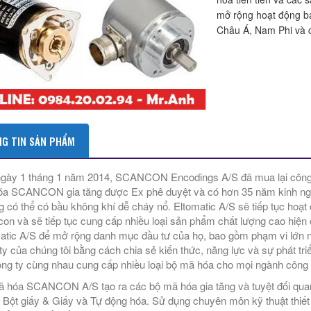
mở rộng hoạt động b
Châu Á, Nam Phi và 
G TIN SẢN PHẨM
gày 1 tháng 1 năm 2014, SCANCON Encodings A/S đã mua lại công 
a SCANCON gia tăng được Ex phê duyệt và có hơn 35 năm kinh ngh
g có thể có bầu không khí dễ cháy nổ. Eltomatic A/S sẽ tiếp tục hoạt
on và sẽ tiếp tục cung cấp nhiều loại sản phẩm chất lượng cao hi
atic A/S để mở rộng danh mục đầu tư của họ, bao gồm phạm vi lớn 
ty của chúng tôi bằng cách chia sẻ kiến ​​thức, năng lực và sự phát triể
ông ty cùng nhau cung cấp nhiều loại bộ mã hóa cho mọi ngành công 
 hóa SCANCON A/S tạo ra các bộ mã hóa gia tăng và tuyệt đối quan
 Bột giấy & Giấy và Tự động hóa. Sử dụng chuyên môn kỹ thuật thi