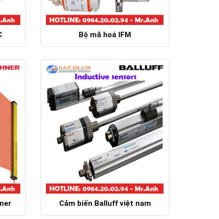
C
Bộ mã hoá IFM
Chi tiết
ner
Cảm biến Balluff việt nam