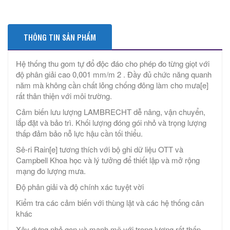
THÔNG TIN SẢN PHẨM
Hệ thống thu gom tự đổ độc đáo cho phép đo từng giọt với
độ phân giải cao 0,001 mm/m 2 . Đầy đủ chức năng quanh
năm mà không cần chất lỏng chống đông làm cho mưa[e]
rất thân thiện với môi trường.
Cảm biến lưu lượng LAMBRECHT dễ nâng, vận chuyển,
lắp đặt và bảo trì. Khối lượng đóng gói nhỏ và trọng lượng
thấp đảm bảo nỗ lực hậu cần tối thiểu.
Sê-ri Rain[e] tương thích với bộ ghi dữ liệu OTT và
Campbell Khoa học và lý tưởng để thiết lập và mở rộng
mạng đo lượng mưa.
Độ phân giải và độ chính xác tuyệt vời
Kiểm tra các cảm biến với thùng lật và các hệ thống cân
khác
Xây dựng nhỏ gọn và mạnh mẽ với trọng lượng rất thấp