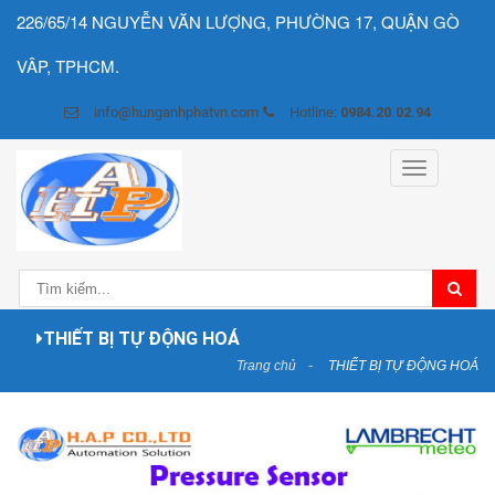
226/65/14 NGUYỄN VĂN LƯỢNG, PHƯỜNG 17, QUẬN GÒ
VÂP, TPHCM.
info@hunganhphatvn.com
Hotline:
0984.20.02.94
Toggle
navigation
THIẾT BỊ TỰ ĐỘNG HOÁ
Trang chủ
THIẾT BỊ TỰ ĐỘNG HOÁ