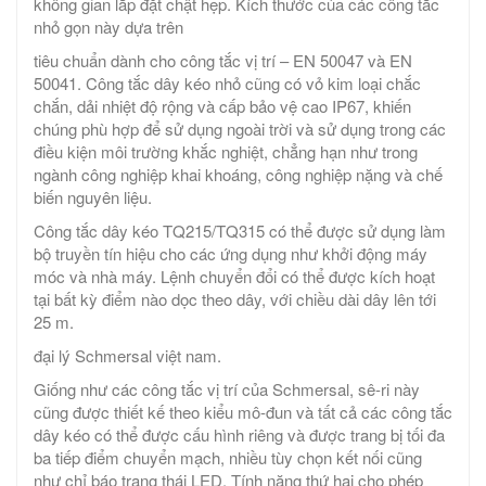
không gian lắp đặt chật hẹp. Kích thước của các công tắc
nhỏ gọn này dựa trên
tiêu chuẩn dành cho công tắc vị trí – EN 50047 và EN
50041. Công tắc dây kéo nhỏ cũng có vỏ kim loại chắc
chắn, dải nhiệt độ rộng và cấp bảo vệ cao IP67, khiến
chúng phù hợp để sử dụng ngoài trời và sử dụng trong các
điều kiện môi trường khắc nghiệt, chẳng hạn như trong
ngành công nghiệp khai khoáng, công nghiệp nặng và chế
biến nguyên liệu.
Công tắc dây kéo TQ215/TQ315 có thể được sử dụng làm
bộ truyền tín hiệu cho các ứng dụng như khởi động máy
móc và nhà máy. Lệnh chuyển đổi có thể được kích hoạt
tại bất kỳ điểm nào dọc theo dây, với chiều dài dây lên tới
25 m.
đại lý Schmersal việt nam.
Giống như các công tắc vị trí của Schmersal, sê-ri này
cũng được thiết kế theo kiểu mô-đun và tất cả các công tắc
dây kéo có thể được cấu hình riêng và được trang bị tối đa
ba tiếp điểm chuyển mạch, nhiều tùy chọn kết nối cũng
như chỉ báo trạng thái LED. Tính năng thứ hai cho phép