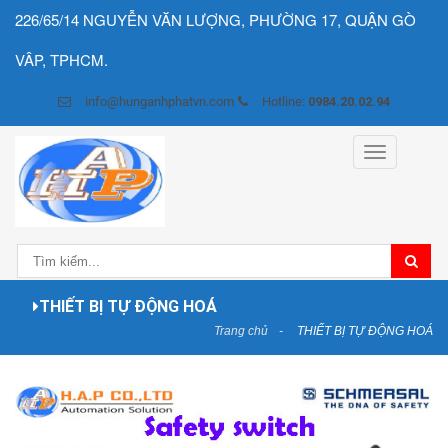
226/65/14 NGUYỄN VĂN LƯỢNG, PHƯỜNG 17, QUẬN GÒ
VÂP, TPHCM.
info@hunganhphatvn.com
Hotline:
0984.20.02.94
Toggle
navigation
THIẾT BỊ TỰ ĐỘNG HOÁ
Trang chủ
THIẾT BỊ TỰ ĐỘNG HOÁ