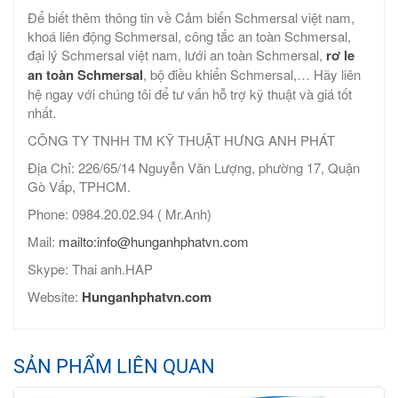
Để biết thêm thông tin về Cảm biến Schmersal việt nam,
khoá liên động Schmersal, công tắc an toàn Schmersal,
đại lý Schmersal việt nam, lưới an toàn Schmersal,
rơ le
an toàn Schmersal
, bộ điều khiển Schmersal,… Hãy liên
hệ ngay với chúng tôi để tư vấn hỗ trợ kỹ thuật và giá tốt
nhất.
CÔNG TY TNHH TM KỸ THUẬT HƯNG ANH PHÁT
Địa Chỉ: 226/65/14 Nguyễn Văn Lượng, phường 17, Quận
Gò Vấp, TPHCM.
Phone: 0984.20.02.94 ( Mr.Anh)
Mail:
mailto:info@hunganhphatvn.com
Skype: Thai anh.HAP
Website:
Hunganhphatvn.com
SẢN PHẨM LIÊN QUAN