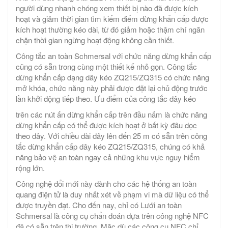
người dùng nhanh chóng xem thiết bị nào đã được kích
hoạt và giảm thời gian tìm kiếm điểm dừng khẩn cấp được
kích hoạt thường kéo dài, từ đó giảm hoặc thậm chí ngăn
chặn thời gian ngừng hoạt động không cần thiết.
Công tắc an toàn Schmersal với chức năng dừng khẩn cấp
cũng có sẵn trong cùng một thiết kế nhỏ gọn. Công tắc
dừng khẩn cấp dạng dây kéo ZQ215/ZQ315 có chức năng
mở khóa, chức năng này phải được đặt lại chủ động trước
lần khởi động tiếp theo. Ưu điểm của công tắc dây kéo
trên các nút ấn dừng khẩn cấp trên đầu nấm là chức năng
dừng khẩn cấp có thể được kích hoạt ở bất kỳ đâu dọc
theo dây. Với chiều dài dây lên đến 25 m có sẵn trên công
tắc dừng khẩn cấp dây kéo ZQ215/ZQ315, chúng có khả
năng bảo vệ an toàn ngay cả những khu vực nguy hiểm
rộng lớn.
Công nghệ đổi mới này dành cho các hệ thống an toàn
quang điện tử là duy nhất xét về phạm vi mà dữ liệu có thể
được truyền đạt. Cho đến nay, chỉ có Lưới an toàn
Schmersal là công cụ chẩn đoán dựa trên công nghệ NFC
đã có sẵn trên thị trường. Mặc dù các công cụ NFC chỉ