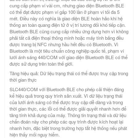
cung cấp phạm vi vài cm, nhưng giao diện Bluetooth BLE
có thể đạt được phạm vi gấp 100 lần ở phạm vi tối đa 5
mét. Điều này có nghĩa là giao diện BLE hoàn hảo khi hệ
thống an toàn quang điện tử ở vị trí tương đối khó tiếp cận.
Bluetooth BLE cũng cung cấp nhiều ứng dụng hơn vì không
phải tất cả điện thoại thông minh hoặc máy tính bảng đều
được trang bị NFC nhưng hầu hết đều có Bluetooth. Vì
Bluetooth là một tiêu chuẩn công nghiệp quốc tế, phạm vi
lưới ánh sáng 440/COM với giao diện Bluetooth BLE có thể
được sử dụng trên toàn thế giới.
Tăng hiệu quả: Dữ liệu trạng thái có thể được truy cập trong
thời gian thực
SLC440/COM với Bluetooth BLE cho phép cải thiện đáng
kể hiệu quả trong quy trình sản xuất. Vì dữ liệu trạng thái
của lưới ánh sáng có thể được truy cập dễ dàng và trong
thời gian thực, các lỗi có thể được giải quyết nhanh hơn để
tăng tính khả dụng của máy. Thông tin trạng thái và dữ liệu
chẩn đoán này cho phép các quy trình được kích hoạt lại
nhanh hơn, đặc biệt trong trường hợp tắt hệ thống nếu phát
hiện thấy mối nguy hiểm.