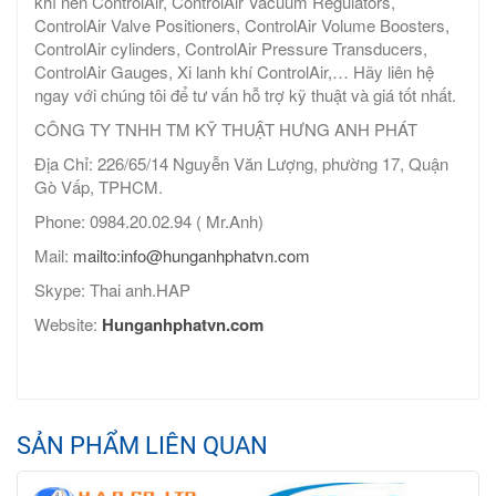
khí nén ControlAir, ControlAir Vacuum Regulators,
ControlAir Valve Positioners, ControlAir Volume Boosters,
ControlAir cylinders, ControlAir Pressure Transducers,
ControlAir Gauges, Xi lanh khí ControlAir,… Hãy liên hệ
ngay với chúng tôi để tư vấn hỗ trợ kỹ thuật và giá tốt nhất.
CÔNG TY TNHH TM KỸ THUẬT HƯNG ANH PHÁT
Địa Chỉ: 226/65/14 Nguyễn Văn Lượng, phường 17, Quận
Gò Vấp, TPHCM.
Phone: 0984.20.02.94 ( Mr.Anh)
Mail:
mailto:info@hunganhphatvn.com
Skype: Thai anh.HAP
Website:
Hunganhphatvn.com
SẢN PHẨM LIÊN QUAN