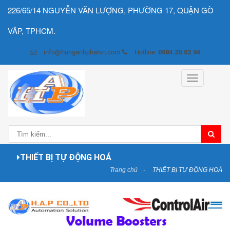
226/65/14 NGUYỄN VĂN LƯỢNG, PHƯỜNG 17, QUẬN GÒ
VÂP, TPHCM.
info@hunganhphatvn.com
Hotline:
0984.20.02.94
Toggle
navigation
THIẾT BỊ TỰ ĐỘNG HOÁ
Trang chủ
THIẾT BỊ TỰ ĐỘNG HOÁ