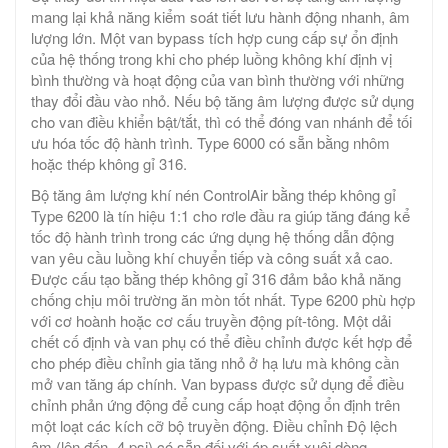
mang lại khả năng kiểm soát tiết lưu hành động nhanh, âm
lượng lớn. Một van bypass tích hợp cung cấp sự ổn định
của hệ thống trong khi cho phép luồng không khí định vị
bình thường và hoạt động của van bình thường với những
thay đổi đầu vào nhỏ. Nếu bộ tăng âm lượng được sử dụng
cho van điều khiển bật/tắt, thì có thể đóng van nhánh để tối
ưu hóa tốc độ hành trình. Type 6000 có sẵn bằng nhôm
hoặc thép không gỉ 316.
Bộ tăng âm lượng khí nén ControlAir bằng thép không gỉ
Type 6200 là tín hiệu 1:1 cho rơle đầu ra giúp tăng đáng kể
tốc độ hành trình trong các ứng dụng hệ thống dẫn động
van yêu cầu luồng khí chuyển tiếp và công suất xả cao.
Được cấu tạo bằng thép không gỉ 316 đảm bảo khả năng
chống chịu môi trường ăn mòn tốt nhất. Type 6200 phù hợp
với cơ hoành hoặc cơ cấu truyền động pít-tông. Một dải
chết cố định và van phụ có thể điều chỉnh được kết hợp để
cho phép điều chỉnh gia tăng nhỏ ở hạ lưu mà không cần
mở van tăng áp chính. Van bypass được sử dụng để điều
chỉnh phản ứng động để cung cấp hoạt động ổn định trên
một loạt các kích cỡ bộ truyền động. Điều chỉnh Độ lệch
âm (lên đến -4 psi) có sẵn đối với áp suất xuôi dòng