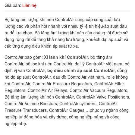
Giá bán:
Liên hệ
Bộ tăng âm lượng khí nén ControlAir cung cấp công suất lưu
lượng cao và phản hồi nhanh với nhiều tỷ lệ tín hiệu/áp suất đầu
ra để lựa chọn. Bộ tăng âm lượng khí nén của chúng tôi được sử
dụng rộng rãi để tăng khả năng lưu lượng, khuếch đại áp suất và
các ứng dụng điều khiển áp suất từ ​​xa.
ControlAir bao gồm:
Xi lanh khí ControlAir
, bộ tăng âm
ControlAir, bộ lọc khí nén ControlAir, đại lý ControlAir việt nam, bộ
định vị van ControlAir,
bộ điều chỉnh áp suất ControlAir
, đồng
hồ đo áp suất ControlAir, đầu dò ControlAir việt nam, rơ le không
khí ControlAir, ControlAir Pressure Regulators, ControlAir Filter
Regulators, ControlAir Air Relays, ControlAir Vacuum Regulators,
Bộ tăng âm lượng khí nén ControlAir, ControlAir Valve Positioners,
ControlAir Volume Boosters, ControlAir cylinders, ControlAir
Pressure Transducers, ControlAir Gauges,…phục vụ ngành công
nghiệp tự động hóa và xây dựng, công nghiệp nặng và công
nghiệp nhẹ.