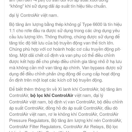
“không” khi sử dụng dải áp suất tín hiệu tiêu chuẩn.
đại lý ControlAir việt nam.
Bộ tăng âm lượng bằng thép không gỉ Type 6600 là tín hiệu
1:1 cho rơle đầu ra được sử dụng trong các ứng dụng yêu
cầu lưu lượng lớn. Thông thường, chúng được sử dụng để
tăng tốc độ tiết lưu của bộ truyền động van thể tích lớn.
Chúng phù hợp với cơ hoành hoặc cơ cấu truyền động pít-
tông. Một dải chết cố định và van phụ có thể điều chỉnh
được kết hợp để cho phép điều chỉnh gia tăng nhỏ ở hạ lưu
mà không cần mở van tăng áp chính. Van bypass được sử
dụng để điều chỉnh phản ứng động để cung cấp hoạt động
ổn định trên một loạt các kích cỡ bộ truyền động.
Để biết thêm thông tin về Xi lanh khí ControlAir, bộ tăng âm
ControlAir,
bộ lọc khí ControlAir
việt nam, đại lý
ControlAir việt nam, bộ định vị van ControlAir, bộ điều chỉnh
áp suất ControlAir, đồng hồ đo áp suất ControlAir, đầu dò
ControlAir việt nam, rơ le không khí ControlAir, ControlAir
Pressure Regulators, Bộ tăng âm lượng khí nén ControlAir,
ControlAir Filter Regulators, ControlAir Air Relays, Bộ lọc