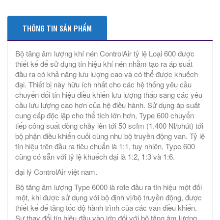
THÔNG TIN SẢN PHẨM
Bộ tăng âm lượng khí nén ControlAir tỷ lệ Loại 600 được
thiết kế để sử dụng tín hiệu khí nén nhằm tạo ra áp suất
đầu ra có khả năng lưu lượng cao và có thể được khuếch
đại. Thiết bị này hữu ích nhất cho các hệ thống yêu cầu
chuyển đổi tín hiệu điều khiển lưu lượng thấp sang các yêu
cầu lưu lượng cao hơn của hệ điều hành. Sử dụng áp suất
cung cấp độc lập cho thể tích lớn hơn, Type 600 chuyển
tiếp công suất dòng chảy lên tới 50 scfm (1.400 Nl/phút) tới
bộ phận điều khiển cuối cùng như bộ truyền động van. Tỷ lệ
tín hiệu trên đầu ra tiêu chuẩn là 1:1, tuy nhiên, Type 600
cũng có sẵn với tỷ lệ khuếch đại là 1:2, 1:3 và 1:6.
đại lý ControlAir việt nam.
Bộ tăng âm lượng Type 6000 là rơle đầu ra tín hiệu một đối
một, khi được sử dụng với bộ định vị/bộ truyền động, được
thiết kế để tăng tốc độ hành trình của các van điều khiển.
Sự thay đổi tín hiệu đầu vào lớn đối với bộ tăng âm lượng