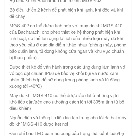
Bộ điều khiển Bacharach controllers MGS-402
Bộ điều khiển 2 kênh để phát hiện khí lạnh, khí độc và khí
dễ cháy
MGS-402 có thể được tích hợp với máy dò khí MGS-410
của Bacharach; cho phép thiết kế hệ thống phát hiện khí
linh hoạt, có thể tận dụng lợi ích của nhiều loại máy dò khí
theo yêu cầu ở các địa điểm khác nhau (phòng máy, phòng
bảo quản lạnh, tủ đông không cửa ngăn và khu vực chuẩn
bị thực phẩm) .
Được thiết kế để vận hành trong các ứng dụng làm lạnh với
vỏ bọc đạt chuẩn IP66 để bảo vệ khỏi bụi và nước xâm
nhập (thích hợp để sử dụng trong phòng lạnh và tủ đông
xuống tới -40°C)
Máy dò khí MGS-410 có thể được lắp đặt ở những vị trí
khó tiếp cận/trên cao (khoảng cách lên tới 305m tính từ bộ
điều khiển)
Nguồn điện và thông tin liên lạc tập trung cho tối đa hai máy
dò khí MGS-410 được kết nối
Đèn chỉ báo LED ba màu cung cấp trạng thái cảnh báo/hệ