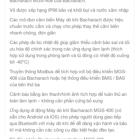
Bacharach MGS-408 của Bacharach.
Vỏ được xếp hạng IP66 bảo vệ khỏi bụi và nước xâm nhập
Các mô-đun cảm biến Máy dò khí Bacharach được hiệu
chuẩn trước cắm và chạy cho phép thay thế cảm biến
nhanh chóng, đơn giản
Các phép đo bù nhiệt độ giúp giảm thiểu cảnh báo sai và tối
ưu hóa độ chính xác trong các ứng dụng làm lạnh (thích
hợp sử dụng trong phòng lạnh và tủ đông có nhiệt độ xuống
tới -40°C)
Truyền thông Modbus để tích hợp với bộ điều khiển MGS-
408 của Bacharach hoặc hệ thống điều khiển BMS / BAS
của bên thứ ba
Cảnh báo bằng âm thanh/hình ảnh tích hợp để tuân thủ an
toàn làm lạnh – không cần phần cứng bổ sung
Ứng dụng di động Máy dò khí Bacharach MGS-400 (có
sẵn cho Android và iOS) cho phép người dùng giao tiếp
qua Bluetooth với máy dò khí để dễ dàng vận hành và bảo
trì mà không cần các công cụ đặc biệt hoặc đào tạo.