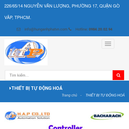
226/65/14 NGUYỄN VĂN LƯỢNG, PHƯỜNG 17, QUẬN GÒ
VÂP, TPHCM.
info@hunganhphatvn.com
Hotline:
0984.20.02.94
Toggle
navigation
THIẾT BỊ TỰ ĐỘNG HOÁ
Trang chủ
THIẾT BỊ TỰ ĐỘNG HOÁ