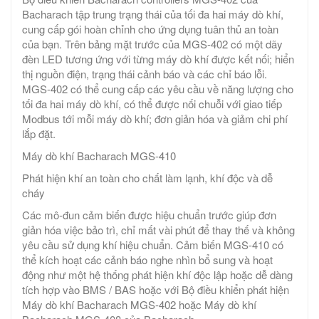
Bacharach tập trung trạng thái của tối đa hai máy dò khí,
cung cấp gói hoàn chỉnh cho ứng dụng tuân thủ an toàn
của bạn. Trên bảng mặt trước của MGS-402 có một dãy
đèn LED tương ứng với từng máy dò khí được kết nối; hiển
thị nguồn điện, trạng thái cảnh báo và các chỉ báo lỗi.
MGS-402 có thể cung cấp các yêu cầu về năng lượng cho
tối đa hai máy dò khí, có thể được nối chuỗi với giao tiếp
Modbus tới mỗi máy dò khí; đơn giản hóa và giảm chi phí
lắp đặt.
Máy dò khí Bacharach MGS-410
Phát hiện khí an toàn cho chất làm lạnh, khí độc và dễ
cháy
Các mô-đun cảm biến được hiệu chuẩn trước giúp đơn
giản hóa việc bảo trì, chỉ mất vài phút để thay thế và không
yêu cầu sử dụng khí hiệu chuẩn. Cảm biến MGS-410 có
thể kích hoạt các cảnh báo nghe nhìn bổ sung và hoạt
động như một hệ thống phát hiện khí độc lập hoặc dễ dàng
tích hợp vào BMS / BAS hoặc với Bộ điều khiển phát hiện
Máy dò khí Bacharach MGS-402 hoặc Máy dò khí