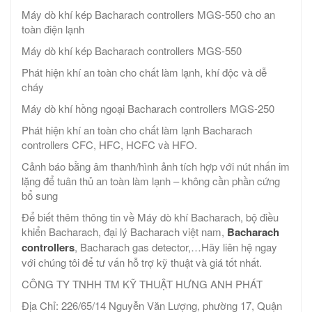
Máy dò khí kép Bacharach controllers MGS-550 cho an
toàn điện lạnh
Máy dò khí kép Bacharach controllers MGS-550
Phát hiện khí an toàn cho chất làm lạnh, khí độc và dễ
cháy
Máy dò khí hồng ngoại Bacharach controllers MGS-250
Phát hiện khí an toàn cho chất làm lạnh Bacharach
controllers CFC, HFC, HCFC và HFO.
Cảnh báo bằng âm thanh/hình ảnh tích hợp với nút nhấn im
lặng để tuân thủ an toàn làm lạnh – không cần phần cứng
bổ sung
Để biết thêm thông tin về Máy dò khí Bacharach, bộ điều
khiển Bacharach, đại lý Bacharach việt nam,
Bacharach
controllers
, Bacharach gas detector,…Hãy liên hệ ngay
với chúng tôi để tư vấn hỗ trợ kỹ thuật và giá tốt nhất.
CÔNG TY TNHH TM KỸ THUẬT HƯNG ANH PHÁT
Địa Chỉ: 226/65/14 Nguyễn Văn Lượng, phường 17, Quận