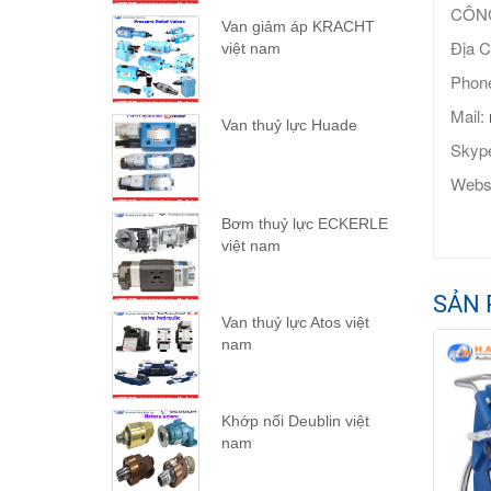
CÔNG
Van giảm áp KRACHT
Địa C
việt nam
Phone
Mail:
Van thuỷ lực Huade
Skype
Webs
Bơm thuỷ lực ECKERLE
việt nam
SẢN 
Van thuỷ lực Atos việt
nam
Khớp nối Deublin việt
nam