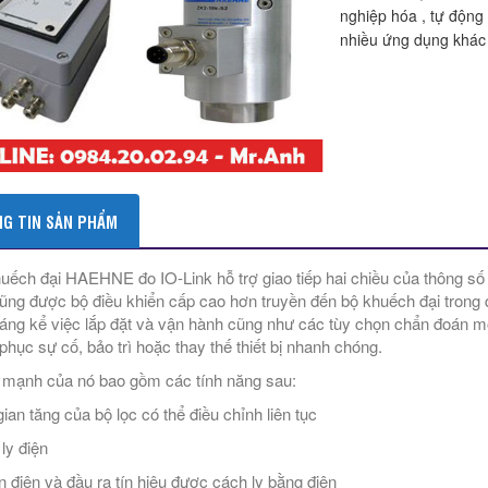
nghiệp hóa , tự động
nhiều ứng dụng khác 
G TIN SẢN PHẨM
uếch đại HAEHNE đo IO-Link hỗ trợ giao tiếp hai chiều của thông số k
ũng được bộ điều khiển cấp cao hơn truyền đến bộ khuếch đại trong qu
áng kể việc lắp đặt và vận hành cũng như các tùy chọn chẩn đoán mở r
phục sự cố, bảo trì hoặc thay thế thiết bị nhanh chóng.
mạnh của nó bao gồm các tính năng sau:
gian tăng của bộ lọc có thể điều chỉnh liên tục
ly điện
 điện và đầu ra tín hiệu được cách ly bằng điện