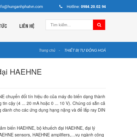
nfo@hunganhphatvn.com
Hotline:
0984.20.02.94
TỨC
LIÊN HỆ
Trang chủ
THIẾT BỊ TỰ ĐỘNG HOÁ
 đại HAEHNE
E chuyển đổi tín hiệu đo của máy đo biến dạng thành
g tin cậy (4 ... 20 mA hoặc 0 ... 10 V). Chúng có sẵn cả
g dành cho các ứng dụng hạng nặng và để lắp ray DIN
ảm biến HAEHNE, bộ khuếch đại HAEHNE, đại lý
AEHNE sensors, HAEHNE amplifiers,…vụ ngành công