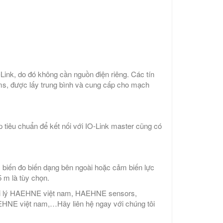
-Link, do đó không cần nguồn điện riêng. Các tín
1 ms, được lấy trung bình và cung cấp cho mạch
 tiêu chuẩn để kết nối với IO-Link master cũng có
 biến đo biến dạng bên ngoài hoặc cảm biến lực
5 m là tùy chọn.
ại lý HAEHNE việt nam, HAEHNE sensors,
NE việt nam,…Hãy liên hệ ngay với chúng tôi