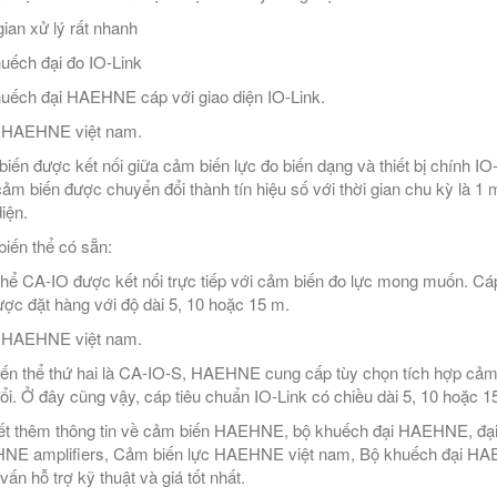
gian xử lý rất nhanh
uếch đại đo IO-Link
uếch đại HAEHNE cáp với giao diện IO-Link.
ý HAEHNE việt nam.
iến được kết nối giữa cảm biến lực đo biến dạng và thiết bị chính IO
cảm biến được chuyển đổi thành tín hiệu số với thời gian chu kỳ là 
iện.
biến thể có sẵn:
thể CA-IO được kết nối trực tiếp với cảm biến đo lực mong muốn. Cáp
ược đặt hàng với độ dài 5, 10 hoặc 15 m.
ý HAEHNE việt nam.
iến thể thứ hai là CA-IO-S, HAEHNE cung cấp tùy chọn tích hợp cảm
đổi. Ở đây cũng vậy, cáp tiêu chuẩn IO-Link có chiều dài 5, 10 hoặc 1
ết thêm thông tin về cảm biến HAEHNE, bộ khuếch đại HAEHNE, đ
E amplifiers, Cảm biến lực HAEHNE việt nam, Bộ khuếch đại HAEH
vấn hỗ trợ kỹ thuật và giá tốt nhất.