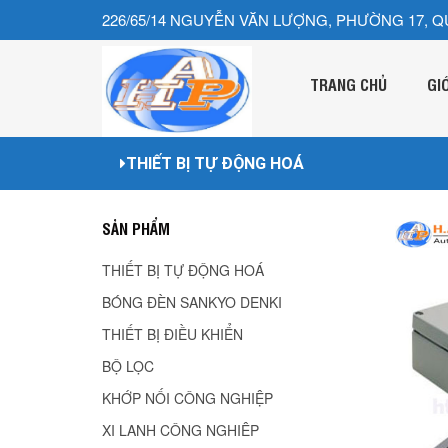
226/65/14 NGUYỄN VĂN LƯỢNG, PHƯỜNG 17, Q
TRANG CHỦ
GI
THIẾT BỊ TỰ ĐỘNG HOÁ
SẢN PHẨM
THIẾT BỊ TỰ ĐỘNG HOÁ
BÓNG ĐÈN SANKYO DENKI
THIẾT BỊ ĐIỀU KHIỂN
BỘ LỌC
KHỚP NỐI CÔNG NGHIỆP
XI LANH CÔNG NGHIÊP