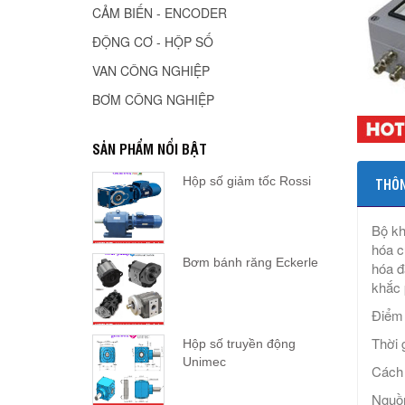
CẢM BIẾN - ENCODER
ĐỘNG CƠ - HỘP SỐ
VAN CÔNG NGHIỆP
BƠM CÔNG NGHIỆP
SẢN PHẨM NỔI BẬT
Hộp số giảm tốc Rossi
THÔN
Bộ kh
hóa c
Bơm bánh răng Eckerle
hóa đ
khắc 
Điểm 
Thời 
Hộp số truyền động
Unimec
Cách 
Nguồn