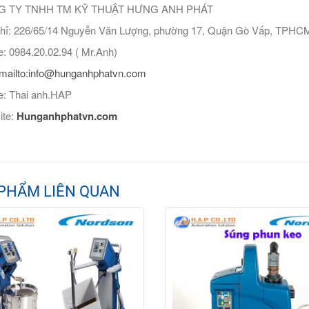
 TY TNHH TM KỸ THUẬT HƯNG ANH PHÁT
hỉ: 226/65/14 Nguyễn Văn Lượng, phường 17, Quận Gò Vấp, TPHC
: 0984.20.02.94 ( Mr.Anh)
mailto:info@hunganhphatvn.com
: Thai anh.HAP
ite:
Hunganhphatvn.com
PHẨM LIÊN QUAN