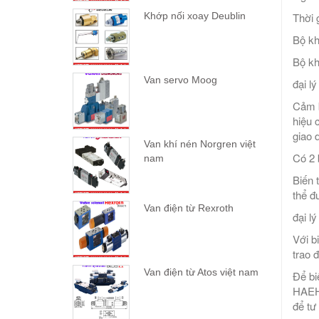
Thời 
Khớp nối xoay Deublin
Bộ kh
Bộ kh
Van servo Moog
đại l
Cảm b
hiệu 
giao d
Van khí nén Norgren việt
Có 2 
nam
Biến 
thể đ
Van điện từ Rexroth
đại l
Với b
trao 
Van điện từ Atos việt nam
Để bi
HAEHN
để tư 