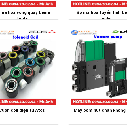
 mã hoá vòng quay Leine
Bộ mã hóa tuyến tính Le
Linde
Linde
Chi tiết
Chi tiết
Cuộn coil điện từ Atos
Máy bơm hút chân không 