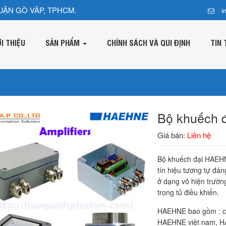
UẬN GÒ VÂP, TPHCM.
i
ỚI THIỆU
SẢN PHẨM
CHÍNH SÁCH VÀ QUI ĐỊNH
TIN 
Bộ khuếch
Giá bán:
Liên hệ
Bộ khuếch đại HAEHN
tín hiệu tương tự đán
ở dạng vỏ hiện trườn
trong tủ điều khiển.
HAEHNE bao gồm : c
HAEHNE việt nam, H