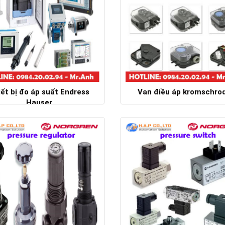
ết bị đo áp suất Endress
Van điều áp kromschro
Hauser
Chi tiết
Chi tiết