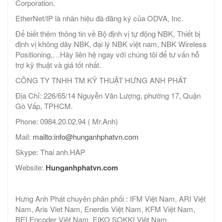
Corporation.
EtherNet/IP là nhãn hiệu đã đăng ký của ODVA, Inc.
Để biết thêm thông tin về Bộ định vị tự động NBK, Thiết bị
định vị không dây NBK, đại lý NBK việt nam, NBK Wireless
Positioning,…Hãy liên hệ ngay với chúng tôi để tư vấn hỗ
trợ kỹ thuật và giá tốt nhất.
CÔNG TY TNHH TM KỸ THUẬT HƯNG ANH PHÁT
Địa Chỉ: 226/65/14 Nguyễn Văn Lượng, phường 17, Quận
Gò Vấp, TPHCM.
Phone: 0984.20.02.94 ( Mr.Anh)
Mail:
mailto:info@hunganhphatvn.com
Skype: Thai anh.HAP
Website:
Hunganhphatvn.com
Hưng Anh Phát chuyên phân phối : IFM Việt Nam, ARI Việt
Nam, Aris Viet Nam, Enerdis Việt Nam, KFM Việt Nam,
BEI Encoder Việt Nam, EIKO SOKKI Việt Nam,