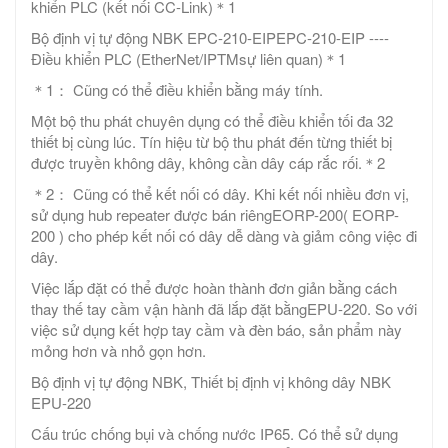
khiển PLC (kết nối CC-Link)＊1
Bộ định vị tự động NBK EPC-210-EIPEPC-210-EIP ----
Điều khiển PLC (EtherNet/IPTMsự liên quan)＊1
＊1： Cũng có thể điều khiển bằng máy tính.
Một bộ thu phát chuyên dụng có thể điều khiển tối đa 32
thiết bị cùng lúc. Tín hiệu từ bộ thu phát đến từng thiết bị
được truyền không dây, không cần dây cáp rắc rối.＊2
＊2： Cũng có thể kết nối có dây. Khi kết nối nhiều đơn vị,
sử dụng hub repeater được bán riêngEORP-200( EORP-
200 ) cho phép kết nối có dây dễ dàng và giảm công việc đi
dây.
Việc lắp đặt có thể được hoàn thành đơn giản bằng cách
thay thế tay cầm vận hành đã lắp đặt bằngEPU-220. So với
việc sử dụng kết hợp tay cầm và đèn báo, sản phẩm này
mỏng hơn và nhỏ gọn hơn.
Bộ định vị tự động NBK, Thiết bị định vị không dây NBK
EPU-220
Cấu trúc chống bụi và chống nước IP65. Có thể sử dụng