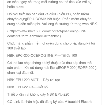
an toàn ngay cả trong môi trường có thể tiếp xúc với bụi
hoặc nước.
Đối với thiết lập ban đầu và điều khiển PC, phần mềm
chuyên dụngEPU-COMlà bắt buộc. Phần mềm chuyên
dụng có sẵn miễn phí. Vui lòng tải xuống từ trang web NBK.
( https://www.nbk1560.com/contact/positioning-unit-
contents-form-software-dl/thanks/ )
Chức năng phần mềm chuyên dụng cho phép đăng ký tới
100 thiết lập.
NBK EPC-200-CCEPC-210-EIP----Tối đa 100
Có thể lựa chọn thông số kỹ thuật của đầu cáp theo mã
sản phẩm. Khi sử dụng hub lặp lạiEORP-200( EORP-200 ),
chọn loại đầu nối.
NBK EPU-220-MỘT----Dây rời rạc
NBK EPU-220-B----Kết nối
Thiết bị định vị không dây NBK EPU-220
CC-Link là nhãn hiệu đã đăng ký của Mitsubishi Electric