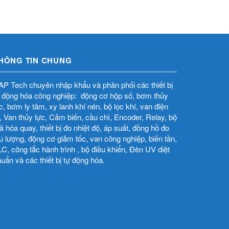
HÔNG TIN CHUNG
P Tech chuyên nhập khẩu và phân phối các thiết bị
 động hóa công nghiệp: động cơ hộp số, bơm thủy
̣c, bơm ly tâm, xy lanh khí nén, bộ lọc khí, van điện
̀, Van thủy lực, Cảm biến, cầu chì, Encoder, Relay, bộ
 hóa quay, thiết bị đo nhiệt độ, áp suất, đồng hồ đo
u lượng, động cơ giảm tốc, van công nghiệp, biến tần,
C, công tắc hành trình , bộ điều khiển, Đèn UV diệt
uẩn và các thiết bị tự động hóa.