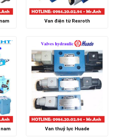
 nam
Van điện từ Rexroth
Chi tiết
t nam
Van thuỷ lực Huade