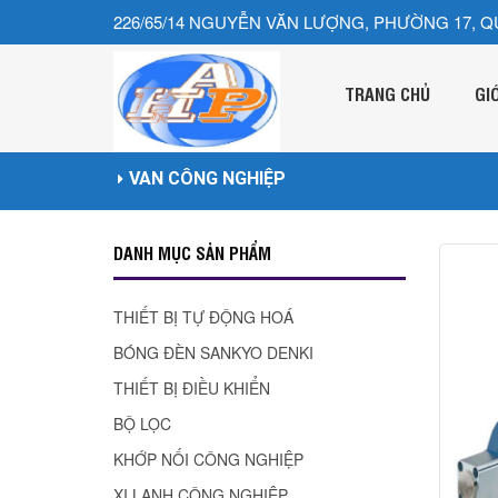
226/65/14 NGUYỄN VĂN LƯỢNG, PHƯỜNG 17, Q
TRANG CHỦ
GI
VAN CÔNG NGHIỆP
DANH MỤC SẢN PHẨM
THIẾT BỊ TỰ ĐỘNG HOÁ
BÓNG ĐÈN SANKYO DENKI
THIẾT BỊ ĐIỀU KHIỂN
BỘ LỌC
KHỚP NỐI CÔNG NGHIỆP
XI LANH CÔNG NGHIÊP