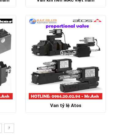
Chi tiết
Van tỷ lệ Atos
Chi tiết
7