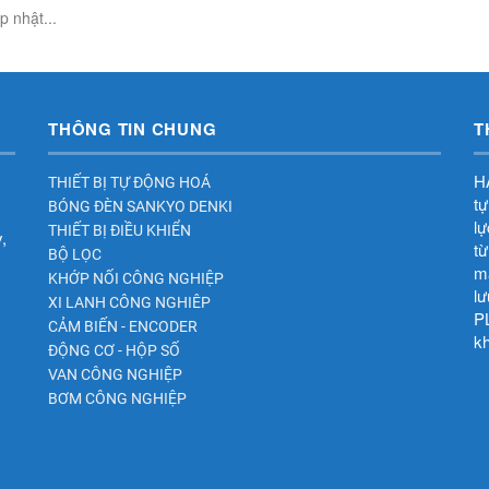
 nhật...
THÔNG TIN CHUNG
T
HA
THIẾT BỊ TỰ ĐỘNG HOÁ
tự
BÓNG ĐÈN SANKYO DENKI
lư
THIẾT BỊ ĐIỀU KHIỂN
,
tư
BỘ LỌC
mã
KHỚP NỐI CÔNG NGHIỆP
lư
XI LANH CÔNG NGHIÊP
PL
CẢM BIẾN - ENCODER
kh
ĐỘNG CƠ - HỘP SỐ
VAN CÔNG NGHIỆP
BƠM CÔNG NGHIỆP