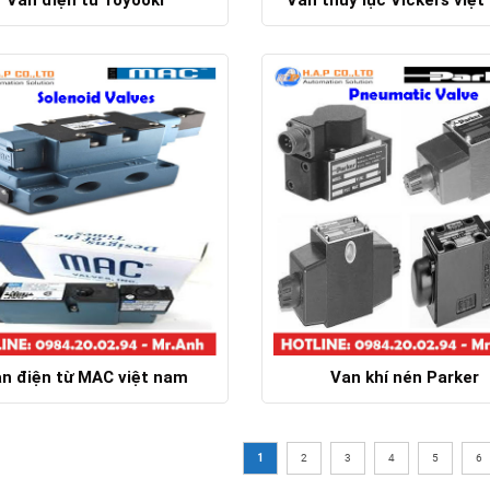
Chi tiết
Chi tiết
n điện từ MAC việt nam
Van khí nén Parker
Chi tiết
Chi tiết
1
2
3
4
5
6