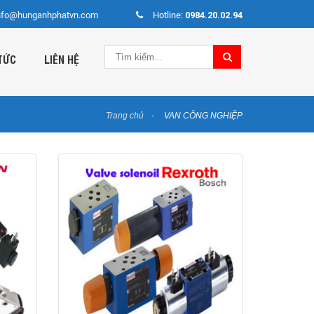
nfo@hunganhphatvn.com
Hotline:
0984.20.02.94
TỨC
LIÊN HỆ
Trang chủ
VAN CÔNG NGHIỆP