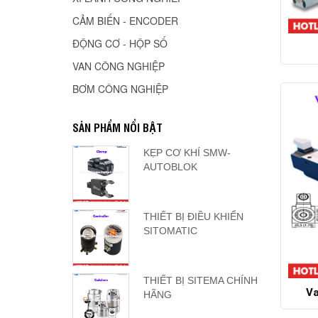
CẢM BIẾN - ENCODER
ĐỘNG CƠ - HỘP SỐ
VAN CÔNG NGHIỆP
BƠM CÔNG NGHIỆP
SẢN PHẨM NỔI BẬT
KẸP CƠ KHÍ SMW-
AUTOBLOK
THIẾT BỊ ĐIỀU KHIỂN
SITOMATIC
THIẾT BỊ SITEMA CHÍNH
Va
HÃNG