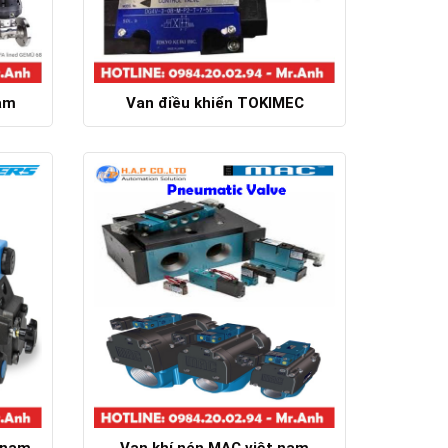
am
Van điều khiển TOKIMEC
Chi tiết
t nam
Van khí nén MAC việt nam