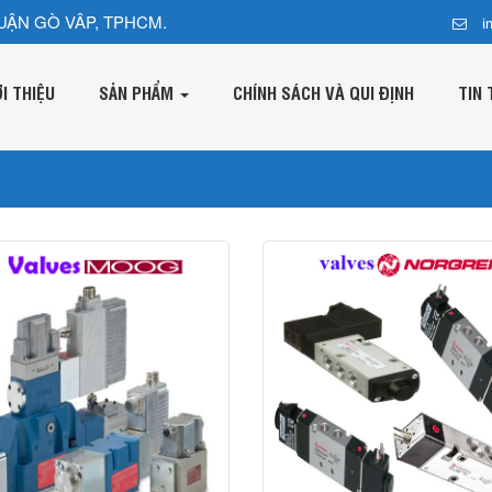
UẬN GÒ VÂP, TPHCM.
i
ỚI THIỆU
SẢN PHẨM
CHÍNH SÁCH VÀ QUI ĐỊNH
TIN 