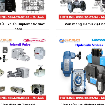
điều khiển Duplomatic việt
Van màng Gemu việt n
nam
Chi tiết
Chi tiết
Van điện từ Toyooki
Van thủy lực Vickers việ