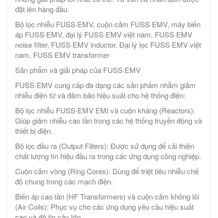
đặt lên hàng đầu.
Bộ lọc nhiễu FUSS·EMV, cuộn cảm FUSS·EMV, máy biến
áp FUSS·EMV, đại lý FUSS·EMV việt nam, FUSS·EMV
noise filter, FUSS·EMV inductor, Đại lý lọc FUSS·EMV việt
nam, FUSS·EMV transformer
Sản phẩm và giải pháp của FUSS·EMV
FUSS·EMV cung cấp đa dạng các sản phẩm nhằm giảm
nhiễu điện từ và đảm bảo hiệu suất cho hệ thống điện:
Bộ lọc nhiễu FUSS·EMV EMI và cuộn kháng (Reactors):
Giúp giảm nhiễu cao tần trong các hệ thống truyền động và
thiết bị điện.
Bộ lọc đầu ra (Output Filters): Được sử dụng để cải thiện
chất lượng tín hiệu đầu ra trong các ứng dụng công nghiệp.
Cuộn cảm vòng (Ring Cores): Dùng để triệt tiêu nhiễu chế
độ chung trong các mạch điện.
Biến áp cao tần (HF Transformers) và cuộn cảm không lõi
(Air Coils): Phục vụ cho các ứng dụng yêu cầu hiệu suất
cao và độ tin cậy lớn.