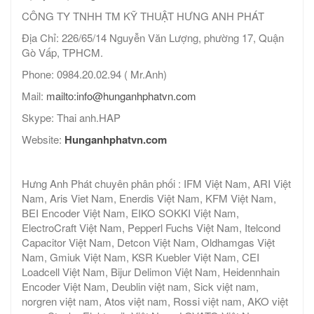
CÔNG TY TNHH TM KỸ THUẬT HƯNG ANH PHÁT
Địa Chỉ: 226/65/14 Nguyễn Văn Lượng, phường 17, Quận
Gò Vấp, TPHCM.
Phone: 0984.20.02.94 ( Mr.Anh)
Mail:
mailto:info@hunganhphatvn.com
Skype: Thai anh.HAP
Website:
Hunganhphatvn.com
Hưng Anh Phát chuyên phân phối : IFM Việt Nam, ARI Việt
Nam, Aris Viet Nam, Enerdis Việt Nam, KFM Việt Nam,
BEI Encoder Việt Nam, EIKO SOKKI Việt Nam,
ElectroCraft Việt Nam, Pepperl Fuchs Việt Nam, Itelcond
Capacitor Việt Nam, Detcon Việt Nam, Oldhamgas Việt
Nam, Gmiuk Việt Nam, KSR Kuebler Việt Nam, CEI
Loadcell Việt Nam, Bijur Delimon Việt Nam, Heidennhain
Encoder Việt Nam, Deublin việt nam, Sick việt nam,
norgren việt nam, Atos việt nam, Rossi việt nam, AKO việt