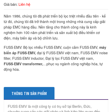
Giá bán:
Liên hệ
Năm 1986, chúng tôi đã phát triển bộ lọc triệt nhiễu đầu tiên - kể
từ đó, chúng tôi đã trở thành một trong những nhà cung cấp giải
pháp EMC hàng đầu. Nền tảng cho thành công này là kinh
nghiệm hơn 100 năm phát triển và sản xuất bộ điều khiển cơ
điện, máy biến áp và bộ chỉnh lưu.
FUSS·EMV: Bộ lọc nhiễu FUSS·EMV, cuộn cảm FUSS·EMV,
máy
biến áp FUSS·EMV,
đại lý FUSS·EMV việt nam, FUSS·EMV noise
filter, FUSS·EMV inductor, Đại lý lọc FUSS·EMV việt nam,
FUSS·EMV transformer,
…phục vụ ngành công nghiệp hóa, tự
động hóa.
THÔNG TIN SẢN PHẨM
FUSS·EMV là một công ty có trụ sở tại Berlin, Đức,
chuyên cung cấp các giải pháp và linh kiện liên quan đến