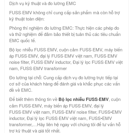
Dịch vụ kỹ thuật và đo lường EMC
FUSS·EMV không chỉ cung cấp sản phẩm mà còn hỗ trợ
kỹ thuật toàn diện:
Phòng thí nghiệm đo lường EMC: Thực hiện các phép đo
và thử nghiệm để đảm bảo thiết bị tuân thủ các tiêu chuẩn
EMC quốc tế.
Bộ lọc nhiễu FUSS·EMV, cuộn cảm FUSS·EMV, máy biến
áp FUSS·EMV, đại lý FUSS·EMV việt nam, FUSS·EMV
noise filter, FUSS·EMV inductor, Đại lý lọc FUSS·EMV việt
nam, FUSS·EMV transformer
Đo lường tại chỗ: Cung cấp dịch vụ đo lường trực tiếp tại
cơ sở của khách hàng để đánh giá và khắc phục các vấn
đề về EMC.
Để biết thêm thông tin về
Bộ lọc nhiễu FUSS·EMV
, cuộn
cảm FUSS·EMV, máy biến áp FUSS·EMV, đại lý
FUSS·EMV việt nam, FUSS-EMV noise filter, FUSS•EMV
inductor, Đại lý lọc FUSS·EMV việt nam, FUSS•EMV
transformer,…Hãy liên hệ ngay với chúng tôi để tư vấn hỗ
trợ kỹ thuật và giá tốt nhất.