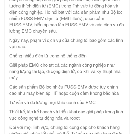
tương thích điện từ (EMC) trong lĩnh vực tự động hóa và
điện công nghiệp. Họ nổi bật với các sản phẩm như Bộ lọc
nhiễu FUSS·EMV điện từ (EMI filters), cuộn cảm
FUSS·EMV, biến áp cao tần FUSS·EMV và các dịch vụ đo
lường EMC chuyên sâu.
Ngày nay, phạm vi dịch vụ của chúng tôi bao gồm các lĩnh
vực sau:
Chống nhiễu điện từ trong hệ thống điện
Giải pháp EMC cho tất cả các ngành công nghiệp như
năng lượng tái tạo, di động điện tử, cơ khí và kỹ thuật nhà
máy
Các sản phẩm Bộ lọc nhiễu FUSS·EMV được tùy chỉnh
cao như máy biến áp HF hoặc cuộn cảm không bão hòa
Tư vấn và đo lường mọi khía cạnh của EMC
Thiết kế, lập kế hoạch và triển khai các giải pháp trong lĩnh
vực công nghệ tự động hóa và robot
Đối với mọi lĩnh vực, chúng tôi cung cấp cho khách hàng
những giải pháp tốt nhất có thể. Tư vấn cá nhân luôn được