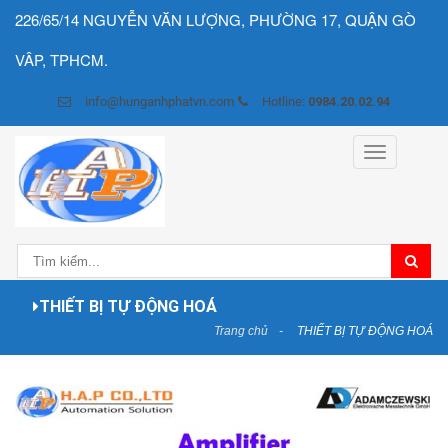
226/65/14 NGUYỄN VĂN LƯỢNG, PHƯỜNG 17, QUẬN GÒ
VÂP, TPHCM.
info@hunganhphatvn.com
Hotline:
0984.20.02.94
Toggle
navigation
THIẾT BỊ TỰ ĐỘNG HOÁ
Trang chủ
THIẾT BỊ TỰ ĐỘNG HOÁ