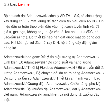
Giá bán:
Liên hệ
Bộ khuếch đại Adamczewski cách ly AD-TV 1 GX, có chiều rộng
xây dựng chỉ 6,2 mm, dùng để tách điện tín hiệu điện áp DC. Tín
hiệu đầu ra tuân theo biến đầu vào một cách tuyến tính và, đến
giá trị giới hạn, không phụ thuộc vào tải kết nối (0-10 VDC, đầu
vào/đầu ra 1:1). Do thiết kế hẹp nên đạt được mật độ đóng gói
cao. Khi kết hợp với đầu nối ray DIN, hệ thống dây điện giảm
đáng kể.
Adamczewski bao gồm: Xử lý tín hiệu tương tự Adamczewski /
Linh kiện EX Adamczewski / Đo công suất và năng lượng
Adamczewski / Thiết bị Fieldbus Adamczewski / Bộ chuyển đổi đo
lường Adamczewski, Bộ chuyển đổi đa chức năng Adamczewski /
Đo xung và tần số Adamczewski / Thiết bị vận hành và chỉ báo
Adamczewski / Quang điện Adamczewski / Chức năng, phụ kiện
Adamczewski, Bộ khuếch đại Adamczewski, đại lý Adamczewski
việt nam,
Adamczewski amplifier
, và nội dung tải xuống đặc
biệt.