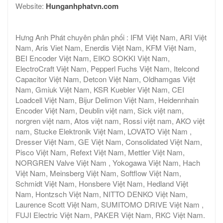
Website:
Hunganhphatvn.com
Hưng Anh Phát chuyên phân phối : IFM Việt Nam, ARI Việt
Nam, Aris Viet Nam, Enerdis Việt Nam, KFM Việt Nam,
BEI Encoder Việt Nam, EIKO SOKKI Việt Nam,
ElectroCraft Việt Nam, Pepperl Fuchs Việt Nam, Itelcond
Capacitor Việt Nam, Detcon Việt Nam, Oldhamgas Việt
Nam, Gmiuk Việt Nam, KSR Kuebler Việt Nam, CEI
Loadcell Việt Nam, Bijur Delimon Việt Nam, Heidennhain
Encoder Việt Nam, Deublin việt nam, Sick việt nam,
norgren việt nam, Atos việt nam, Rossi việt nam, AKO việt
nam, Stucke Elektronik Việt Nam, LOVATO Việt Nam ,
Dresser Việt Nam, GE Việt Nam, Consolidated Việt Nam,
Pisco Việt Nam, Refext Việt Nam, Mettler Việt Nam,
NORGREN Valve Việt Nam , Yokogawa Việt Nam, Hach
Việt Nam, Meinsberg Việt Nam, Softflow Việt Nam,
Schmidt Việt Nam, Honsbere Việt Nam, Hedland Việt
Nam, Hontzsch Việt Nam, NITTO DENKO Việt Nam,
Laurence Scott Việt Nam, SUMITOMO DRIVE Việt Nam ,
FUJI Electric Việt Nam, PAKER Việt Nam, RKC Việt Nam.