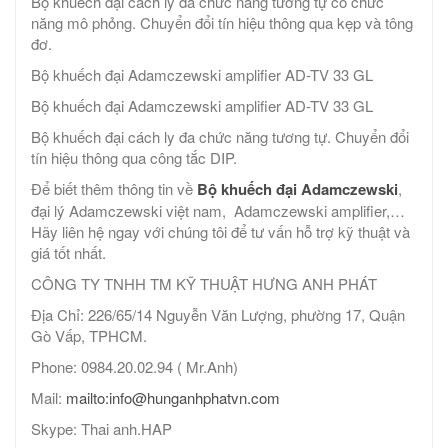
Bộ khuếch đại cách ly đa chức năng tương tự có chức
năng mô phỏng. Chuyển đổi tín hiệu thông qua kẹp và tông
đơ.
Bộ khuếch đại Adamczewski amplifier AD-TV 33 GL
Bộ khuếch đại Adamczewski amplifier AD-TV 33 GL
Bộ khuếch đại cách ly đa chức năng tương tự. Chuyển đổi
tín hiệu thông qua công tắc DIP.
Để biết thêm thông tin về
Bộ khuếch đại Adamczewski
,
đại lý Adamczewski việt nam, Adamczewski amplifier,…
Hãy liên hệ ngay với chúng tôi để tư vấn hỗ trợ kỹ thuật và
giá tốt nhất.
CÔNG TY TNHH TM KỸ THUẬT HƯNG ANH PHÁT
Địa Chỉ: 226/65/14 Nguyễn Văn Lượng, phường 17, Quận
Gò Vấp, TPHCM.
Phone: 0984.20.02.94 ( Mr.Anh)
Mail:
mailto:info@hunganhphatvn.com
Skype: Thai anh.HAP