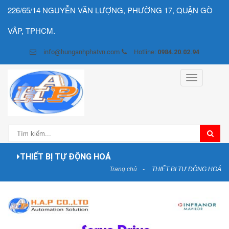
226/65/14 NGUYỄN VĂN LƯỢNG, PHƯỜNG 17, QUẬN GÒ
VÂP, TPHCM.
info@hunganhphatvn.com
Hotline:
0984.20.02.94
Toggle
navigation
THIẾT BỊ TỰ ĐỘNG HOÁ
Trang chủ
THIẾT BỊ TỰ ĐỘNG HOÁ