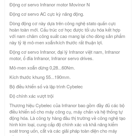
Động cơ servo Infranor motor Movinor N
Động cơ servo AC cực kỳ năng động.
Dòng động cơ này dựa trên công nghệ stato quấn cực
hoàn toàn mới. Cấu trúc cơ học được tối ưu hóa kết hợp
với nam châm công suất cao mang lại cho dòng sản phẩm
này tỷ lệ mô-men xoắn/kích thước rất thuận lợi.
Động cơ servo Infranor, đại lý Infranor việt nam, Infranor
motor, ổ đĩa Infranor, Infranor servo drives.
Mô-men xoắn dừng 0,28...60Nm.
Kích thước khung 55...190mm.
Bộ điều khiển số và lập trình Cybelec
Độ chính xác vượt trội
Thương hiệu Cybelec của Infranor bao gồm đầy đủ các bộ
điều khiển số cho máy công cụ, máy chấn và hệ thống tự
động hóa. Là công ty hàng đầu thị trường về công nghệ tạo
hình kim loại, cung cấp độ chính xác và khả năng kiểm
soát trong uốn, cắt và các giải pháp toàn diện cho máy