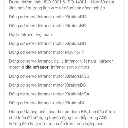
Được chứng nhận ISO 9001 & ISO 14001 – Hơn 60 năm
kinh nghiệm trong lĩnh vực tự động hóa công nghiệp
Động cơ servo Infranor motor XtraforsBR
Động cơ servo Infranor motor XtraforsBR
Đại lý Infranor việt nam
Động cơ servo Infranor motor XtraforsBR
Động cơ servo Infranor motor Movinor T
Động cơ servo Infranor, đại lý Infranor việt nam, Infranor
motor,
ổ đĩa Infranor
, Infranor servo drives.
Động cơ servo Infranor motor XtraforsMSS​
Động cơ servo Infranor motor XtraforsBC
Động cơ servo Infranor motor XtraforsMSA
Động cơ servo Infranor motor XtraforsBL
Động cơ không chổi than đa cực dòng BR, ban đầu được
phát triển để sử dụng truyền động trực tiếp trong AGV,
hướng đến tỷ lệ mô-men xoắn trên trọng lượng cao.