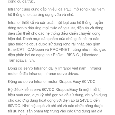
công cụ đa trục.
Infranor cũng cung cấp nhiều loại PLC, mở rộng khái niệm
hệ thống cho các ứng dụng vừa và nhỏ.
Infranor thiết kế và sản xuất một loạt các hệ thống truyền
động servo đáp ứng mọi mức công suất, điện áp và dòng
điện cần thiết cho các hệ thống điều khiển chuyển động
hiện đại. Danh mục sản phẩm của chúng tôi hỗ trợ các
giao thức fieldbus được sử dụng rộng rãi nhất, bao gồm
EtherCAT , CANopen và PROFINET , cũng như nhiều giao
diện phản hồi đa dạng như EnDat , BiSS-C , Hiperface ,
Tamagawa , v.v.
Động cơ servo Infranor, đại lý Infranor việt nam, Infranor
motor, ổ đĩa Infranor, Infranor servo drives.
Động cơ servo Infranor motor XtrapulsEasy 60 VDC
Bộ điều khiển servo 60VDC XtrapulsEasy là một thiết bị
hiệu suất cao, cực kỳ nhỏ gọn và dễ sử dụng, chuyên dụng
cho các ứng dụng hoạt động với điện áp từ 24VDC đến
60VDC. Nhờ hiệu quả về chi phí và các chức năng được
tối ưu hóa, sản phẩm tập trung vào các ứng dụng mà giá