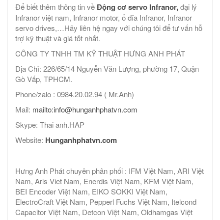
Để biết thêm thông tin về
Động cơ servo Infranor,
đại lý
Infranor việt nam, Infranor motor, ổ đĩa Infranor, Infranor
servo drives,…Hãy liên hệ ngay với chúng tôi để tư vấn hỗ
trợ kỹ thuật và giá tốt nhất.
CÔNG TY TNHH TM KỸ THUẬT HƯNG ANH PHÁT
Địa Chỉ: 226/65/14 Nguyễn Văn Lượng, phường 17, Quận
Gò Vấp, TPHCM.
Phone/zalo : 0984.20.02.94 ( Mr.Anh)
Mail:
mailto:info@hunganhphatvn.com
Skype: Thai anh.HAP
Website:
Hunganhphatvn.com
Hưng Anh Phát chuyên phân phối : IFM Việt Nam, ARI Việt
Nam, Aris Viet Nam, Enerdis Việt Nam, KFM Việt Nam,
BEI Encoder Việt Nam, EIKO SOKKI Việt Nam,
ElectroCraft Việt Nam, Pepperl Fuchs Việt Nam, Itelcond
Capacitor Việt Nam, Detcon Việt Nam, Oldhamgas Việt