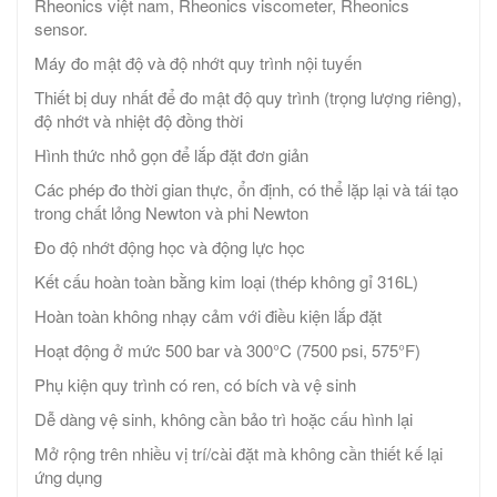
Rheonics việt nam, Rheonics viscometer, Rheonics
sensor.
Máy đo mật độ và độ nhớt quy trình nội tuyến
Thiết bị duy nhất để đo mật độ quy trình (trọng lượng riêng),
độ nhớt và nhiệt độ đồng thời
Hình thức nhỏ gọn để lắp đặt đơn giản
Các phép đo thời gian thực, ổn định, có thể lặp lại và tái tạo
trong chất lỏng Newton và phi Newton
Đo độ nhớt động học và động lực học
Kết cấu hoàn toàn bằng kim loại (thép không gỉ 316L)
Hoàn toàn không nhạy cảm với điều kiện lắp đặt
Hoạt động ở mức 500 bar và 300°C (7500 psi, 575°F)
Phụ kiện quy trình có ren, có bích và vệ sinh
Dễ dàng vệ sinh, không cần bảo trì hoặc cấu hình lại
Mở rộng trên nhiều vị trí/cài đặt mà không cần thiết kế lại
ứng dụng