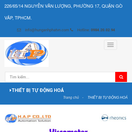
226/65/14 NGUYỄN VĂN LƯỢNG, PHƯỜNG 17, QUẬN GÒ
VÂP, TPHCM.
info@hunganhphatvn.com
Hotline:
0984.20.02.94
Toggle
navigation
THIẾT BỊ TỰ ĐỘNG HOÁ
Trang chủ
THIẾT BỊ TỰ ĐỘNG HOÁ