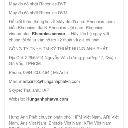
Máy đo độ nhớt Rheonics DVP
Máy đo độ nhớt Rheonics DVM
Để biết thêm thông tin về Máy đo độ nhớt Rheonics, cảm
biến Rheonics, đại lý Rheonics việt nam, Rheonics
viscometer,
Rheonics sensor
,…Hãy liên hệ ngay với
chúng tôi để tư vấn hỗ trợ kỹ thuật và giá tốt nhất.
CÔNG TY TNHH TM KỸ THUẬT HƯNG ANH PHÁT
Địa Chỉ: 226/65/14 Nguyễn Văn Lượng, phường 17, Quận
Gò Vấp, TPHCM.
Phone: 0984.20.02.94 ( Mr.Anh)
Mail:
mailto:info@hunganhphatvn.com
Skype: Thai anh.HAP
Website:
Hunganhphatvn.com
Hưng Anh Phát chuyên phân phối : IFM Việt Nam, ARI Việt
Nam, Aris Viet Nam, Enerdis Việt Nam, KFM Việt Nam,