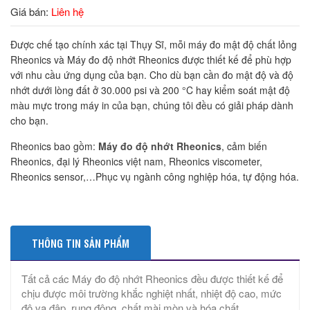
Giá bán:
Liên hệ
Được chế tạo chính xác tại Thụy Sĩ, mỗi máy đo mật độ chất lỏng
Rheonics và Máy đo độ nhớt Rheonics được thiết kế để phù hợp
với nhu cầu ứng dụng của bạn. Cho dù bạn cần đo mật độ và độ
nhớt dưới lòng đất ở 30.000 psi và 200 °C hay kiểm soát mật độ
màu mực trong máy in của bạn, chúng tôi đều có giải pháp dành
cho bạn.
Rheonics bao gồm:
Máy đo độ nhớt Rheonics
, cảm biến
Rheonics, đại lý Rheonics việt nam, Rheonics viscometer,
Rheonics sensor,…Phục vụ ngành công nghiệp hóa, tự động hóa.
THÔNG TIN SẢN PHẨM
Tất cả các Máy đo độ nhớt Rheonics đều được thiết kế để
chịu được môi trường khắc nghiệt nhất, nhiệt độ cao, mức
độ va đập, rung động, chất mài mòn và hóa chất.