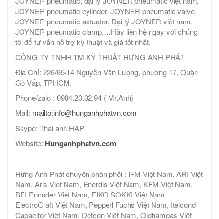
JOYNER pneumatic, đại lý JOYNER pneumatic việt nam,
JOYNER pneumatic cylinder, JOYNER pneumatic valve,
JOYNER pneumatic actuator, Đại lý JOYNER việt nam,
JOYNER pneumatic clamp,…Hãy liên hệ ngay với chúng
tôi để tư vấn hỗ trợ kỹ thuật và giá tốt nhất.
CÔNG TY TNHH TM KỸ THUẬT HƯNG ANH PHÁT
Địa Chỉ: 226/65/14 Nguyễn Văn Lượng, phường 17, Quận
Gò Vấp, TPHCM.
Phone/zalo : 0984.20.02.94 ( Mr.Anh)
Mail:
mailto:info@hunganhphatvn.com
Skype: Thai anh.HAP
Website:
Hunganhphatvn.com
Hưng Anh Phát chuyên phân phối : IFM Việt Nam, ARI Việt
Nam, Aris Viet Nam, Enerdis Việt Nam, KFM Việt Nam,
BEI Encoder Việt Nam, EIKO SOKKI Việt Nam,
ElectroCraft Việt Nam, Pepperl Fuchs Việt Nam, Itelcond
Capacitor Việt Nam, Detcon Việt Nam, Oldhamgas Việt