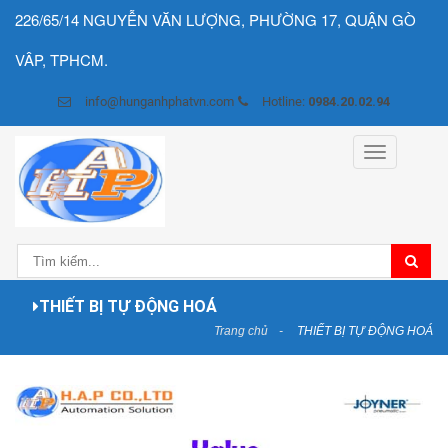
226/65/14 NGUYỄN VĂN LƯỢNG, PHƯỜNG 17, QUẬN GÒ
VÂP, TPHCM.
info@hunganhphatvn.com
Hotline:
0984.20.02.94
Toggle
navigation
THIẾT BỊ TỰ ĐỘNG HOÁ
Trang chủ
THIẾT BỊ TỰ ĐỘNG HOÁ