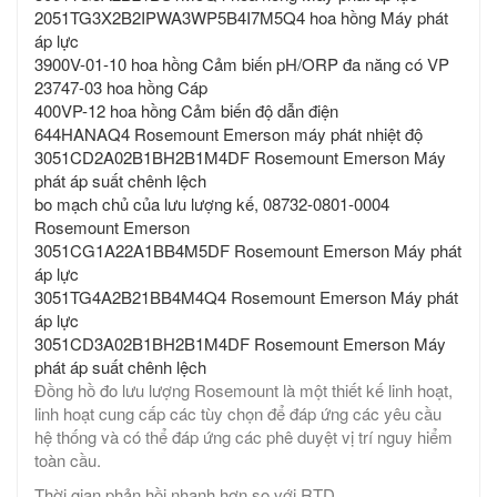
2051TG3X2B2IPWA3WP5B4I7M5Q4 hoa hồng Máy phát
áp lực
3900V-01-10 hoa hồng Cảm biến pH/ORP đa năng có VP
23747-03 hoa hồng Cáp
400VP-12 hoa hồng Cảm biến độ dẫn điện
644HANAQ4 Rosemount Emerson máy phát nhiệt độ
3051CD2A02B1BH2B1M4DF Rosemount Emerson Máy
phát áp suất chênh lệch
bo mạch chủ của lưu lượng kế, 08732-0801-0004
Rosemount Emerson
3051CG1A22A1BB4M5DF Rosemount Emerson Máy phát
áp lực
3051TG4A2B21BB4M4Q4 Rosemount Emerson Máy phát
áp lực
3051CD3A02B1BH2B1M4DF Rosemount Emerson Máy
phát áp suất chênh lệch
Đồng hồ đo lưu lượng Rosemount là một thiết kế linh hoạt,
linh hoạt cung cấp các tùy chọn để đáp ứng các yêu cầu
hệ thống và có thể đáp ứng các phê duyệt vị trí nguy hiểm
toàn cầu.
Thời gian phản hồi nhanh hơn so với RTD