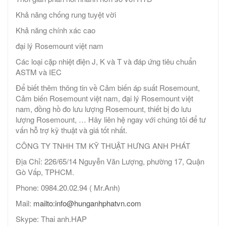
Khả năng chống rung tuyệt vời
Khả năng chính xác cao
đại lý Rosemount việt nam
Các loại cặp nhiệt điện J, K và T và đáp ứng tiêu chuẩn
ASTM và IEC
Để biết thêm thông tin về Cảm biến áp suất Rosemount,
Cảm biến Rosemount việt nam, đại lý Rosemount việt
nam, đồng hồ đo lưu lượng Rosemount, thiết bị đo lưu
lượng Rosemount, … Hãy liên hệ ngay với chúng tôi để tư
vấn hỗ trợ kỹ thuật và giá tốt nhất.
CÔNG TY TNHH TM KỸ THUẬT HƯNG ANH PHÁT
Địa Chỉ: 226/65/14 Nguyễn Văn Lượng, phường 17, Quận
Gò Vấp, TPHCM.
Phone: 0984.20.02.94 ( Mr.Anh)
Mail:
mailto:info@hunganhphatvn.com
Skype: Thai anh.HAP