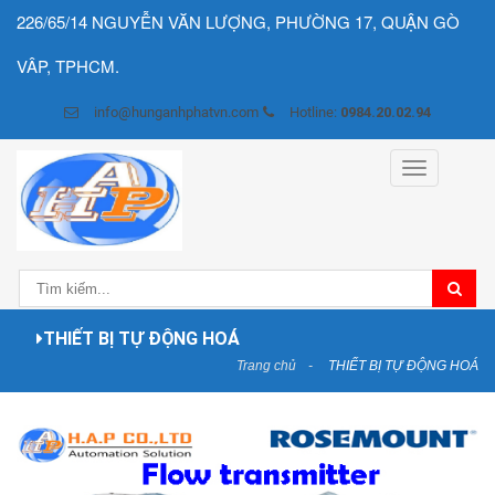
226/65/14 NGUYỄN VĂN LƯỢNG, PHƯỜNG 17, QUẬN GÒ
VÂP, TPHCM.
info@hunganhphatvn.com
Hotline:
0984.20.02.94
Toggle
navigation
THIẾT BỊ TỰ ĐỘNG HOÁ
Trang chủ
THIẾT BỊ TỰ ĐỘNG HOÁ