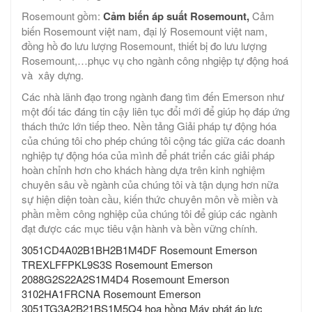
Rosemount gồm:
Cảm biến áp suất Rosemount,
Cảm
biến Rosemount việt nam, đại lý Rosemount việt nam,
đồng hồ đo lưu lượng Rosemount, thiết bị đo lưu lượng
Rosemount,…phục vụ cho ngành công nhgiệp tự động hoá
và xây dựng.
Các nhà lãnh đạo trong ngành đang tìm đến Emerson như
một đối tác đáng tin cậy liên tục đổi mới để giúp họ đáp ứng
thách thức lớn tiếp theo. Nền tảng Giải pháp tự động hóa
của chúng tôi cho phép chúng tôi cộng tác giữa các doanh
nghiệp tự động hóa của mình để phát triển các giải pháp
hoàn chỉnh hơn cho khách hàng dựa trên kinh nghiệm
chuyên sâu về ngành của chúng tôi và tận dụng hơn nữa
sự hiện diện toàn cầu, kiến thức chuyên môn về miền và
phần mềm công nghiệp của chúng tôi để giúp các ngành
đạt được các mục tiêu vận hành và bền vững chính.
3051CD4A02B1BH2B1M4DF Rosemount Emerson
TREXLFFPKL9S3S Rosemount Emerson
2088G2S22A2S1M4D4 Rosemount Emerson
3102HA1FRCNA Rosemount Emerson
3051TG3A2B21BS1M5Q4 hoa hồng Máy phát áp lực