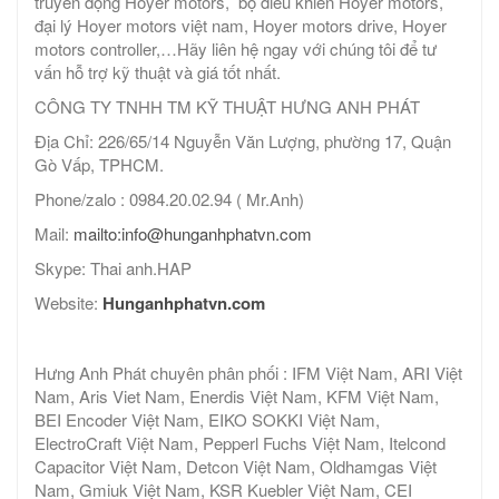
truyền động Hoyer motors, bộ điều khiển Hoyer motors,
đại lý Hoyer motors việt nam, Hoyer motors drive, Hoyer
motors controller,…Hãy liên hệ ngay với chúng tôi để tư
vấn hỗ trợ kỹ thuật và giá tốt nhất.
CÔNG TY TNHH TM KỸ THUẬT HƯNG ANH PHÁT
Địa Chỉ: 226/65/14 Nguyễn Văn Lượng, phường 17, Quận
Gò Vấp, TPHCM.
Phone/zalo : 0984.20.02.94 ( Mr.Anh)
Mail:
mailto:info@hunganhphatvn.com
Skype: Thai anh.HAP
Website:
Hunganhphatvn.com
Hưng Anh Phát chuyên phân phối : IFM Việt Nam, ARI Việt
Nam, Aris Viet Nam, Enerdis Việt Nam, KFM Việt Nam,
BEI Encoder Việt Nam, EIKO SOKKI Việt Nam,
ElectroCraft Việt Nam, Pepperl Fuchs Việt Nam, Itelcond
Capacitor Việt Nam, Detcon Việt Nam, Oldhamgas Việt
Nam, Gmiuk Việt Nam, KSR Kuebler Việt Nam, CEI