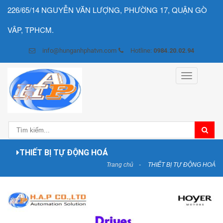
226/65/14 NGUYỄN VĂN LƯỢNG, PHƯỜNG 17, QUẬN GÒ
VÂP, TPHCM.
info@hunganhphatvn.com
Hotline:
0984.20.02.94
Toggle
navigation
THIẾT BỊ TỰ ĐỘNG HOÁ
Trang chủ
THIẾT BỊ TỰ ĐỘNG HOÁ