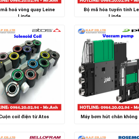
 mã hoá vòng quay Leine
Bộ mã hóa tuyến tính Le
Linde
Linde
Chi tiết
Chi tiết
Cuộn coil điện từ Atos
Máy bơm hút chân không 
Chi tiết
Chi tiết