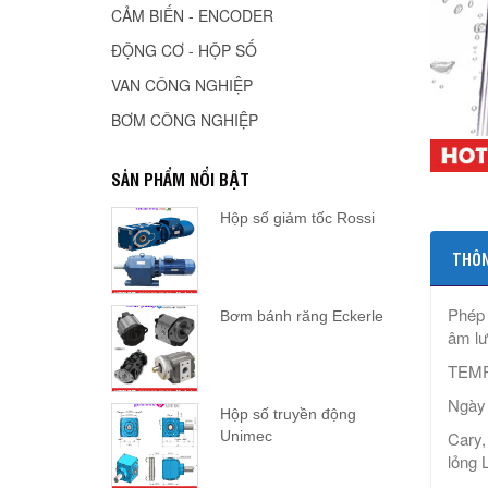
CẢM BIẾN - ENCODER
ĐỘNG CƠ - HỘP SỐ
VAN CÔNG NGHIỆP
BƠM CÔNG NGHIỆP
SẢN PHẨM NỔI BẬT
Hộp số giảm tốc Rossi
THÔN
Phép 
Bơm bánh răng Eckerle
âm lư
TEMP
Ngày 
Hộp số truyền động
Unimec
Cary,
lỏng 