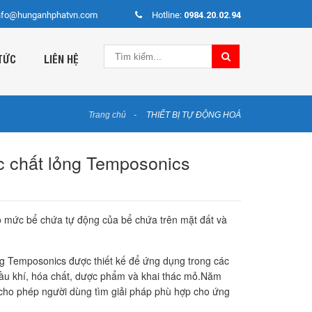
nfo@hunganhphatvn.com
Hotline:
0984.20.02.94
TỨC
LIÊN HỆ
Trang chủ
THIẾT BỊ TỰ ĐỘNG HOÁ
c chất lỏng Temposonics
o mức bể chứa tự động của bể chứa trên mặt đất và
g Temposonics được thiết kế để ứng dụng trong các
ầu khí, hóa chất, dược phẩm và khai thác mỏ.Năm
cho phép người dùng tìm giải pháp phù hợp cho ứng