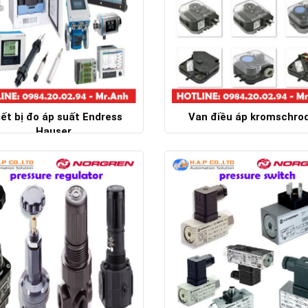
ết bị đo áp suất Endress
Van điều áp kromschro
Hauser
Chi tiết
Chi tiết