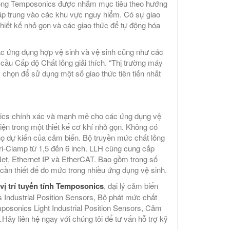
t lỏng Temposonics được nhắm mục tiêu theo hướng
tập trung vào các khu vực nguy hiểm. Có sự giao
 thiết kế nhỏ gọn và các giao thức để tự động hóa
c ứng dụng hợp vệ sinh và vệ sinh cũng như các
cầu Cấp độ Chất lỏng giải thích. “Thị trường máy
họn để sử dụng một số giao thức tiên tiến nhất
ics chính xác và mạnh mẽ cho các ứng dụng vệ
ện trong một thiết kế cơ khí nhỏ gọn. Không có
 thọ dự kiến của cảm biến. Bộ truyền mức chất lỏng
ri-Clamp từ 1,5 đến 6 inch. LLH cũng cung cấp
Net, Ethernet IP và EtherCAT. Bao gồm trong số
cần thiết để đo mức trong nhiều ứng dụng vệ sinh.
vị trí tuyến tính Temposonics
, đại lý cảm biến
Industrial Position Sensors, Bộ phát mức chất
osonics Light Industrial Position Sensors, Cảm
Hãy liên hệ ngay với chúng tôi để tư vấn hỗ trợ kỹ