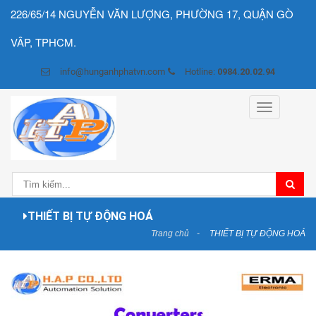
226/65/14 NGUYỄN VĂN LƯỢNG, PHƯỜNG 17, QUẬN GÒ
VÂP, TPHCM.
info@hunganhphatvn.com
Hotline:
0984.20.02.94
Toggle
navigation
THIẾT BỊ TỰ ĐỘNG HOÁ
Trang chủ
THIẾT BỊ TỰ ĐỘNG HOÁ