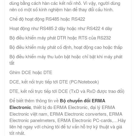
dùng bằng cách hàn các kết nối nhỏ. Vì vậy, người dùng
nên có một số kinh nghiệm hàn để thay đổi cấu hình.
Chế độ hoạt động RS485 hoặc RS422
Hoạt động như RS485 2 dây hoặc như RS422 4 dây
Bộ điều khiển máy phát DTR hoặc RTS của RS232
Bộ điều khiển máy phát cố định, hoạt động cao hoặc thấp
Bộ điều khiển máy thu luôn bật hoặc chỉ bật khi máy phát
tắt
Ghim DCE hoặc DTE
DCE, kết nối trực tiếp tới DTE (PC/Notebook)
DTE, kết nối trực tiếp tới DCE (TxD và RxD được trao đổi)
Để biết thêm thông tin về
Bộ chuyển đổi ERMA
Electronic
, thiết bị đo ERMA Electronic, đại lý ERMA
Electronic việt nam, ERMA Electronic converters, ERMA
Electronic panelmeters, ERMA Electronic PC-cards,…Hãy
liên hệ ngay với chúng tôi để tư vấn hỗ trợ kỹ thuật và giá
tốt nhất.