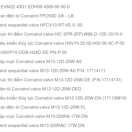
e EVM22 43G1 EDH06-4309-00-00-D
an điện từ Comatrol FPO50D 3/8 – LB
rol sequential valve HFCV10-RT-VE-5.-00
ực thí điểm Comatrol valve HIC SPR-2FFLW86-D-12S-10/15-V
iều khiển thủy lực Comatrol valve HSV10-22-02-H00-00-XC-P-00
e HSVP10-ODB-H24D-DE-PN-P-00
hộp mực Comatrol valve M13-12D-20W-AS
rol sequential valve M13-12D-20W-AS P/N: 17114111
ực thí điểm Comatrol valve M13-12D-20W-DE (P/N 17114131)
iện từ Comatrol valve M13-12D-20W-DED
iều khiển thủy lực Comatrol valve M13-12D-20W-DN (171139819)
an điện từ Comatrol valve M13-12D-20W-FL
hộp mực Comatrol valve M13-220RA-17W-DN
trol sequential valve M13-220RAC-17W-DN