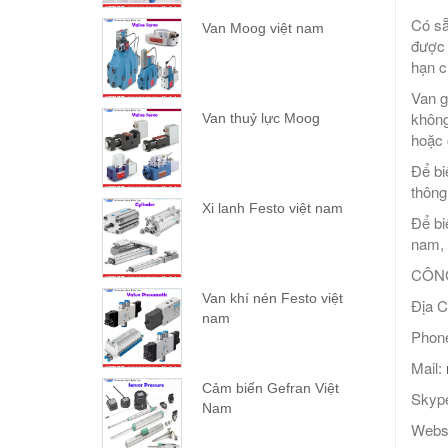
Có sẵ
Van Moog việt nam
được 
hạn c
Van g
không
Van thuỷ lực Moog
hoặc 
Để bi
thông
Xi lanh Festo việt nam
Để bi
nam, 
CÔNG
Van khí nén Festo việt
Địa C
nam
Phone
Mail:
Cảm biến Gefran Việt
Skype
Nam
Webs