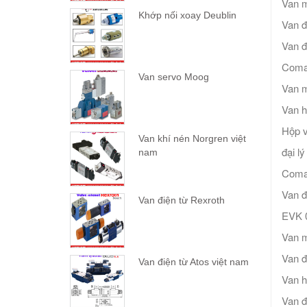
Van m
Khớp nối xoay Deublin
Van đ
Van đ
Comat
Van servo Moog
Van m
Van 
Hộp v
Van khí nén Norgren việt
đại l
nam
Comat
Van đ
Van điện từ Rexroth
EVK 
Van m
Van đ
Van điện từ Atos việt nam
Van 
Van đ