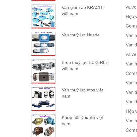
valv
Van giảm áp KRACHT
việt nam
Hộp v
Comat
Van m
Van thuỷ lực Huade
Van đ
valv
Bơm thuỷ lực ECKERLE
Van 
việt nam
Comat
Van m
Van thuỷ lực Atos việt
Van đ
nam
Van đ
Hộp v
Khớp nối Deublin việt
Van 
nam
Coma