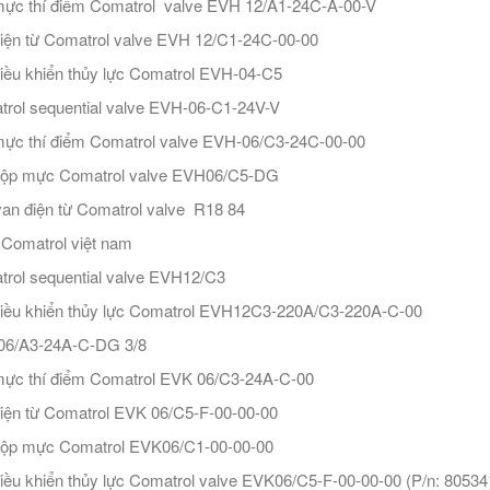
ực thí điểm Comatrol valve EVH 12/A1-24C-A-00-V
iện từ Comatrol valve EVH 12/C1-24C-00-00
iều khiển thủy lực Comatrol EVH-04-C5
rol sequential valve EVH-06-C1-24V-V
ực thí điểm Comatrol valve EVH-06/C3-24C-00-00
hộp mực Comatrol valve EVH06/C5-DG
an điện từ Comatrol valve R18 84
ý Comatrol việt nam
rol sequential valve EVH12/C3
iều khiển thủy lực Comatrol EVH12C3-220A/C3-220A-C-00
06/A3-24A-C-DG 3/8
ực thí điểm Comatrol EVK 06/C3-24A-C-00
iện từ Comatrol EVK 06/C5-F-00-00-00
hộp mực Comatrol EVK06/C1-00-00-00
iều khiển thủy lực Comatrol valve EVK06/C5-F-00-00-00 (P/n: 80534