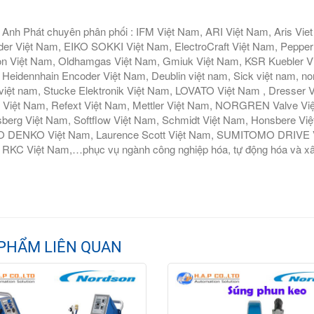
Anh Phát chuyên phân phối : IFM Việt Nam, ARI Việt Nam, Aris Vie
er Việt Nam, EIKO SOKKI Việt Nam, ElectroCraft Việt Nam, Pepperl
n Việt Nam, Oldhamgas Việt Nam, Gmiuk Việt Nam, KSR Kuebler Việt
Heidennhain Encoder Việt Nam, Deublin việt nam, Sick việt nam, nor
iệt nam, Stucke Elektronik Việt Nam, LOVATO Việt Nam , Dresser V
 Việt Nam, Refext Việt Nam, Mettler Việt Nam, NORGREN Valve Vi
berg Việt Nam, Softflow Việt Nam, Schmidt Việt Nam, Honsbere Vi
 DENKO Việt Nam, Laurence Scott Việt Nam, SUMITOMO DRIVE Việ
RKC Việt Nam,…phục vụ ngành công nghiệp hóa, tự động hóa và xâ
PHẨM LIÊN QUAN