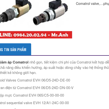
Comatrol valve,…phụ
G TIN SẢN PHẨM
giảm áp Comatrol
nhỏ gọn, tiết kiệm chi phí của Comatrol kết hợp d
hả năng điều khiển hướng, áp suất hoặc dòng chảy vào hệ thống thủy 
thiết kế không giới hạn.
oid Valves Comatrol EVH 06/D5-24D-DE-00
an điện từ Comatrol EVH 06/D5-24D-DN-00-V
ộp mực Comatrol EVH 065/C5-00-00-00
rol sequential valve EVH 12/A1-24C-00-00