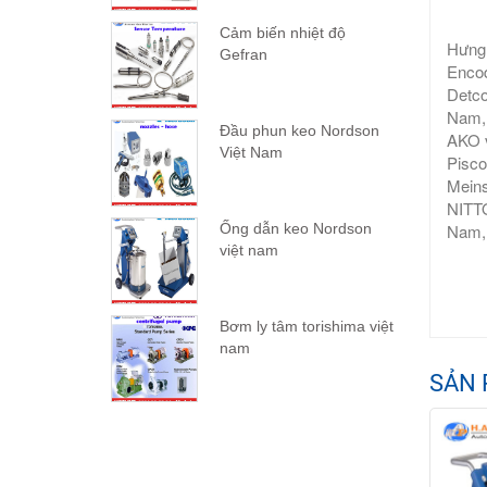
Cảm biến nhiệt độ
Hưng 
Gefran
Encod
Detco
Nam, 
Đầu phun keo Nordson
AKO v
Việt Nam
Pisco
Meins
NITTO
Nam, 
Ống dẫn keo Nordson
việt nam
Bơm ly tâm torishima việt
nam
SẢN 