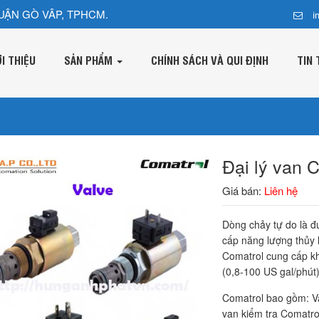
UẬN GÒ VÂP, TPHCM.
i
ỚI THIỆU
SẢN PHẨM
CHÍNH SÁCH VÀ QUI ĐỊNH
TIN 
Đại lý van 
Giá bán:
Liên hệ
Dòng chảy tự do là đ
cấp năng lượng thủy 
Comatrol cung cấp khả
(0,8-100 US gal/phút) 
Comatrol bao gồm: V
van kiểm tra Comatrol