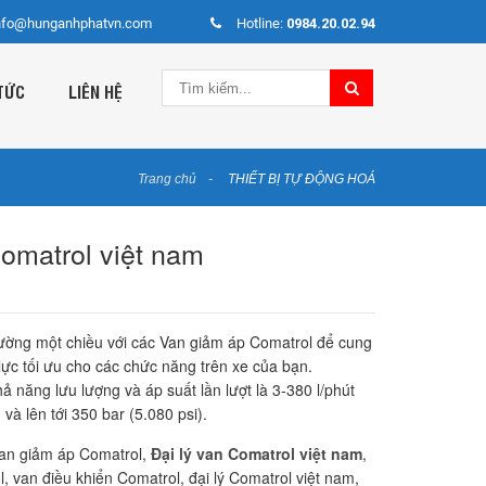
nfo@hunganhphatvn.com
Hotline:
0984.20.02.94
TỨC
LIÊN HỆ
Trang chủ
THIẾT BỊ TỰ ĐỘNG HOÁ
Comatrol việt nam
ường một chiều với các Van giảm áp Comatrol để cung
lực tối ưu cho các chức năng trên xe của bạn.
 năng lưu lượng và áp suất lần lượt là 3-380 l/phút
và lên tới 350 bar (5.080 psi).
an giảm áp Comatrol,
Đại lý van Comatrol việt nam
,
, van điều khiển Comatrol, đại lý Comatrol việt nam,