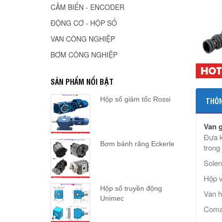
CẢM BIẾN - ENCODER
ĐỘNG CƠ - HỘP SỐ
VAN CÔNG NGHIỆP
BƠM CÔNG NGHIỆP
SẢN PHẨM NỔI BẬT
Hộp số giảm tốc Rossi
THÔN
Van 
Đưa k
Bơm bánh răng Eckerle
trong 
Solen
Hộp v
Hộp số truyền động
Van h
Unimec
Comat