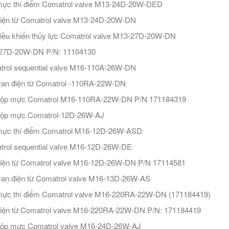
mực thí điểm Comatrol valve M13-24D-20W-DED
iện từ Comatrol valve M13-24D-20W-DN
iều khiển thủy lực Comatrol valve M13-27D-20W-DN
27D-20W-DN P/N: 11104130
rol sequential valve M16-110A-26W-DN
an điện từ Comatrol -110RA-22W-DN
hộp mực Comatrol M16-110RA-22W-DN P/N 171184319
hộp mực Comatrol-12D-26W-AJ
mực thí điểm Comatrol M16-12D-26W-ASD
rol sequential valve M16-12D-26W-DE
iện từ Comatrol valve M16-12D-26W-DN P/N 17114581
an điện từ Comatrol valve M16-13D-26W-AS
ực thí điểm Comatrol valve M16-220RA-22W-DN (171184419)
iện từ Comatrol valve M16-220RA-22W-DN P/N: 171184419
hộp mực Comatrol valve M16-24D-26W-AJ