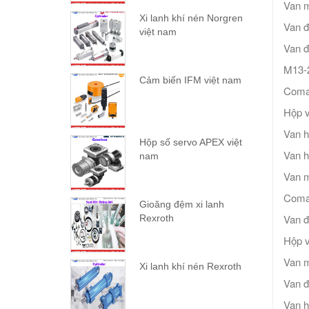
Van 
Xi lanh khí nén Norgren
Van đ
việt nam
Van đ
M13-
Cảm biến IFM việt nam
Comat
Hộp v
Van 
Hộp số servo APEX việt
Van 
nam
Van 
Comat
Gioăng đệm xi lanh
Van đ
Rexroth
Hộp v
Van m
Xi lanh khí nén Rexroth
Van đ
Van 