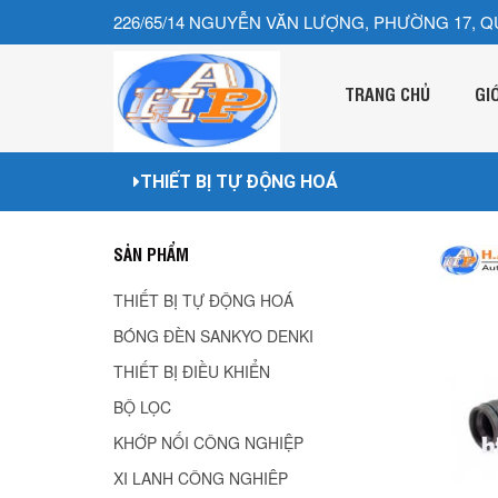
226/65/14 NGUYỄN VĂN LƯỢNG, PHƯỜNG 17, Q
TRANG CHỦ
GI
THIẾT BỊ TỰ ĐỘNG HOÁ
SẢN PHẨM
THIẾT BỊ TỰ ĐỘNG HOÁ
BÓNG ĐÈN SANKYO DENKI
THIẾT BỊ ĐIỀU KHIỂN
BỘ LỌC
KHỚP NỐI CÔNG NGHIỆP
XI LANH CÔNG NGHIÊP