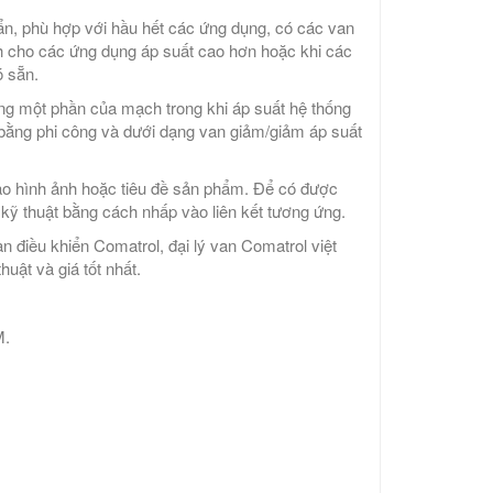
uẩn, phù hợp với hầu hết các ứng dụng, có các van
h cho các ứng dụng áp suất cao hơn hoặc khi các
 sẵn.
rong một phần của mạch trong khi áp suất hệ thống
 bằng phi công và dưới dạng van giảm/giảm áp suất
ào hình ảnh hoặc tiêu đề sản phẩm. Để có được
u kỹ thuật bằng cách nhấp vào liên kết tương ứng.
n điều khiển Comatrol, đại lý van Comatrol việt
uật và giá tốt nhất.
M.