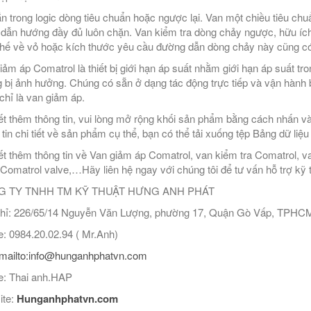
n trong logic dòng tiêu chuẩn hoặc ngược lại. Van một chiều tiêu ch
dẫn hướng đầy đủ luôn chặn. Van kiểm tra dòng chảy ngược, hữu íc
hế về vỏ hoặc kích thước yêu cầu đường dẫn dòng chảy này cũng có
iảm áp Comatrol là thiết bị giới hạn áp suất nhằm giới hạn áp suất t
 bị ảnh hưởng. Chúng có sẵn ở dạng tác động trực tiếp và vận hành
chỉ là van giảm áp.
ết thêm thông tin, vui lòng mở rộng khối sản phẩm bằng cách nhấn v
 tin chi tiết về sản phẩm cụ thể, bạn có thể tải xuống tệp Bảng dữ liệ
ết thêm thông tin về Van giảm áp Comatrol, van kiểm tra Comatrol, va
Comatrol valve,…Hãy liên hệ ngay với chúng tôi để tư vấn hỗ trợ kỹ th
 TY TNHH TM KỸ THUẬT HƯNG ANH PHÁT
hỉ: 226/65/14 Nguyễn Văn Lượng, phường 17, Quận Gò Vấp, TPHC
: 0984.20.02.94 ( Mr.Anh)
mailto:info@hunganhphatvn.com
: Thai anh.HAP
ite:
Hunganhphatvn.com