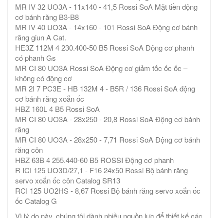
MR IV 32 UO3A - 11x140 - 41,5 Rossi SoA Mặt tiền động
cơ bánh răng B3-B8
MR IV 40 UO3A - 14x160 - 101 Rossi SoA Động cơ bánh
răng giun A Cat.
HE3Z 112M 4 230.400-50 B5 Rossi SoA Động cơ phanh
có phanh Gs
MR CI 80 UO3A Rossi SoA Động cơ giảm tốc ốc ốc –
không có động cơ
MR 2I 7 PC3E - HB 132M 4 - B5R / 136 Rossi SoA động
cơ bánh răng xoắn ốc
HBZ 160L 4 B5 Rossi SoA
MR CI 80 UO3A - 28x250 - 20,8 Rossi SoA Động cơ bánh
răng
MR CI 80 UO3A - 28x250 - 7,71 Rossi SoA Động cơ bánh
răng côn
HBZ 63B 4 255.440-60 B5 ROSSI Động cơ phanh
R ICI 125 UO3D/27,1 - F16 24x50 Rossi Bộ bánh răng
servo xoắn ốc côn Catalog SR13
RCI 125 UO2HS - 8,67 Rossi Bộ bánh răng servo xoắn ốc
ốc Catalog G
Vì lý do này, chúng tôi dành nhiều nguồn lực để thiết kế các