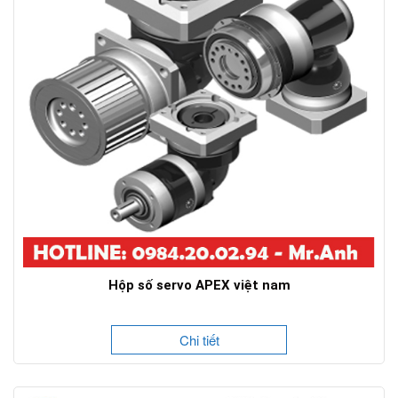
Hộp số servo APEX việt nam
Chi tiết