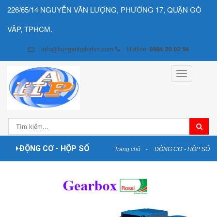
226/65/14 NGUYỄN VĂN LƯỢNG, PHƯỜNG 17, QUẬN GÒ
VÂP, TPHCM.
info@hunganhphatvn.com
Hotline:
0984.20.02.94
Toggle
navigation
ĐỘNG CƠ - HỘP SỐ
Trang chủ
ĐỘNG CƠ - HỘP SỐ