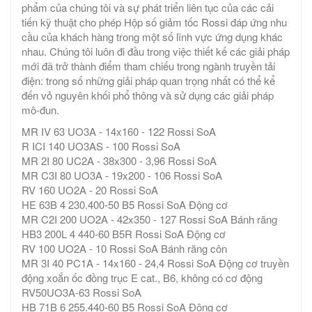
phẩm của chúng tôi và sự phát triển liên tục của các cải
tiến kỹ thuật cho phép Hộp số giảm tốc Rossi đáp ứng nhu
cầu của khách hàng trong một số lĩnh vực ứng dụng khác
nhau. Chúng tôi luôn đi đầu trong việc thiết kế các giải pháp
mới đã trở thành điểm tham chiếu trong ngành truyền tải
điện: trong số những giải pháp quan trọng nhất có thể kể
đến vỏ nguyên khối phổ thông và sử dụng các giải pháp
mô-đun.
MR IV 63 UO3A - 14x160 - 122 Rossi SoA
R ICI 140 UO3AS - 100 Rossi SoA
MR 2I 80 UC2A - 38x300 - 3,96 Rossi SoA
MR C3I 80 UO3A - 19x200 - 106 Rossi SoA
RV 160 UO2A - 20 Rossi SoA
HE 63B 4 230.400-50 B5 Rossi SoA Động cơ
MR C2I 200 UO2A - 42x350 - 127 Rossi SoA Bánh răng
HB3 200L 4 440-60 B5R Rossi SoA Động cơ
RV 100 UO2A - 10 Rossi SoA Bánh răng côn
MR 3I 40 PC1A - 14x160 - 24,4 Rossi SoA Động cơ truyền
động xoắn ốc đồng trục E cat., B6, không có cơ động
RV50UO3A-63 Rossi SoA
HB 71B 6 255.440-60 B5 Rossi SoA Động cơ